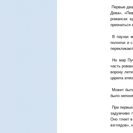
Первые два 
Дева», «Пев
романсах е
признаться в
В паузах м
полночи и с
перекликаю
Но мир Пуш
часть роман
ворону лети
царила атмо
Может быть,
было непоня
При первых
задумчиво 
Оно тлеет в
взглядов», 