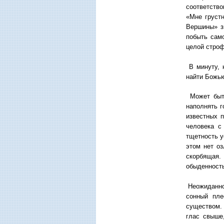
соответств
«Мне грустн
Вершины» з
побыть само
целой строф
В минуту, 
найти Божью
Может быть
наполнять 
известных п
человека с
тщетность у
этом нет о
скорбящая. 
обыденност
Неожиданнос
сонный пле
существом. 
глас свыше