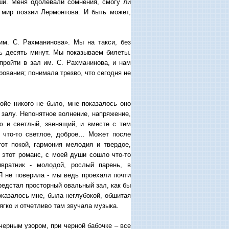
уши. Меня одолевали сомнения, смогу ли
й мир поэзии Лермонтова. И быть может,
им. С. Рахманинова». Мы на такси, без
ь десять минут. Мы показываем билеты.
пройти в зал им. С. Рахманинова, и нам
ования; понимала трезво, что сегодня не
ойе никого не было, мне показалось оно
залу. Непонятное волнение, напряжение,
ю и светлый, звенящий, и вместе с тем
 что-то светлое, доброе… Может после
от покой, гармония мелодия и твердое,
 этот романс, с моей души сошло что-то
ивратник - молодой, рослый парень, в
Я не поверила - мы ведь проехали почти
предстал просторный овальный зал, как бы
оказалось мне, была неглубокой, обшитая
ягко и отчетливо там звучала музыка.
черным узором, при черной бабочке – все