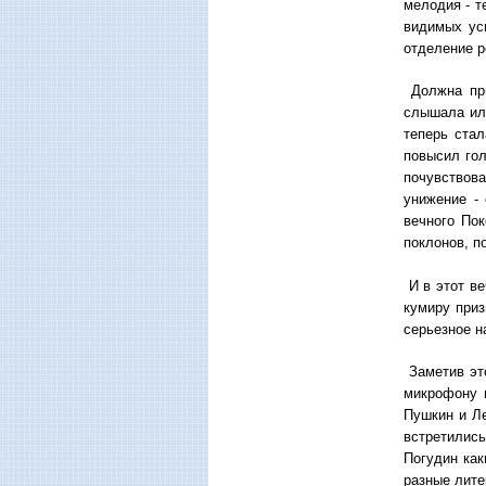
мелодия - т
видимых уси
отделение р
Должна при
слышала или
теперь ста
повысил гол
почувствова
унижение -
вечного По
поклонов, п
И в этот ве
кумиру приз
серьезное н
Заметив это
микрофону и
Пушкин и Ле
встретились
Погудин как
разные лите