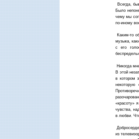
Всегда, быв
Было непоня
чему мы соп
по-иному во
Каким-то об
музыка, как
с его голо
беспредельн
Никогда мне
В этой неза
в котором 
некоторую 
Противореч
разочарован
«красоту» я
чувства, на
в любви. Чт
Добросердеч
из телевизо