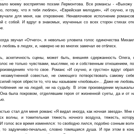
овало моему восприятию поэзии Лермонтова. Все романсы - «Выхожу о
о, потому, что я тебя люблю», «Еврейская мелодия», «И скучно, и гр
вучали для меня, как откровение. Ненавязчивое исполнение романсо
й с собой. И вдруг в знакомых, изученных со всех сторон стихах отк
е.
когда звучал «Отчего», я невольно уловила голос одиночества Михаи
 любовь в людях, и, наверно не во многих замечал ее отблеск.
, аскетичность сцены, может быть, внешняя сдержанность Олега, 
голос не только чувствами, мыслями, но и собственным отношением, 
роизведениях что-то свое. Романс «И скучно, и грустно» вдруг обра
 незамутненной совестью, не смеющего потворствовать самому себ
силий героя обрести то, что мы называем «любовью»… Даже не любовь,
злобления ни на людей, ни на судьбу. В этом произведении музыкаль
Она была покровом, отделявшим героя от жизненной суеты, да и от 
ью.
тью стал для меня романс «Я видал иногда, как ночная звезда». Мне 
ск волны, и томительная тяжесть ночного воздуха, тяжесть, кот
И голос все время изменялся: то свободно лился, подобно сонным волн
, то задумчиво-печально, словно томящаяся душа. И при этом в ко