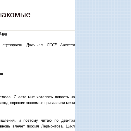
знакомые
 сценарист. Дочь н.а. СССР Алексея
ин
слела. С лета мне хотелось попасть на
 назад хорошие знакомые пригласили меня
ышления, и поэтому читаю по два-три
 вновь влечет поэзия Лермонтова. Цикл