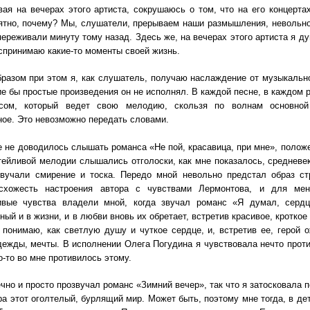
ая на вечерах этого артиста, сокрушаюсь о том, что на его концерта
тно, почему? Мы, слушатели, прерываем наши размышления, невольно
ереживали минуту тому назад. Здесь же, на вечерах этого артиста я 
спринимаю какие-то моменты своей жизнь.
разом при этом я, как слушатель, получаю наслаждение от музыкально
ие бы простые произведения он не исполнял. В каждой песне, в каждом 
сом, который ведет свою мелодию, скользя по волнам основной
ое. Это невозможно передать словами.
 не доводилось слышать романса «Не пой, красавица, при мне», полож
тейливой мелодии слышались отголоски, как мне показалось, средневе
звучали смирение и тоска. Передо мной невольно предстал образ ст
схожесть настроения автора с чувствами Лермонтова, и для мен
ивые чувства владели мной, когда звучал романс «Я думал, сердц
ный и в жизни, и в любви вновь их обретает, встретив красивое, кроткое
 понимаю, как светлую душу и чуткое сердце, и, встретив ее, герой 
дежды, мечты. В исполнении Олега Погудина я чувствовала нечто проти
о-то во мне противилось этому.
но и просто прозвучал романс «Зимний вечер», так что я затосковала п
ра этот оголтелый, бурлящий мир. Может быть, поэтому мне тогда, в де