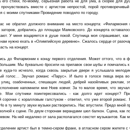
 его стихи, по-моему, серьезная работа не для ума, а скорее для д
 прочувствовать вместе с артистом непростой, порой противоречивы
я с моими спутниками Провидение поводило по городу.
ас не обратил должного внимание на место концерта: «Филармония 
 заторов, добрались до площади Маяковского. До концерта оставалос
ают. У меня воцаряется в душе покой. Спутница моя спрашивает, как 
о нам нужно ехать в «Олимпийскую деревню». Сжалось сердце от разочар
асть на концерт.
ь до Филармонии к концу первого отделения. Может оттого, что в ф
большим. Мы буквально бросили на прилавок свои шубы и помчались к 
се куда-то исчезло, когда сквозь закрытые двери я услышала мелоди
ый голос… Звучал романс «Парус». И было в голосе певца вера во
а улиц, озабоченных, спешащих людей, дебрей назойливых реклам, эт
сполнение напомнили мне Ноев ковчег. За то малое время, что звучал
е. Мои спутники поинтересовались - как долго идет концерт? Пр
 сорочке с коралловым галстуком - ответил, что уже второй романс. 
 Но в ту минуту звуки музыки растворились. Нас впустили. Предо мной 
олной к сцене. По двум сторонам верандами шел балкон. Сцена, как п
евом. На ней недалеко от зала располагался секстет музыкантов. Как м
делении артист был в темно-сером фраке, в атласном сером жилете с 