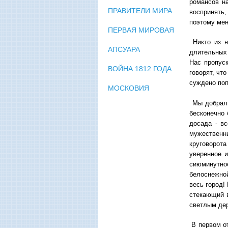
романсов на
ПРАВИТЕЛИ МИРА
воспринять,
поэтому мен
ПЕРВАЯ МИРОВАЯ
Никто из н
АПСУАРА
длительных
Нас пропуск
ВОЙНА 1812 ГОДА
говорят, чт
суждено поп
МОСКОВИЯ
Мы добралис
бесконечно 
досада - в
мужественн
круговорот
уверенное и
сиюминутно
белоснежной
весь город!
стекающий в
светлым дер
В первом от