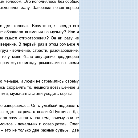
тим голосом. Это исполнялось без особых
поклонился залу. Завершил певец первое
е для голоса». Возможно, я всегда его
 не обращала внимания на музыку? Или я
не смысл стихотворения? Он ни разу не
зведение. В первый раз в этом романсе я
руз - волнение, страсти, разочарование,
, что у меня было ощущение преддверия
В промежутке между романсами во время
ыло меньше, и люди не стремились своему
ось сохранять то, немного возвышенное и
елями, музыканты стали уходить сцены.
ие завершилась. Он с улыбкой подошел к
ас ждет встреча с поэзией Пушкина. Да,
тала размышлять над тем, почему они не
монтов - печальник и созерцатель. Олег
 – это не только две разные судьбы, две