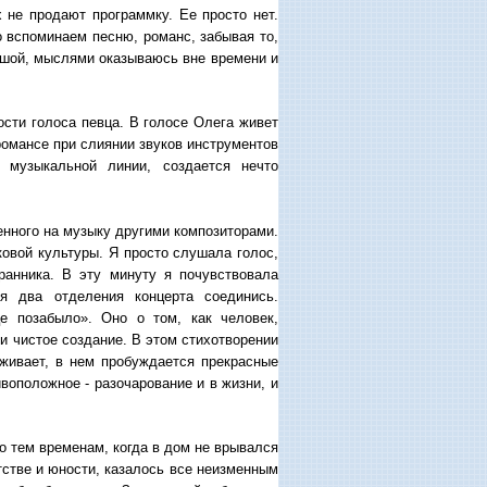
х не продают программку. Ее просто нет.
 вспоминаем песню, романс, забывая то,
душой, мыслями оказываюсь вне времени и
сти голоса певца. В голосе Олега живет
романсе при слиянии звуков инструментов
 музыкальной линии, создается нечто
енного на музыку другими композиторами.
ковой культуры. Я просто слушала голос,
ранника. В эту минуту я почувствовала
я два отделения концерта соединись.
е позабыло». Оно о том, как человек,
 и чистое создание. В этом стихотворении
оживает, в нем пробуждается прекрасные
воположное - разочарование и в жизни, и
о тем временам, когда в дом не врывался
тстве и юности, казалось все неизменным