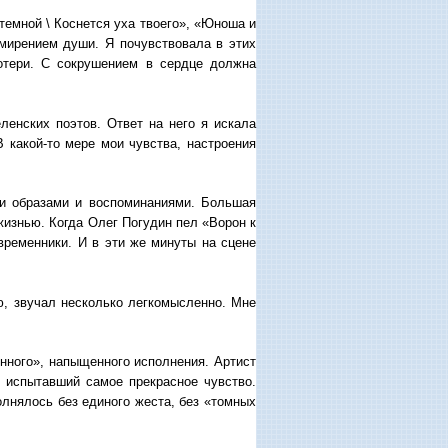
темной \ Коснется уха твоего», «Юноша и
смирением души. Я почувствовала в этих
отери. С сокрушением в сердце должна
енских поэтов. Ответ на него я искала
 какой-то мере мои чувства, настроения
и образами и воспоминаниями. Большая
жизнью. Когда Олег Погудин пел «Ворон к
овременники. И в эти же минуты на сцене
ю, звучал несколько легкомысленно. Мне
ного», напыщенного исполнения. Артист
 испытавший самое прекрасное чувство.
олнялось без единого жеста, без «томных