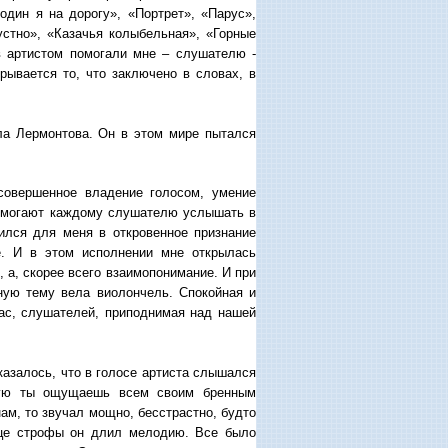
дин я на дорогу», «Портрет», «Парус»,
устно», «Казачья колыбельная», «Горные
в артистом помогали мне – слушателю -
рывается то, что заключено в словах, в
ла Лермонтова. Он в этом мире пытался
совершенное владение голосом, умение
помогают каждому слушателю услышать в
тился для меня в откровенное признание
е. И в этом исполнении мне открылась
 а, скорее всего взаимопонимание. И при
ную тему вела виолончель. Спокойная и
нас, слушателей, приподнимая над нашей
казалось, что в голосе артиста слышался
орую ты ощущаешь всем своим бренным
ам, то звучал мощно, бесстрастно, будто
нце строфы он длил мелодию. Все было