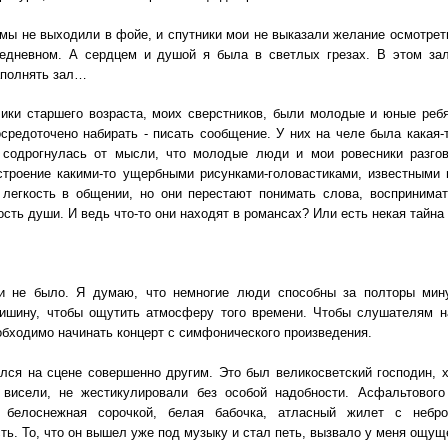
мы не выходили в фойе, и спутники мои не выказали желание осмотре
седневном. А сердцем и душой я была в светлых грезах. В этом за
аполнять зал…
ики старшего возраста, моих сверстников, были молодые и юные ребя
средоточено набирать - писать сообщение. У них на челе была какая-
 содрогнулась от мысли, что молодые люди и мои ровесники разгов
строение какими-то ущербными рисунками-головастиками, известными
 легкость в общении, но они перестают понимать слова, воспринимат
ость души. И ведь что-то они находят в романсах? Или есть некая тайна
 не было. Я думаю, что немногие люди способны за полторы мину
ишину, чтобы ощутить атмосферу того времени. Чтобы слушателям н
обходимо начинать концерт с симфонического произведения.
ся на сцене совершенно другим. Это был великосветский господин, хо
 висели, не жестикулировали без особой надобности. Асфальтового
 белоснежная сорочкой, белая бабочка, атласный жилет с небр
ть. То, что он вышел уже под музыку и стал петь, вызвало у меня ощущ