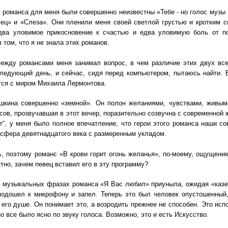
романса для меня были совершенно неизвестны «Тебе - но голос музы 
ец» и «Слеза». Они пленили меня своей светлой грустью и кротким 
два уловимое прикосновение к счастью и едва уловимую боль от п
 том, что я не знала этих романов.
ежду романсами меня занимал вопрос, в чем различие этих двух всел
ледующий день, и сейчас, сидя перед компьютером, пытаюсь найти. В
тся с миром Михаила Лермонтова.
кина совершенно «земной». Он полон желаниями, чувствами, живым
сов, прозвучавшая в этот вечер, поразительно созвучна с современной 
т“, у меня было полное впечатление, что герои этого романса наши с
сфера девятнадцатого века с размеренным укладом.
 поэтому романс «В крови горит огонь желанья», по-моему, ощущени
тно, зачем певец вставил его в эту программу?
 музыкальных фразах романса «Я Вас любил» приуныла, ожидая «казен
подошел к микрофону и запел. Теперь это был человек опустошенный,
 его душе. Он понимает это, а возродить прежнее не способен. Это исп
но все было ясно по звуку голоса. Возможно, это и есть Искусство.