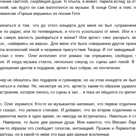
ечение светлой, скорбящей души. Я плыла, а может, парила вслед за э
лий, как будто он сам воплотился из музыки. В конце Олег в пояс 
омансом «Горные вершины» из поэзии Гете.
знаться в том, что до этого концерта для меня он был «упражнени
 по радио, или по телевиденью, и что-то ускользало от меня. Или я
ла самую малость разбираться в жизни? Или артист смог раскрыть м
ос, «забираясь на верха». Для меня это было совершенно другое прои
ла вселенский покой и незримое присутствие Творца. И тот невидимый г
 спал с плеч.. Олег исполнял этот романс так отрешенно, свободно
коя. И когда музыка стихла, несколько секунд со сцены шел покой. 
одношения цветов и подарков, артист был собран, но почтителен.
чер не обошлось без подарков и сувениров, но на этом концерте их б
наться в любви. Но, несмотря на это, артисту каким-то образом удавал
астроение, которое лилось со сцены в зал... и пока он общался со зрит
, Олег изумился. Кто-то из музыкантов напомнил, что первое отделен
 сказал, что увлекся стихами. И добавил, что во втором отделении н
рмонтов жили в одно время, но никогда не встречались. Невольно я с
. Наверное, то были две разные души. Мне кажется, что Михаил Лер
им-то образом это сообщает голосом, интонацией. Пушкин и Лермонтов
ратуры, но в какой-то мере это еще две разные вселенные.