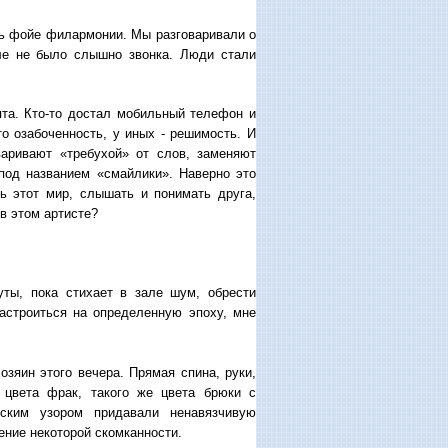
ть фойе филармонии. Мы разговаривали о
ле не было слышно звонка. Люди стали
та. Кто-то достал мобильный телефон и
то озабоченность, у иных - решимость. И
аривают «требухой» от слов, заменяют
 под названием «смайлики». Наверно это
ь этот мир, слышать и понимать друга,
 в этом артисте?
ты, пока стихает в зале шум, обрести
астроиться на определенную эпоху, мне
зяин этого вечера. Прямая спина, руки,
 цвета фрак, такого же цвета брюки с
оским узором придавали ненавязчивую
ение некоторой скомканности.