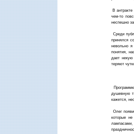
В антракте 
чем-то пов
неспешно з
Среди публ
принялся со
невольно я
понятия, на
дает некую
теряют чутк
Программки
душевную т
кажется, не
Олег появил
которые не
лампасами,
праздничнос