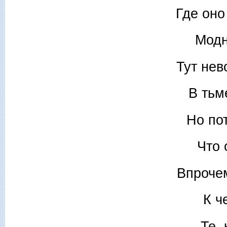
Где оно
Модн
Тут нев
В тьм
Но по
Что 
Впрочем
К ч
Те,