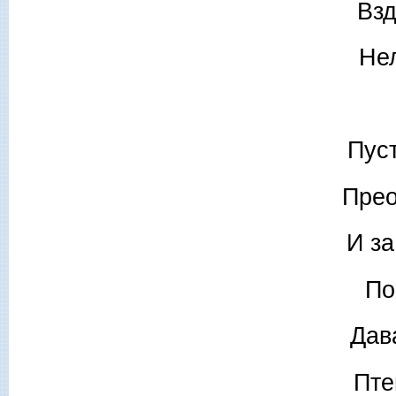
Взд
Нел
Пус
Прео
И з
По
Дав
Пте