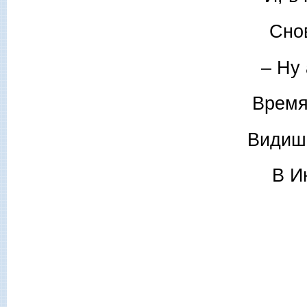
Сно
– Ну 
Время
Видишь
В И