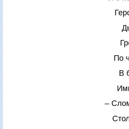
Гер
Д
Гр
По 
В 
Им
– Слом
Стол