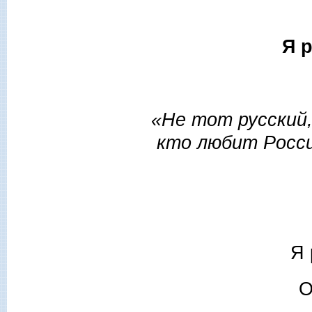
Я 
«Не тот русский
кто любит Росси
Я 
О