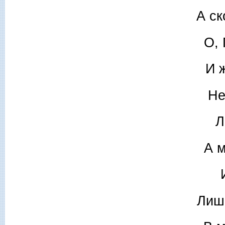
А ск
О, 
И 
Не
Л
А м
Лиш