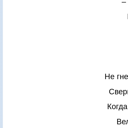
–
Не гн
Сверк
Когда
Вел