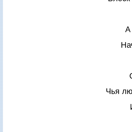
А
На
Чья лю