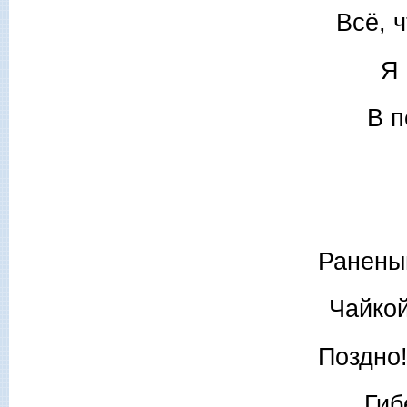
Всё, 
Я 
В п
Раненым
Чайкой
Поздно!
Гиб