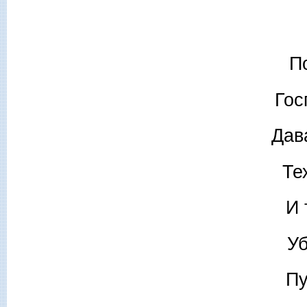
П
Гос
Дав
Те
И 
Уб
Пу