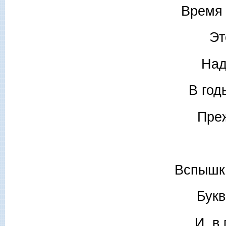
Время 
Эт
Над
В год
Пре
Вспышка
Букв
И, в