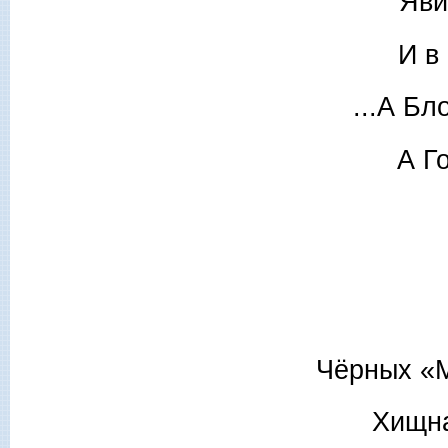
Яви
И в
...А Бл
А Г
Чёрных «М
Хищна