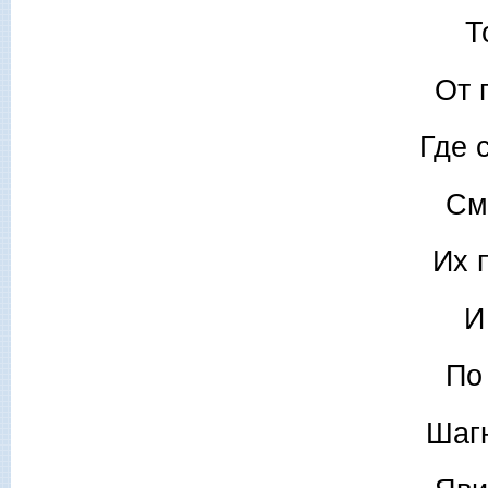
Т
От 
Где 
См
Их 
И
По
Шаг