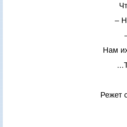
Чт
– Н
Нам их
..
Режет 