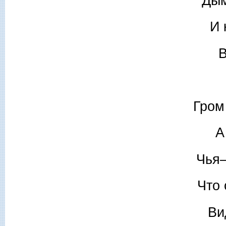
Дым
И 
В
Гром
А
Чья–
Что 
Ви