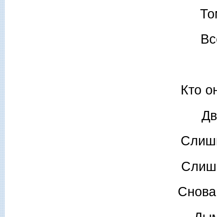
То
Вс
Кто о
Дв
Слишк
Слишк
Снова