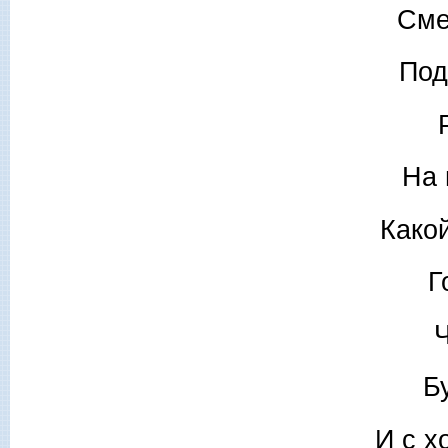
Сме
Под
На 
Како
Г
Ч
Б
И с х