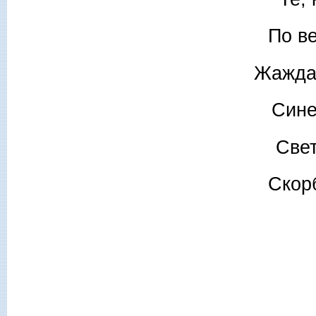
По в
Жажда 
Сине
Свет
Скорб