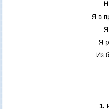
Н
Я в 
Я
Я р
Из 
1.