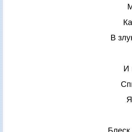
М
Ка
В злу
И 
Сп
Я
Блеск 