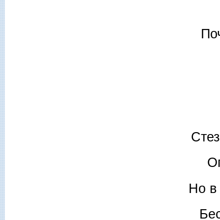
По
Стез
О
Но в
Бес