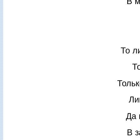
В 
То л
То
Тольк
Ли
Да 
В з