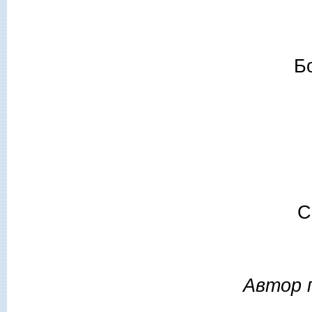
Б
С
Автор п