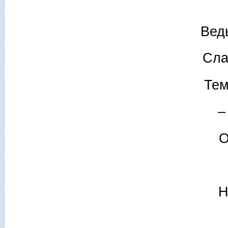
Вед
Сла
Тем
–
О
Н