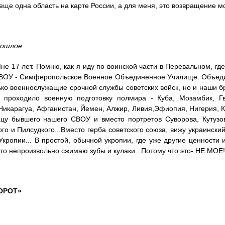
 еще одна область на карте России, а для меня, это возвращение мо
рошлое.
Мне 17 лет. Помню, как я иду по воинской части в Перевальном, гд
ВОУ - Симферопольское Военное Объединенное Училище. Объедин
ько военнослужащие срочной службы советских войск, но и наши бр
м проходило военную подготовку полмира - Куба, Мозамбик, Гв
Никарагуа, Афганистан, Йемен, Алжир, Ливия,Эфиопия, Нигерия, Кон
ацу бывшего нашего СВОУ и вместо портретов Суворова, Кутузо
го и Пилсудкого...Вместо герба советского союза, вижу украинский 
 Укропии... В простой, обычной укропии, где уже другие ценности
то непроизвольно сжимаю зубы и кулаки...Потому что это- НЕ МОЕ!
ВОРОТ»