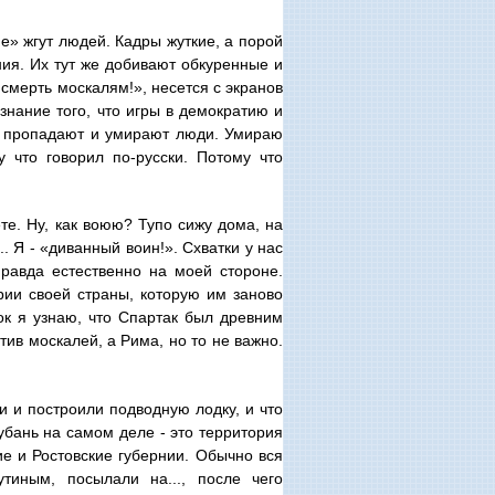
е» жгут людей. Кадры жуткие, а порой
ния. Их тут же добивают обкуренные и
 смерть москалям!», несется с экранов
ознание того, что игры в демократию и
де пропадают и умирают люди. Умираю
у что говорил по-русски. Потому что
те. Ну, как воюю? Тупо сижу дома, на
.. Я - «диванный воин!». Схватки у нас
равда естественно на моей стороне.
рии своей страны, которую им заново
ок я узнаю, что Спартак был древним
тив москалей, а Рима, но то не важно.
 и построили подводную лодку, и что
убань на самом деле - это территория
е и Ростовские губернии. Обычно вся
тиным, посылали на..., после чего