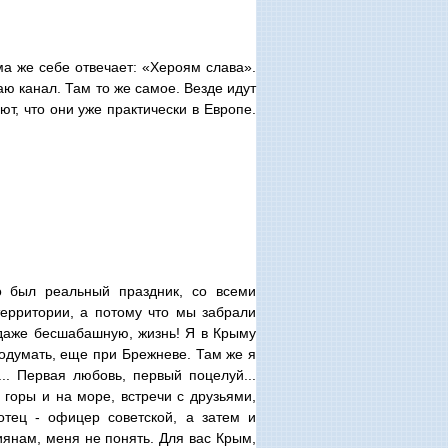
ма же себе отвечает: «Хероям слава».
чаю канал. Там то же самое. Везде идут
т, что они уже практически в Европе.
о был реальный праздник, со всеми
территории, а потому что мы забрали
 даже бесшабашную, жизнь! Я в Крыму
подумать, еще при Брежневе. Там же я
.. Первая любовь, первый поцелуй...
 горы и на море, встречи с друзьями,
отец - офицер советской, а затем и
иянам, меня не понять. Для вас Крым,