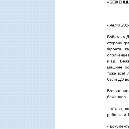
«БЕЖЕНЦЫ
- лето 201
Война на Д
сторону гр
Фронта, к
ополченцев
и т.д... Бе
машине. Ко
тоже все! 
были ДО во
Вот что мн
беженцев.
- «Тавр, в
ребенка и 
- Документ