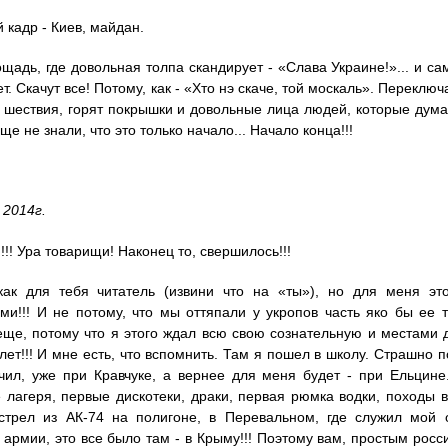
кадр - Киев, майдан.
щадь, где довольная толпа скандирует - «Слава Украине!»... и са
т. Скачут все! Потому, как - «Хто нэ скаче, той москаль». Переклю
шествия, горят покрышки и довольные лица людей, которые думаю
ще не знали, что это только начало... Начало конца!!!
 2014г.
! Ура товарищи! Наконец то, свершилось!!!
как для тебя читатель (извини что на «ты»), но для меня эт
и!!! И не потому, что мы оттяпали у укропов часть яко бы ее 
еще, потому что я этого ждал всю свою сознательную и местами
лет!!! И мне есть, что вспомнить. Там я пошел в школу. Страшно 
чил, уже при Кравчуке, а вернее для меня будет - при Ельцине.
 лагеря, первые дискотеки, драки, первая рюмка водки, походы в
стрел из АК-74 на полигоне, в Перевальном, где служил мой 
 армии, это все было там - в Крыму!!! Поэтому вам, простым росс