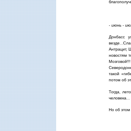
благополуч
- июнь - ию
Донбасс у
везде...Сл
Антрацит, 
новостям т
Мозговой!!
Северодоне
такой «гиб
потом об э
Тогда, лет
человека...
Но об этом