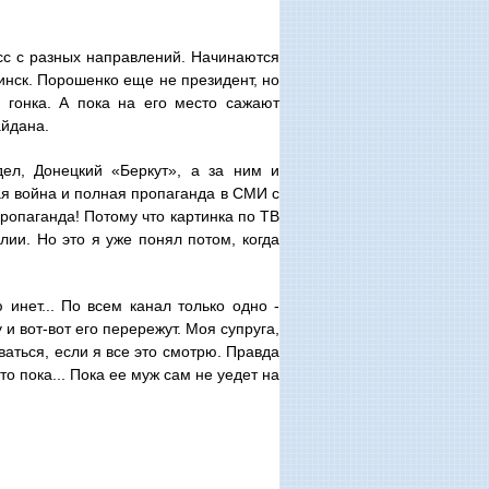
сс с разных направлений. Начинаются
инск. Порошенко еще не президент, но
 гонка. А пока на его место сажают
айдана.
дел, Донецкий «Беркут», а за ним и
ая война и полная пропаганда в СМИ с
пропаганда! Потому что картинка по ТВ
лии. Но это я уже понял потом, когда
 инет... По всем канал только одно -
и вот-вот его перережут. Моя супруга,
ваться, если я все это смотрю. Правда
то пока... Пока ее муж сам не уедет на