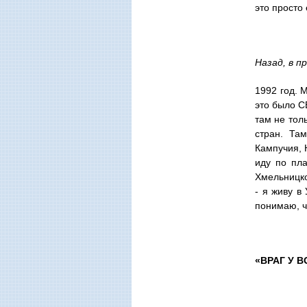
это просто
Назад, в п
1992 год. 
это было С
там не тол
стран. Та
Кампучия, 
иду по пл
Хмельницко
- я живу в
понимаю, ч
«ВРАГ У 