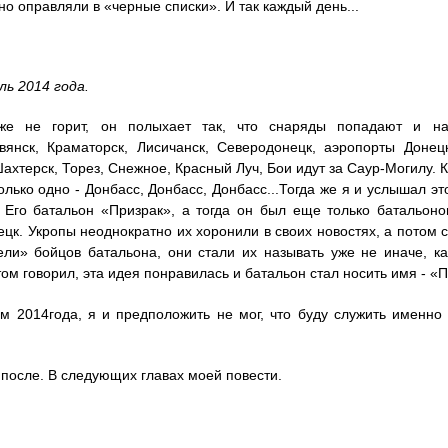
но оправляли в «черные списки». И так каждый день...
ль 2014 года.
же не горит, он полыхает так, что снаряды попадают и на 
авянск, Краматорск, Лисичанск, Северодонецк, аэропорты Донец
Шахтерск, Торез, Снежное, Красный Луч, Бои идут за Саур-Могилу. 
олько одно - Донбасс, Донбасс, Донбасс...Тогда же я и услышал эт
! Его батальон «Призрак», а тогда он был еще только батальон
цк. Укропы неоднократно их хоронили в своих новостях, а потом
ели» бойцов батальона, они стали их называть уже не иначе, ка
том говорил, эта идея понравилась и батальон стал носить имя - «П
ом 2014года, я и предположить не мог, что буду служить именно
 после. В следующих главах моей повести.