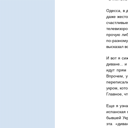
Одесса, в 
даже жесто
счастливые
телевизоро
прочую либ
по-разному
высказал в
И вот я си
диване... и
идут прям 
Впрочем, у
переписали
укром, кот
Главное, чт
Еще я узна
испанская 
бывшей Укр
эта «дива