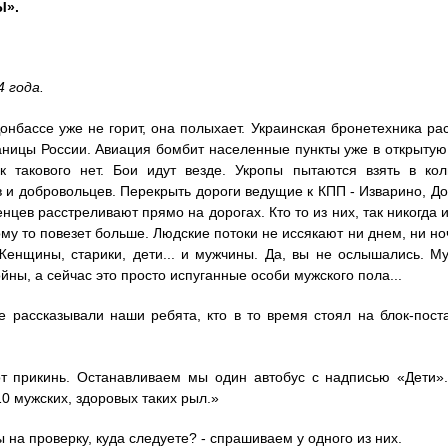
».
4 года.
онбассе уже не горит, она полыхает. Украинская бронетехника р
аницы России. Авиация бомбит населенные пункты уже в открытую 
ак такового нет. Бои идут везде. Укропы пытаются взять в к
 и добровольцев. Перекрыть дороги ведущие к КПП - Изварино, До
женцев расстреливают прямо на дорогах. Кто то из них, так никогда 
му то повезет больше. Людские потоки не иссякают ни днем, ни но
Женщины, старики, дети... и мужчины. Да, вы не ослышались. 
йны, а сейчас это просто испуганные особи мужского пола...
е рассказывали наши ребята, кто в то время стоял на блок-пост
от прикинь. Останавливаем мы один автобус с надписью «Дети»
10 мужских, здоровых таких рыл.»
ы на проверку, куда следуете? - спрашиваем у одного из них.