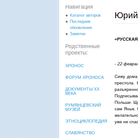
Навигация
Юрий 
Каталог авторов
Последние
обновления
Заметки
«РУССКАЯ
Родственные
проекты:
- 22 февра
ХРОНОС
Сижу дома,
ФОРУМ ХРОНОСА
престола. 
ДОКУМЕНТЫ XX
разъяренно
ВЕКА
Подписывае
Польши. Ще
РУМЯНЦЕВСКИЙ
сам Янык. 
МУЗЕЙ
желательно
ЭТНОЦИКЛОПЕДИЯ
уже не спас
СЛАВЯНСТВО