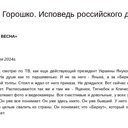
Горошко. Исповедь российского д
 ВЕСНА»
ля 2014г.
 смотрю по ТВ, как еще действующий президент Украины Януков
На душе как то паршивенько. И не за него - Яныка, а за «Бер
й толпы. Стоял и ждал от него приказа. Не дождался. Вот сейчас 
т. Расписываются так же и там же - Яценюк, Тягнебок и Кличк
лкают фото и видеокамеры. Все счастливые и довольные, у всех 
Он уже все понимает. Он уже здесь никто. Он уже бывший. У него 
 целым свалить из страны. Он понимает, что «Беркут», который он
ет.