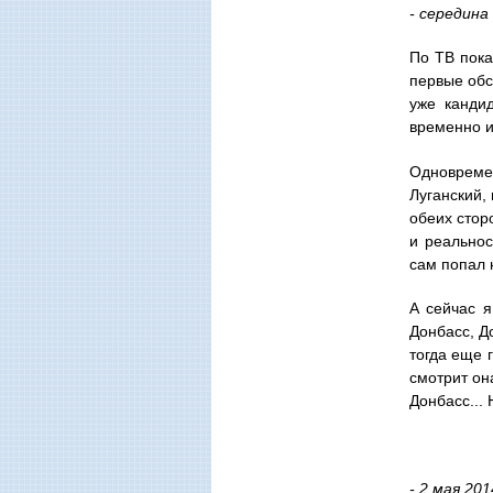
- середина
По ТВ пока
первые обс
уже кандид
временно и
Одновреме
Луганский,
обеих стор
и реальнос
сам попал н
А сейчас я
Донбасс, Д
тогда еще 
смотрит она
Донбасс... 
- 2 мая 201