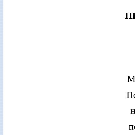
П
М
П
н
п