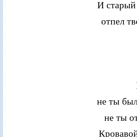
И старый
отпел т
не ты бы
не ты о
Кровавой