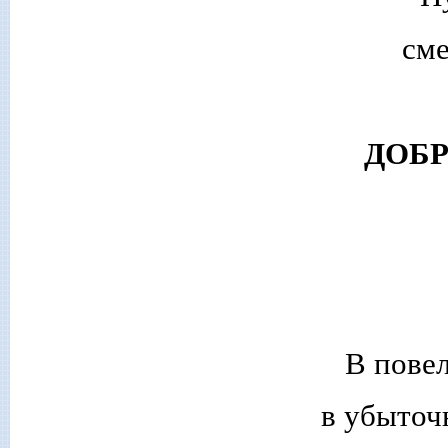
сме
ДОБ
В повел
в убыточ