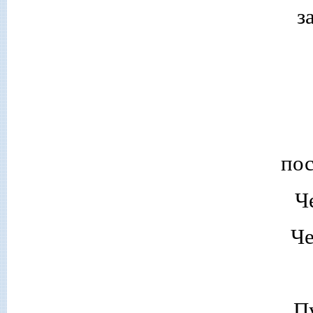
з
пос
Ч
Че
П