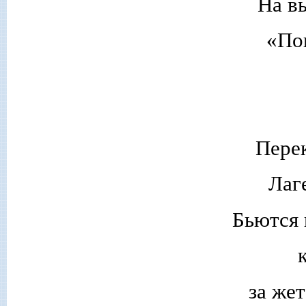
На в
«По
Пере
Лаг
Бьются
за жет