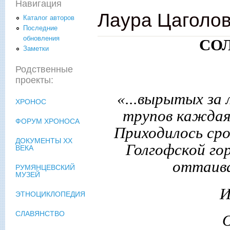
Навигация
Лаура Цаголов
Каталог авторов
Последние
обновления
СО
Заметки
Родственные
проекты:
«...вырытых за
ХРОНОС
трупов каждая 
ФОРУМ ХРОНОСА
Приходилось сро
ДОКУМЕНТЫ XX
Голгофской го
ВЕКА
оттаива
РУМЯНЦЕВСКИЙ
МУЗЕЙ
И
ЭТНОЦИКЛОПЕДИЯ
СЛАВЯНСТВО