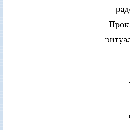
рад
Прок
ритуа