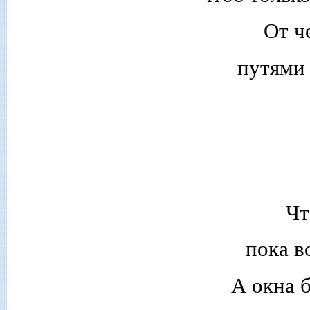
От ч
путями 
Чт
пока в
А окна 