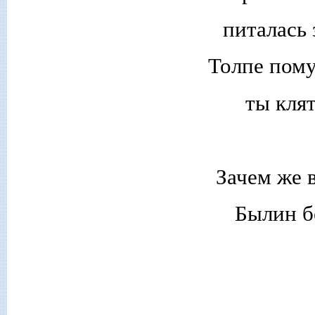
питалась 
Толпе пому
ты клят
Зачем же 
Былин б