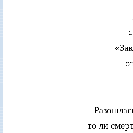
с
«За
о
Разошлас
то ли смерт