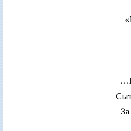
«
…П
Сыт
За