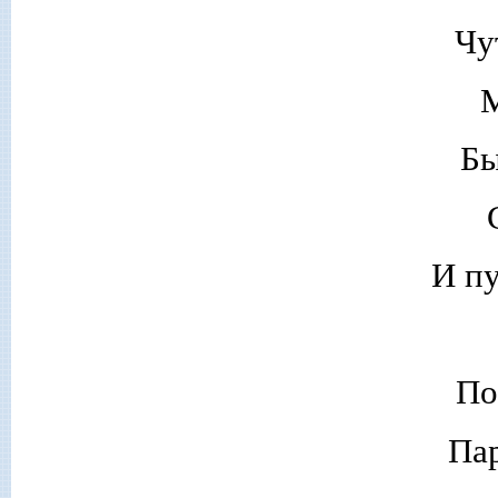
Чу
М
Бы
И пу
По
Па