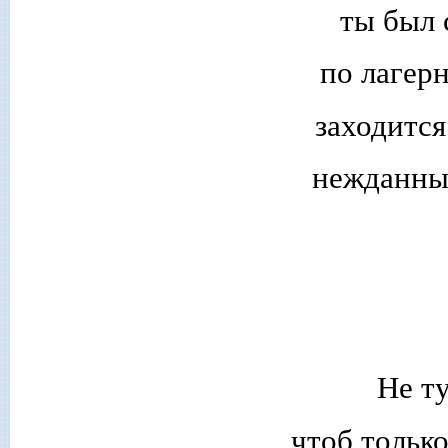
ты был 
по лагер
заходится
нежданны
Не т
чтоб только