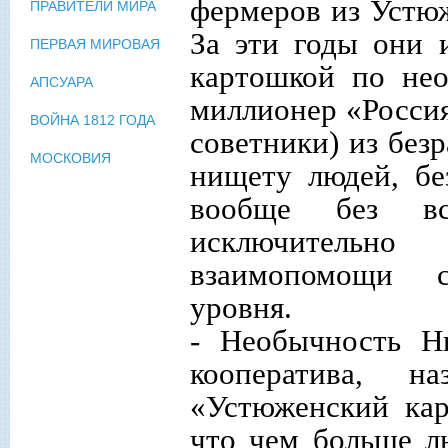
фермеров из Устюж
ПРАВИТЕЛИ МИРА
За эти годы они 
ПЕРВАЯ МИРОВАЯ
картошкой по нео
АПСУАРА
миллионер «Россия
ВОЙНА 1812 ГОДА
советники) из без
МОСКОВИЯ
нищету людей, бе
вообще без вс
исключительн
взаимопомощи с
уровня.
- Необычность Ни
кооператива, 
«Устюженский кар
что чем больше л