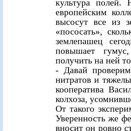
культура полей.
европейским колл
высосут все из з
«пососать», скол
землепашец сегод
повышает гумус
получить на ней 
- Давай провери
нитратов и тяжелы
кооператива Васи
колхоза, усомнивш
От такого экспери
Уверенность же фе
вносит он ровно ст