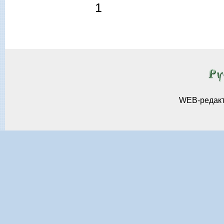
1
WEB-редак