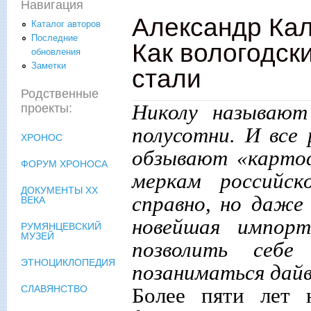
Навигация
Александр Кал
Каталог авторов
Последние
Как вологодск
обновления
Заметки
стали
Родственные
Николу называют
проекты:
полусотни. И все
ХРОНОС
обзывают «карто
ФОРУМ ХРОНОСА
меркам российс
ДОКУМЕНТЫ XX
справно, но даже
ВЕКА
новейшая импорт
РУМЯНЦЕВСКИЙ
МУЗЕЙ
позволить себ
ЭТНОЦИКЛОПЕДИЯ
позаниматься дайв
Более пяти лет 
СЛАВЯНСТВО