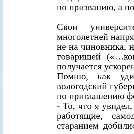
по призванию, а п
Свои универси
многолетней напря
не на чиновника, н
товарищей («…ког
получается ускоре
Помню, как уди
вологодский губер
по приглашению ф
- То, что я увиде
работящие, сам
старанием добилис