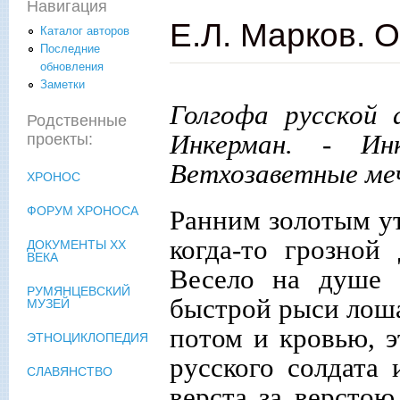
Навигация
Е.Л. Марков. О
Каталог авторов
Последние
обновления
Заметки
Голгофа русской 
Родственные
Инкерман. - Ин
проекты:
Ветхозаветные ме
ХРОНОС
ФОРУМ ХРОНОСА
Ранним золотым ут
когда-то грозной
ДОКУМЕНТЫ XX
ВЕКА
Весело на душе 
РУМЯНЦЕВСКИЙ
быстрой рыси лоша
МУЗЕЙ
потом и кровью, 
ЭТНОЦИКЛОПЕДИЯ
русского солдата
СЛАВЯНСТВО
верста за верстою