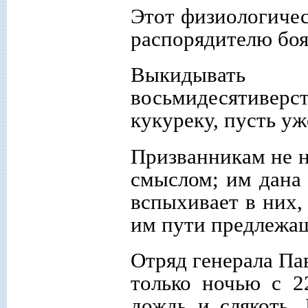
Этот физиологичес
распорядителю боя
Выкидыват
восьмидесятивер
кукуреку, пусть уж
Призванникам не н
смыслом; им дана 
вспыхивает в них,
им пути предлежащ
Отряд генерала Пав
только ночью с 
дождь и слякоть. 