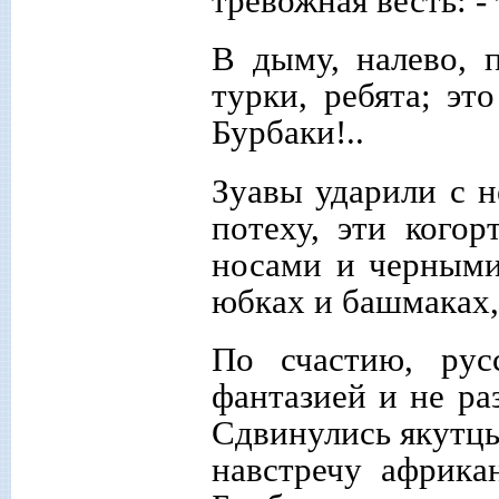
тревожная весть: -
В дыму, налево, 
турки, ребята; эт
Бурбаки!..
Зуавы ударили с н
потеху, эти кого
носами и черными
юбках и башмаках,
По счастию, рус
фантазией и не раз
Сдвинулись якутцы
навстречу африка