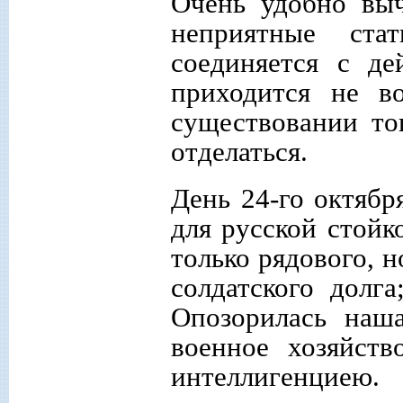
Очень удобно выч
неприятные ста
соединяется с де
приходится не в
существовании то
отделаться.
День 24-го октябр
для русской стойк
только рядового, н
солдатского долг
Опозорилась наша
военное хозяйств
интеллигенциею.