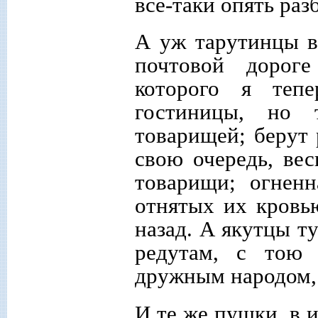
все-таки опять раз
А уж тарутинцы вл
почтовой дороге
которого я теп
гостиницы, но 
товарищей; берут 
свою очередь, ве
товарищи; огнен
отнятых их кровь
назад. А якутцы ту
редутам, с тою
дружным народом, 
И те же пушки, в и