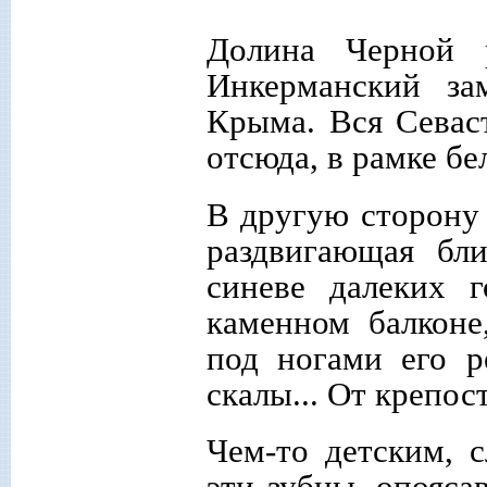
Долина Черной 
Инкерманский за
Крыма. Вся Севаст
отсюда, в рамке бе
В другую сторону 
раздвигающая бл
синеве далеких г
каменном балконе
под ногами его 
скалы... От крепос
Чем-то детским, 
эти зубцы, опояс