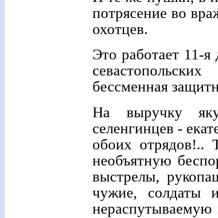
потрясение во вра
охотцев.
Это работает 11-я 
севастопольски
бессменная защит
На выручку яку
селенгинцев - ека
обоих отрядов!.. 
необъятную беспор
выстрелы, рукопаш
чужие, солдаты 
нераспутываемую к