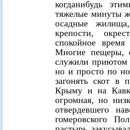
когданибудь эти
тяжелые минуты жи
осадные жилища,
крепости, окре
спокойное время 
Многие пещеры, е
служили приютом д
но и просто по н
загонять скот в 
Крыму и на Кавк
огромная, но низ
отвердевшего на
гомеровского По
пастырь закусыва