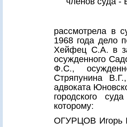
членов суда -
рассмотрела в с
1968 года дело 
Хейфец С.А. в з
осужденного Сад
Ф.С., осужден
Стряпунина В.Г.
адвоката Юновско
городского суд
которому:
ОГУРЦОВ Игорь В