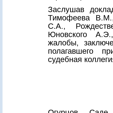
Заслушав докла
Тимофеева В.М.
С.А., Рождеств
Юновского А.Э.
жалобы, заключе
полагавшего пр
судебная коллеги
Огурцов, Саде