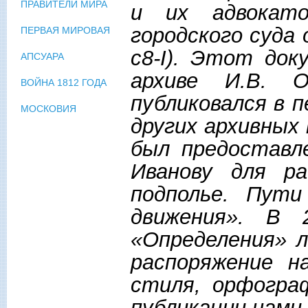
ПРАВИТЕЛИ МИРА
и их адвокато
городского суда 
ПЕРВАЯ МИРОВАЯ
с8-I). Этот док
АПСУАРА
архиве И.В. 
ВОЙНА 1812 ГОДА
публиковался в п
МОСКОВИЯ
других архивных
был предоставл
Иванову для р
подполье. Пути
движения». В 
«Определения» л
распоряжение н
стиля, орфогра
публикации нами