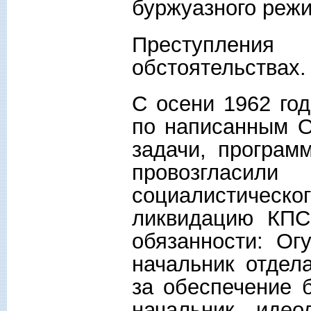
буржуазного реж
Преступлени
обстоятельствах.
С осени 1962 год
по написанным О
задачи, програм
провозгласи
социалистическог
ликвидацию КПС
обязанности: Ог
начальник отдел
за обеспечение б
начальник идео