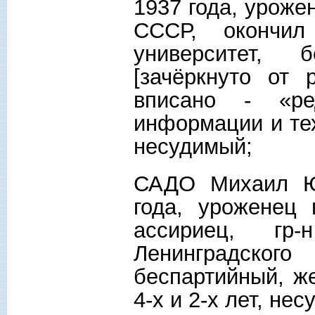
1937 года, урожен
СССР, окончил 
университет, 
[зачёркнуто от 
вписано - «р
информации и те
несудимый;
САДО Михаил Ю
года, уроженец 
ассириец, г
Ленинградского
беспартийный, же
4-х и 2-х лет, нес