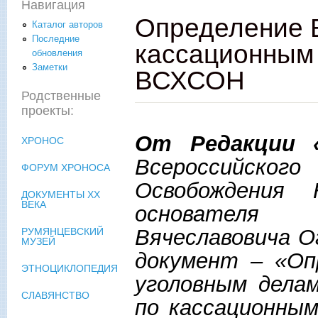
Навигация
Определение 
Каталог авторов
Последние
кассационным
обновления
Заметки
ВСХСОН
Родственные
проекты:
От Редакции «
ХРОНОС
Всероссийског
ФОРУМ ХРОНОСА
Освобождения
ДОКУМЕНТЫ XX
ВЕКА
основателя 
Вячеславовича О
РУМЯНЦЕВСКИЙ
МУЗЕЙ
документ – «Оп
ЭТНОЦИКЛОПЕДИЯ
уголовным дела
СЛАВЯНСТВО
по кассационны