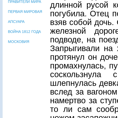
ПРАВИТЕЛИ МИРА
длинной русой к
погубила. Отец п
ПЕРВАЯ МИРОВАЯ
взяв собой дочь.
АПСУАРА
железной доро
ВОЙНА 1812 ГОДА
подводе, на поез
МОСКОВИЯ
Запрыгивали на 
протянул он доче
промахнулась, пу
соскользнула
шлепнулась девка
вслед за вагоно
намертво за ступ
то ли сам сооб
ножом-засапожн