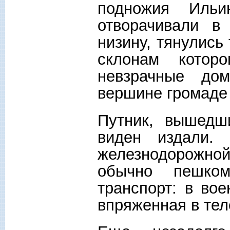
подножия Ильи
отворачивали в
низину, тянулись
склонам котор
невзрачные до
вершине громаде 
Путник, вышедш
виден издали.
железнодорожно
обычно пешко
транспорт: в во
впряженная в теле