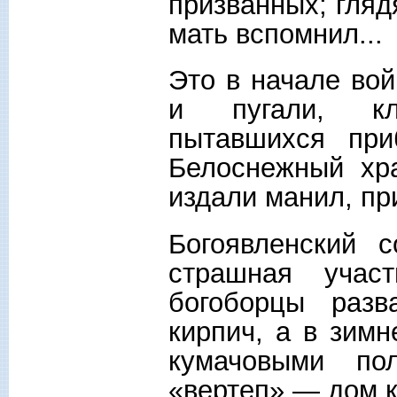
призванных; гляд
мать вспомнил...
Это в начале во
и пугали, кл
пытавшихся при
Белоснежный хра
издали манил, пр
Богоявленский 
страшная учас
богоборцы раз
кирпич, а в зим
кумачовыми пол
«вертеп» — дом к