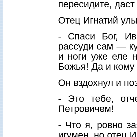
пересидите, даст 
Отец Игнатий улы
- Спаси Бог, Ив
рассуди сам — ку
и ноги уже еле н
Божья! Да и кому
Он вздохнул и по
- Это тебе, от
Петровичем!
- Что я, ровно з
игумен, но отец И