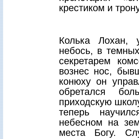
крестиком и трон
Колька Лохан, 
небось, в темных
секретарем комс
вознес нос, быв
конюху он управ
обретался бол
приходскую школу
теперь научилс
небесном на зем
места Богу. Сл