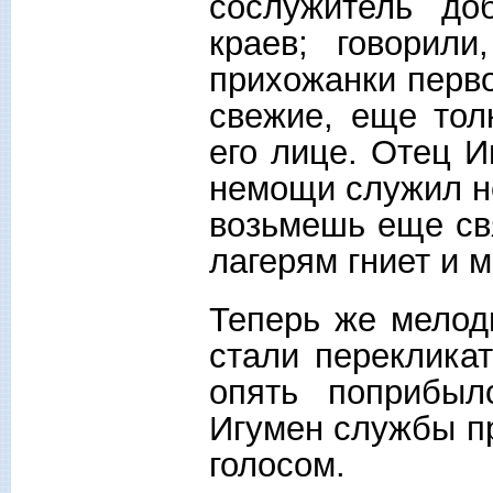
сослужитель до
краев; говорил
прихожанки перв
свежие, еще то
его лице. Отец И
немощи служил н
возьмешь еще свя
лагерям гниет и 
Теперь же мелод
стали переклика
опять поприбыл
Игумен службы п
голосом.