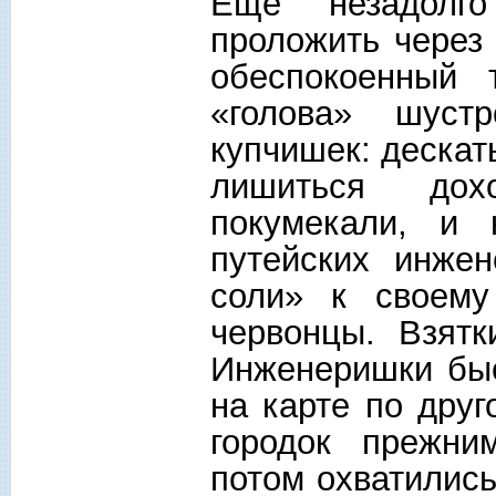
Еще незадолг
проложить через 
обеспокоенный 
«голова» шуст
купчишек: дескат
лишиться дох
покумекали, и
путейских инже
соли» к своему
червонцы. Взятк
Инженеришки быс
на карте по дру
городок прежни
потом охватилис