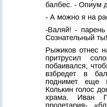
балбес. - Опиум 
- А можно я на р
-Валяй! - парень
Сознательный ты!
Рыжиков отнес н
притрусил сол
побаивался, чтоб
взбредет в бал
поднимет еще к
Колькин голос до
храма. Иван П
пролетария- «бл