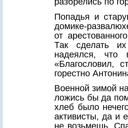
разбрелись по го
Попадья и стару
домике-развалюх
от арестованног
Так сделать их
надеялся, что 
«Благословил, с
горестно Антонин
Военной зимой на
ложись бы да пом
хлеб было нечего
активисты, да и 
не возьмешь. Спа