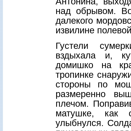
Антонина, выход
над обрывом. В
далекого мордовс
извилине полевой 
Густели сумер
вздыхала и, к
домишко на кр
тропинке снаружи
стороны по мощ
размеренно выш
плечом. Поправив
матушке, как 
улыбнулся. Солда