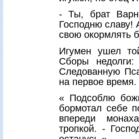
- Ты, брат Вар
Господню славу! 
свою окормлять 
Игумен ушел то
Сборы недолги:
Следованную Пса
на первое время.
« Подсоблю божь
бормотал себе п
впереди монах
тропкой. - Госп
останусь.».