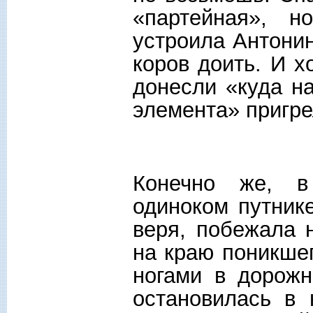
«партейная», н
устроила Антонин
коров доить. И х
донесли «куда н
элемента» пригре
Конечно же, в
одиноком путник
веря, побежала н
на краю поникшег
ногами в дорожн
остановилась в 