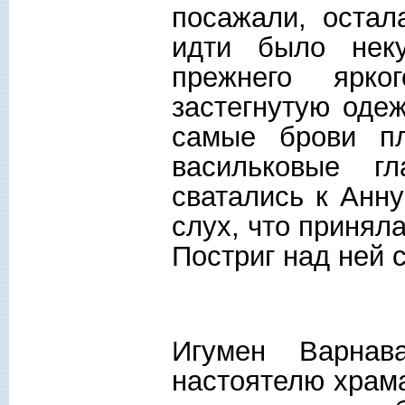
посажали, остал
идти было нек
прежнего ярко
застегнутую одеж
самые брови пл
васильковые г
сватались к Анну
слух, что принял
Постриг над ней
Игумен Варна
настоятелю храм