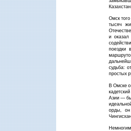
замыкавш
Казахстан
Омск того
тысяч жи
Отечестве
и оказал
содейств
поездки 
маршрутов
дальнейши
судьба: о
простых р
В Омске 
кадетский
Азии — бы
идеальной
орды, он
Чингисхан
Немногим