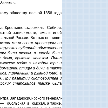
еделами»
.
кому обществу, весной 1856 года
. Крестьяне-старожилы Сибири,
стной зависимости, имели иной
ральной России. Вот как он пишет
ажали меня своим простором по
орусских губерний: обыкновенно
ыты были тесом, а иногда были
е дома, крытые железом. Пища
ьянских избах я находил три и
домашней птицы и дичи, а также
ов, пшеничный и ржаной хлеб, а
. При развитии скотоводства и
бирских старожилов также была
нтра Западносибирского генерал-
— Тобольская и Томская, а также,