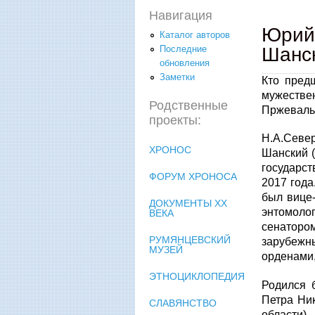
Навигация
Юрий 
Каталог авторов
Шанск
Последние
обновления
Заметки
Кто пред
мужеств
Родственные
Пржевальс
проекты:
Н.А.Север
ХРОНОС
Шанский (1
государст
ФОРУМ ХРОНОСА
2017 года
был вице-
ДОКУМЕНТЫ XX
энтомолог
ВЕКА
сенаторо
РУМЯНЦЕВСКИЙ
зарубежны
МУЗЕЙ
орденами,
ЭТНОЦИКЛОПЕДИЯ
Родился 
Петра Ни
СЛАВЯНСТВО
области).