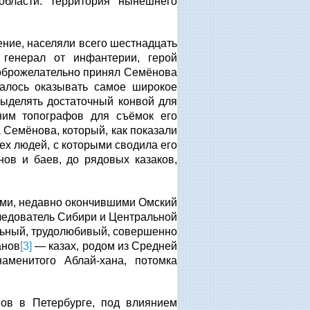
бласти: территория нынешнего
ение, населяли всего шестнадцать
генерал от инфантерии, герой
доброжелательно принял Семёнова
алось оказывать самое широкое
выделять достаточный конвой для
ним топографов для съёмок его
 Семёнова, который, как показали
ех людей, с которыми сводила его
нов и баев, до рядовых казаков,
ми, недавно окончившими Омский
ледователь Сибири и Центральной
льный, трудолюбивый, совершенно
анов
[3]
— казах, родом из Средней
менитого Аблай-хана, потомка
ов в Петербурге, под влиянием