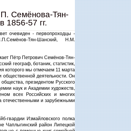
.П. Семёнова-Тян-
 1856-57 гг.
вет очевиден - первопроходцы -
П.Семёнов-Тян-Шанский, Н.М.
имает Пётр Петрович Семёнов-Тян-
сский географ, ботаник, статистик,
ия которого мы отмечаем 11 марта
 и общественной деятельности. Он
 общества, президентом Русского
емии наук и Академии художеств,
леном всех Российских и многих
ка отечественными и зарубежными
йб-гвардии Измайловского полка
не Чаплыгинский район Липецкой
ятельно с помощью книг семейной