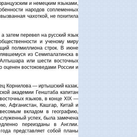
французским и немецким языками,
собенности народов соплеменных
 вызванная чахоткой, не похитила
а затем перевел на русский язык
общественности и ученому миру
ющий полмиллиона строк. В июне
авлявшемуся из Семипалатинска в
 Алтышара или шести восточных
ко оценен востоковедами России и
тец Корнилова — иртышский казак,
ской академии Генштаба капитан
 восточных языков, в конце
XIX
—
ю, Афганистан, Кашгар, Китай и
 весомым вкладом в географию,
заслуженный успех, была замечена
едленно переизданы в Англии.
года представляет собой планы