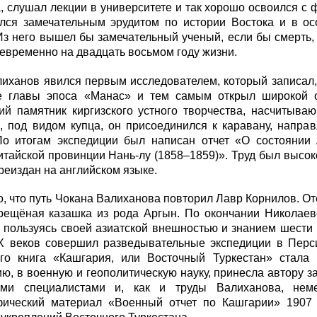
 слушал лекции в университете и так хорошо освоился с 
ался замечательным эрудитом по истории Востока и в о
Из него вышел бы замечательный ученый, если бы смерть,
евременно на двадцать восьмом году жизни.
иханов явился первым исследователем, который записал, 
е главы эпоса «Манас» и тем самым открыл широкой 
ий памятник киргизского устного творчества, насчитыва
а, под видом купца, он присоединился к каравану, напр
По итогам экспедиции был написан отчет «О состоянии
итайской провинции Нань-лу (1858–1859)». Труд был высо
реиздан на английском языке.
, что путь Чокана Валиханова повторил Лавр Корнилов. О
рещёная казашка из рода Аргын. По окончании Николаев
 пользуясь своей азиатской внешностью и знанием шести
X
веков совершил разведывательные экспедиции в Перси
го книга «Кашгария, или Восточный Туркестан» стала
ю, в военную и геополитическую науку, принесла автору 
ими специалистами и, как и труды Валиханова, нем
фический материал «Военный отчет по Кашгарии» 1907 