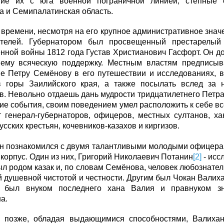
ие их с юга военной пограничной линией, степные о
а и Семипалатинская область.
 времени, несмотря на его крупное административное знач
телей. Губернатором был просвещенный престарелый 
нной войны 1812 года Густав Христианович Гасфорт. Он 
 ему всяческую поддержку. Местным властям предписыв
ие Петру Семёнову в его путешествии и исследованиях, 
в горы Заилийского края, а также посылать вслед за 
. Невольно отдаешь дань мудрости тридцатилетнего Петра
е события, своим поведением умел расположить к себе вс
т генерал-губернаторов, офицеров, местных султанов, ха
усских крестьян, кочевников-казахов и киргизов.
он познакомился с двумя талантливыми молодыми офицера
 корпус. Один из них, Григорий Николаевич Потанин
[2]
- исс
л родом казак и, по словам Семёнова, человек любознате
 душевной чистотой и честности. Другим был Чокан Валих
 был внуком последнего хана Валия и правнуком зна
а.
 позже, обладая выдающимися способностями, Валихан