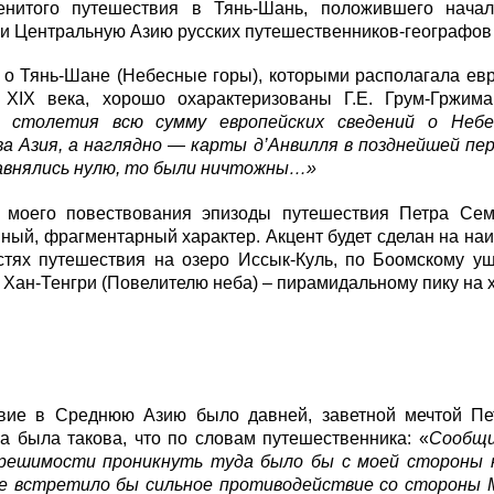
енитого путешествия в Тянь-Шань, положившего нача
и Центральную Азию русских путешественников-географов
о Тянь-Шане (Небесные горы), которыми располагала евр
е
XIX
века, хорошо охарактеризованы Г.Е. Грум-Гржима
о столетия всю сумму европейских сведений о Небе
а Азия, а наглядно — карты д’Анвилля в позднейшей пе
равнялись нулю, то были ничтожны…»
 моего повествования эпизоды путешествия Петра Сем
ный, фрагментарный характер. Акцент будет сделан на наи
стях путешествия на озеро Иссык-Куль, по Боомскому ущ
 Хан-Тенгри (Повелителю неба) – пирамидальному пику на х
вие в Среднюю Азию было давней, заветной мечтой Пе
а была такова, что по словам путешественника: «
Сообщи
решимости проникнуть туда было бы с моей стороны к
е встретило бы сильное противодействие со стороны 