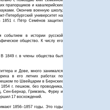
ких прапорщиков и кавалерийских
ауками. Окончив военную школу,
кт-Петербургский университет на
В 1851 г. Пётр Семёнов защитил
 событием в истории русской
афическое общество. К числу его
. В 1849 г. в члены общества был
Риттера и Дове, много занимался
риха в его летних работах по
 пешком по Швейцарии в Бернских
1854 г. пешком, без проводника,
 Сен-Бернар, Гримзель, Фурку и
ершил 17 восхождений.
имают 1856–1857 годы. Это годы