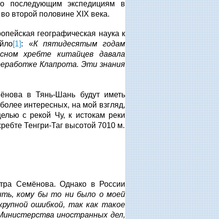
ло последующим экспедициям в
 во второй половине
XIX
века.
опейская географическая наука к
йло
[1]
: «
К пятидесятым годам
сном хребте китайцев давала
реработке Клапрота. Эти знания
ёнова в Тянь-Шань будут иметь
более интересных, на мой взгляд,
елью с рекой Чу, к истокам реки
ребте Тенгри-Таг высотой 7010 м.
тра Семёнова. Однако в России
ть, кому бы то ни было о моей
рупной ошибкой, так как такое
Министерства иностранных дел,