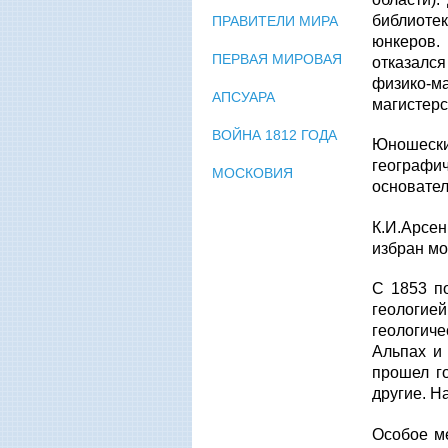
библиотек
ПРАВИТЕЛИ МИРА
юнкеров.
ПЕРВАЯ МИРОВАЯ
отказался
физико-м
АПСУАРА
магистерс
ВОЙНА 1812 ГОДА
Юношеск
географи
МОСКОВИЯ
основател
К.И.Арсен
избран м
С 1853 п
геологие
геологич
Альпах и 
прошел г
другие. Н
Особое м