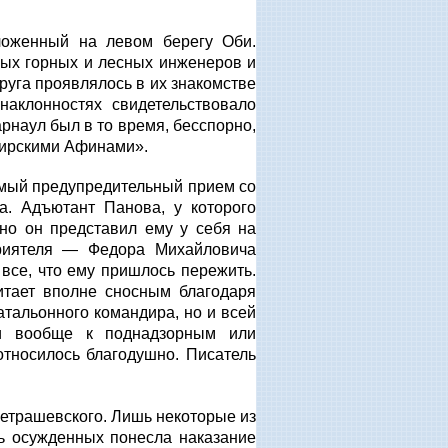
ложенный на левом берегу Оби.
ных горных и лесных инженеров и
руга проявлялось в их знакомстве
наклонностях свидетельствовало
рнаул был в то время, бесспорно,
бирскими Афинами».
амый предупредительный прием со
а. Адъютант Панова, у которого
но он представил ему у себя на
приятеля — Федора Михайловича
 все, что ему пришлось пережить.
итает вполне сносным благодаря
атальонного командира, но и всей
ри вообще к поднадзорным или
тносилось благодушно. Писатель
етрашевского. Лишь некоторые из
ь осужденных понесла наказание