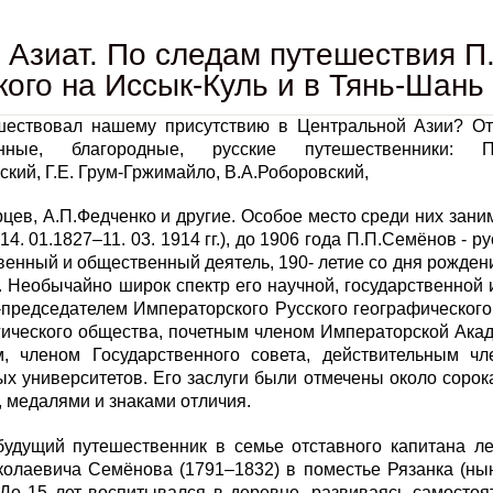
Азиат. По следам путешествия П
ого на Иссык-Куль и в Тянь-Шань в
шествовал нашему присутствию в Центральной Азии? От
енные, благородные, русские путешественники: П.
кий, Г.Е. Грум-Гржимайло, В.А.Роборовский,
цев, А.П.Федченко и другие. Особое место среди них зан
4. 01.1827–11. 03. 1914 гг.), до 1906 года П.П.Семёнов - ру
венный и общественный деятель, 190- летие со дня рожден
. Необычайно широк спектр его научной, государственной
председателем Императорского Русского географического
ического общества, почетным членом Императорской Акад
м, членом Государственного совета, действительным ч
х университетов. Его заслуги были отмечены около соро
 медалями и знаками отличия.
будущий путешественник в семье отставного капитана ле
колаевича Семёнова (1791–1832) в поместье Рязанка (ны
 До 15 лет воспитывался в деревне, развиваясь самосто