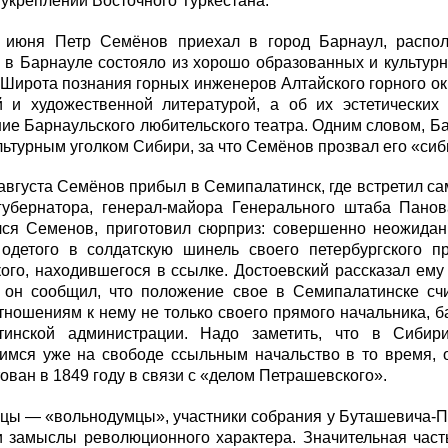
 укреплений Восточного Туркестана.
 июня Петр Семёнов приехал в город Барнаул, распо
 в Барнауле состояло из хорошо образованных и культур
 Широта познания горных инженеров Алтайского горного ок
й и художественной литературой, а об их эстетических 
ие Барнаульского любительского театра. Одним словом, Ба
ьтурным уголком Сибири, за что Семёнов прозвал его «си
августа Семёнов прибыл в Семипалатинск, где встретил с
губернатора, генерал-майора Генерального штаба Панов
лся Семенов, приготовил сюрприз: совершенно неожидан
 одетого в солдатскую шинель своего петербургского 
ого, находившегося в ссылке. Достоевский рассказал ему
 он сообщил, что положение свое в Семипалатинске сч
ношениям к нему не только своего прямого начальника, б
тинской администрации. Надо заметить, что в Сиби
имся уже на свободе ссыльным начальство в то время, о
ован в 1849 году в связи с «делом Петрашевского».
цы — «вольнодумцы», участники собрания у Буташевича-П
и замыслы революционного характера. Значительная част