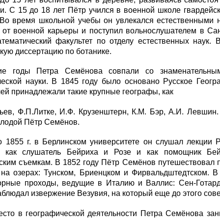
и. С 15 до 18 лет Пётр учился в военной школе гвардейс
 Во время школьной учебы он увлекался естественными н
 от военной карьеры и поступил вольнослушателем в Сан
атематический факультет по отделу естественных наук. 
кую диссертацию по ботанике.
ие годы Петра Семёнова совпали со знаменательным
ческой науки. В 1845 году было основано Русское Геогр
ей принадлежали такие крупные географы, как
ьев, Ф.П.Литке, И.Ф. Крузенштерн, К.М. Бэр, А.И. Левшин
олодой Пётр Семёнов.
о 1855 г. в Берлинском университете он слушал лекции 
й как слушатель Бейриха и Розе и как помощник Бей
еским съемкам. В 1852 году Пётр Семёнов путешествовал
на озерах: Тунском, Бриенцком и Фирвальдштедтском. В 
орные проходы, ведущие в Италию и Валлис: Сен-Готард,
аблюдал извержение Везувия, на который еще до этого сов
есто в географической деятельности Петра Семёнова зан