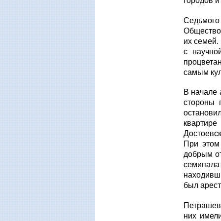
городов и
Седьмого
Общество
их семей.
с научно
процветан
самым кул
В начале 
стороны 
останови
квартире
Достоевск
При этом
добрым от
семипала
находивш
был арест
Петрашев
них имел