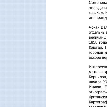
Семёнова,
что сдел
казахам. 
его прежд
Чокан Вал
отдельны
величайш
1858 год
Кашгар. 
городов к
вскоре пе
Интересно
мать — к
Корнилов,
начале
X
Индию. Е
этнографи
британск
Картогра