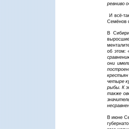
ревниво 
И всё-так
Семёнов с
В Сибири
выросшие
менталите
об этом: 
сравнени
они имел
построен
крестьян
четыре к
рыбы. К 
также ов
значител
несравне
В июне Се
губернато