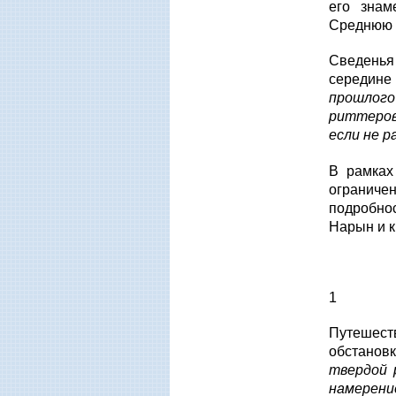
его знам
Среднюю 
Сведенья 
середин
прошлог
риттеров
если не 
В рамках
ограничен
подробно
Нарын и к
1
Путешест
обстановк
твердой 
намерени