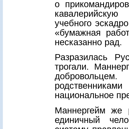
о прикомандиро
кавалерийскую
учебного эскадро
«бумажная рабо
несказанно рад.
Разразилась Ру
трогали. Маннер
добровольц
родственника
национальное пре
Маннергейм же 
единичный чел