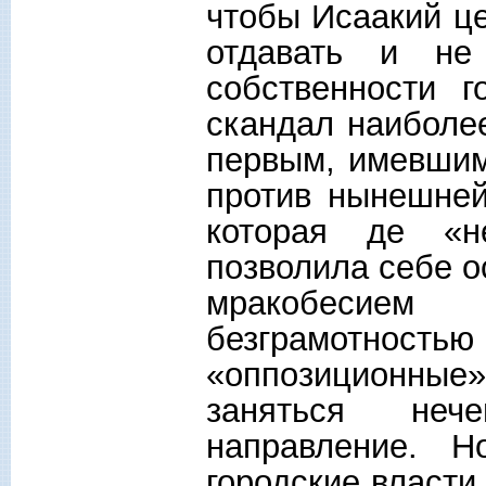
чтобы Исаакий це
отдавать и н
собственности г
скандал наиболе
первым, имевшим
против нынешней 
которая де «н
позволила себе о
мракобесие
безграмотност
«оппозиционные»
заняться неч
направление. 
городские власти