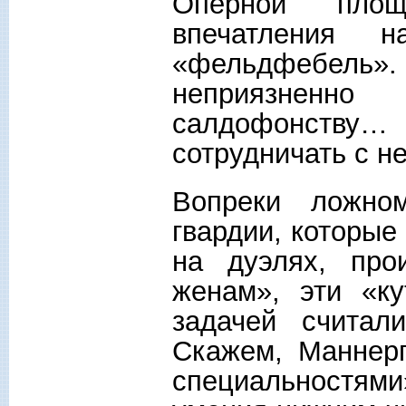
Оперной площ
впечатления 
«фельдфебел
неприязненн
салдофонству
сотрудничать с н
Вопреки ложно
гвардии, которые
на дуэлях, про
женам», эти «к
задачей счита
Скажем, Маннер
специальностям