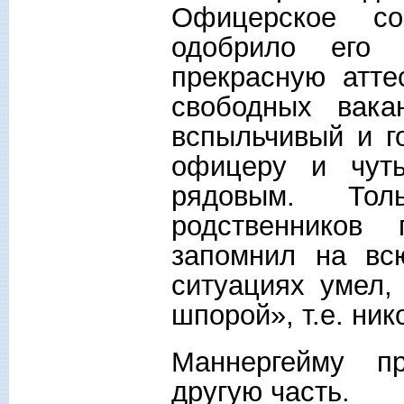
Офицерское со
одобрило его 
прекрасную атте
свободных вака
вспыльчивый и г
офицеру и чут
рядовым. Толь
родственников
запомнил на вс
ситуациях умел,
шпорой», т.е. ни
Маннергейму п
другую часть.