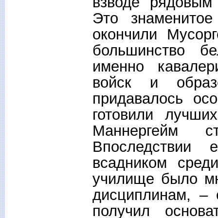
взводе рядовым
Это знаменитое
окончили Мусорг
большинство бе
именно кавалер
войск и образ
придавалось ос
готовили лучши
Маннергейм 
Впоследствии 
всадником сред
училище было мн
дисциплинам, – 
получил основа