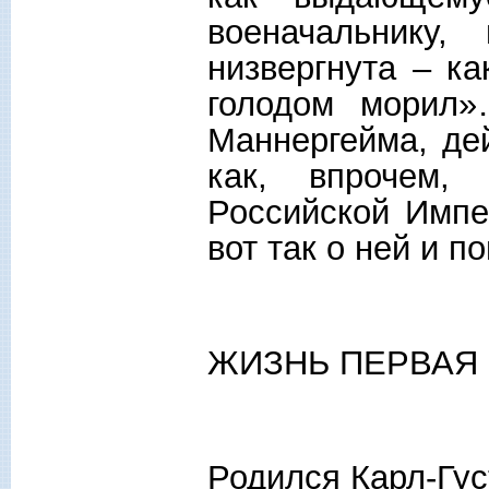
военачальнику,
низвергнута – к
голодом морил»
Маннергейма, дей
как, впрочем
Российской Импе
вот так о ней и п
ЖИЗНЬ ПЕРВАЯ
Родился Карл-Гу