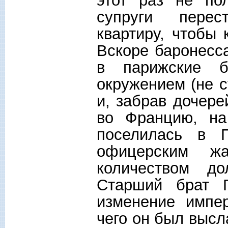
этот раз не по
супруги перес
квартиру, чтобы 
Вскоре баронесс
в парижские б
окружением (не с
и, забрав дочере
во Францию, на
поселилась в 
офицерским ж
количеством до
Старший брат Г
изменение импер
чего он был высл