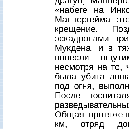
драгун, Маннерг
«набеге на Инк
Маннергейма эт
крещение. По
эскадронами при
Мукдена, и в тя
понесли ощути
несмотря на то, 
была убита лоша
под огня, выпол
После госпита
разведывательн
Общая протяженн
км, отряд до