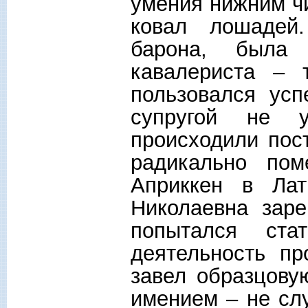
умения нижним ч
ковал лошадей
барона, была 
кавалериста – 
пользовался ус
супругой не у
происходили пос
радикально пом
Априккен в Лат
Николаевна заре
попытался ста
деятельность пр
завел образцову
имением – не сл