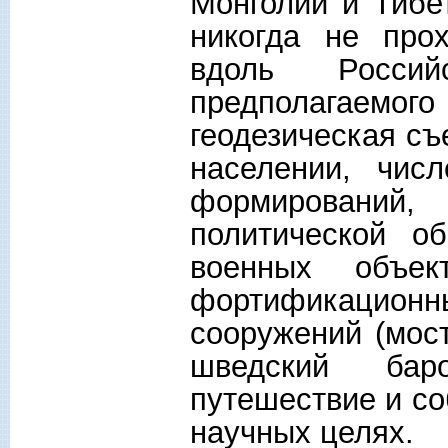
Монголии и Тибе
никогда не про
вдоль Росси
предполагаемог
геодезическая съ
населении, чис
формирований,
политической о
военных объек
фортификацио
сооружений (мост
шведский бар
путешествие и со
научных целях.