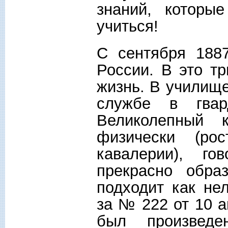
знаний, которы
учиться!
С сентября 188
России. В это т
жизнь. В училищ
службе в гвар
Великолепный 
физически (р
кавалерии), го
прекрасно обра
подходит как не
за № 222 от 10 а
был произвед