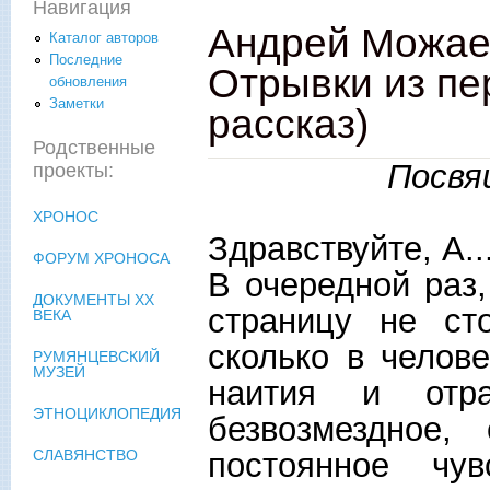
Навигация
Андрей Можаев
Каталог авторов
Последние
Отрывки из пе
обновления
Заметки
рассказ)
Родственные
Посвя
проекты:
ХРОНОС
Здравствуйте, А..
ФОРУМ ХРОНОСА
В очередной раз
ДОКУМЕНТЫ XX
страницу не ст
ВЕКА
сколько в челове
РУМЯНЦЕВСКИЙ
МУЗЕЙ
наития и отр
ЭТНОЦИКЛОПЕДИЯ
безвозмездное
постоянное чу
СЛАВЯНСТВО