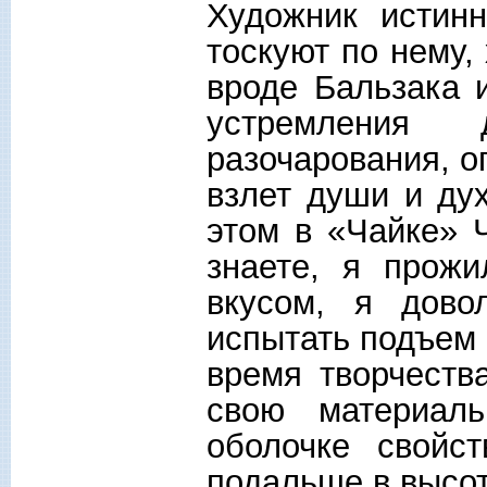
Художник истин
тоскуют по нему,
вроде Бальзака 
устремления
разочарования, о
взлет души и дух
этом в «Чайке» 
знаете, я прож
вкусом, я дов
испытать подъем 
время творчеств
свою материал
оболочке свойс
подальше в высот