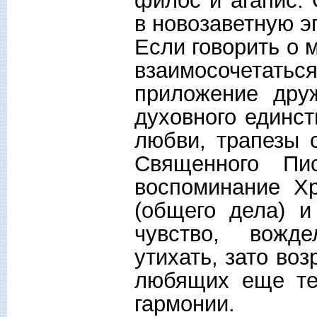
филос и агапис. 
в новозаветную э
Если говорить о 
взаимосочетатьс
приложение дру
духовного единст
любви, трапезы 
Священного Пи
воспоминание Хр
(общего дела) 
чувство, вожде
утихать, зато во
любящих еще тес
гармонии.