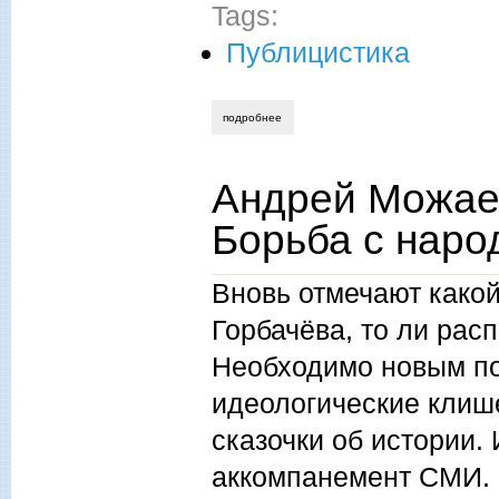
Tags:
Публицистика
подробнее
о игорь михеев. депопуляция как идея 
Андрей Можаев
Борьба с наро
Вновь отмечают какой
Горбачёва, то ли рас
Необходимо новым по
идеологические клише
сказочки об истории.
аккомпанемент СМИ. Н