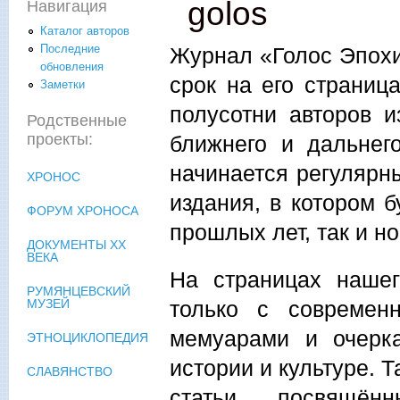
golos
Навигация
Каталог авторов
Последние
Журнал «Голос Эпохи»
обновления
срок на его страниц
Заметки
полусотни авторов и
Родственные
проекты:
ближнего и дальнег
начинается регулярн
ХРОНОС
издания, в котором 
ФОРУМ ХРОНОСА
прошлых лет, так и н
ДОКУМЕНТЫ XX
ВЕКА
На страницах наше
РУМЯНЦЕВСКИЙ
только с современ
МУЗЕЙ
мемуарами и очерк
ЭТНОЦИКЛОПЕДИЯ
истории и культуре.
СЛАВЯНСТВО
статьи, посвящё