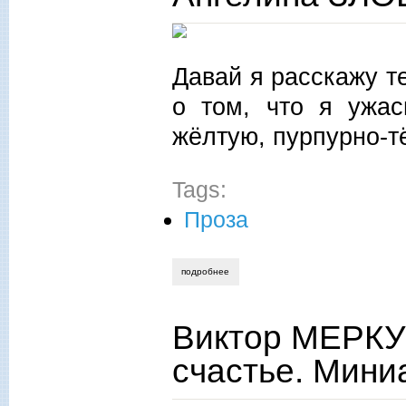
Давай я расскажу т
о том, что я ужа
жёлтую, пурпурно-т
Tags:
Проза
подробнее
о ангелина злобина. черешня
Виктор МЕРКУ
счастье. Мин