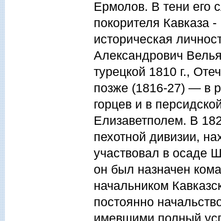
Ермолов. В тени его 
покорителя Кавказа -
историческая личност
Александрович Вельям
турецкой 1810 г., Оте
позже (1816-27) — в 
горцев и в персидско
Елизаветполем. В 182
пехотной дивизии, на
участвовал в осаде Ш
он был назначен ком
начальником Кавказск
постоянно начальство
имевшими полный усп