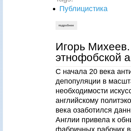
Публицистика
подробнее
о вениамин башлачёв. о реформе стол
Игорь Михеев.
этнофобской а
С начала 20 века ант
депопуляции в масшт
необходимости искус
английскому политэко
века озаботился дан
Англии привела к обн
фабричных рабочих в 