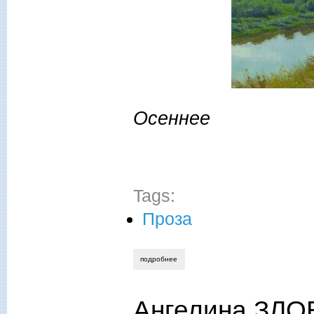
Осеннее
Tags:
Проза
подробнее
о николай тернавский. кубанские этюд
Ангелина ЗЛО