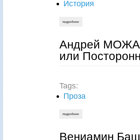
История
подробнее
о николай толстиков. державные брать
Андрей МОЖАЕ
или Посторонн
Tags:
Проза
подробнее
о андрей можаев. жив ли кто на бастио
Вениамин Баш