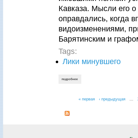
Кавказа. Мысли его о
оправдались, когда в
видоизменениями, пр
Барятинским и графо
Tags:
Лики минувшего
подробнее
о фазил дашлай. генерал вельяминов
« первая
‹ предыдущая
…
Страницы