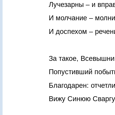
Лучезарны – и вправ
И молчание – молн
И доспехом – рече
За такое, Всевышни
Попустивший побыть
Благодарен: отчетл
Вижу Синюю Сваргу