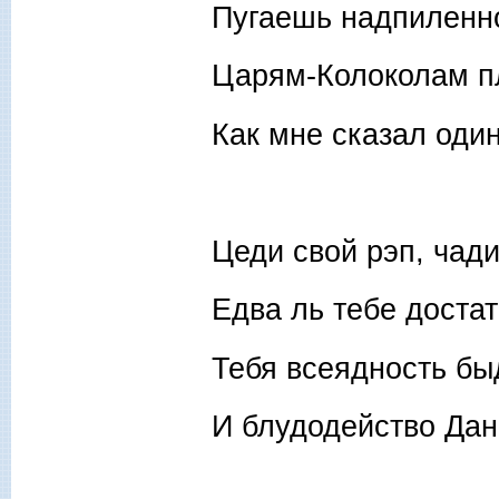
Пугаешь надпиленно
Царям-Колоколам пл
Как мне сказал один
Цеди свой рэп, чад
Едва ль тебе достат
Тебя всеядность бы
И блудодейство Дан