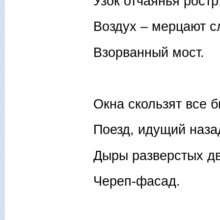
Узок отчаянья ростр
Воздух – мерцают с
Взорванный мост.
Окна скользят все 
Поезд, идущий наза
Дыры разверстых д
Череп-фасад.