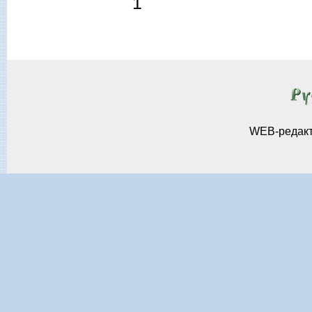
1
WEB-редак