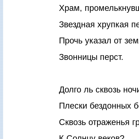
Храм, промелькнув
Звездная хрупкая п
Прочь указал от зе
Звонницы перст.
Долго ль сквозь ноч
Плески бездонных б
Сквозь отраженья г
К Солнцу веков?