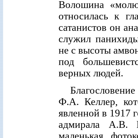
Волошина «молю
относилась к гл
сатанистов он ан
служил панихиды
не с высоты амво
под большевист
верных людей.
Благословение
Ф.А. Келлер, ко
явленной в 1917 
адмирала А.В. 
маленькая фото