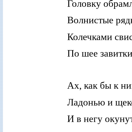
Головку обрам
Волнистые ряд
Колечками сви
По шее завитки
Ах, как бы к н
Ладонью и щек
И в негу окуну