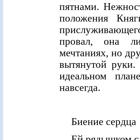
пятнами. Нежност
положения Княг
прислуживающе
провал, она л
мечтаниях, но дру
вытянутой руки.
идеальном план
навсегда.
Биение сердца
Ей рядышком 