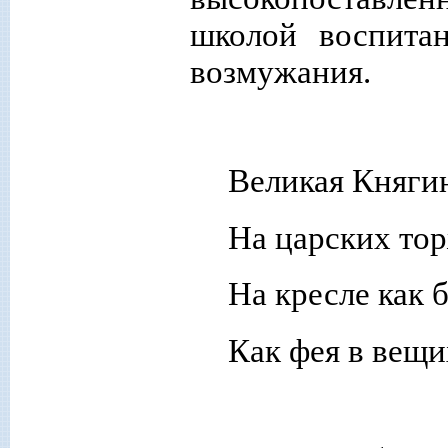
школой воспита
возмужания.
Великая Княги
На царских тор
На кресле как 
Как фея в вещи