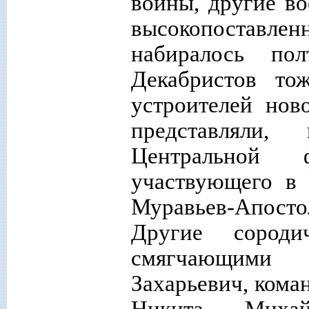
войны, другие во
высокопоставл
набиралось по
Декабристов то
устроителей нов
представляли
Центральной 
участвующего в 
Муравьев-Апост
Другие сород
смягчающими 
Захарьевич, кома
Никита Михай