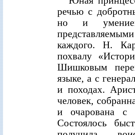
Юная принцесс
речью с добротн
но и умение
представляемы
каждого. Н. Ка
похвалу «Истори
Шишковым перек
языке, а с генер
и походах. Арис
человек, собранн
и очарована с 
Состоялось быс
получила во