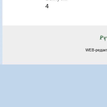
4
WEB-редак