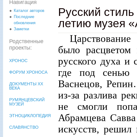
Навигация
Русский стиль
Каталог авторов
Последние
летию музея 
обновления
Заметки
Царствование
Родственные
было расцветом 
проекты:
русского духа и 
ХРОНОС
где под сенью 
ФОРУМ ХРОНОСА
Васнецов, Репин
ДОКУМЕНТЫ XX
ВЕКА
из-за разлива ре
РУМЯНЦЕВСКИЙ
не смогли попа
МУЗЕЙ
Абрамцева Савва
ЭТНОЦИКЛОПЕДИЯ
искусств, решил 
СЛАВЯНСТВО