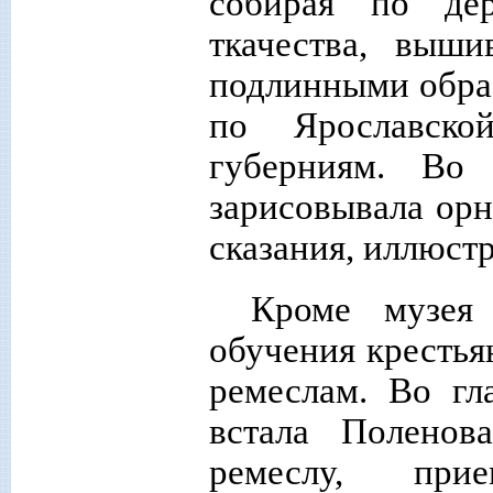
собирая по де
ткачества, выш
подлинными образ
по Ярославско
губерниям. Во
зарисовывала орн
сказания, иллюст
Кроме музея
обучения крестья
ремеслам. Во гл
встала Поленов
ремеслу, при