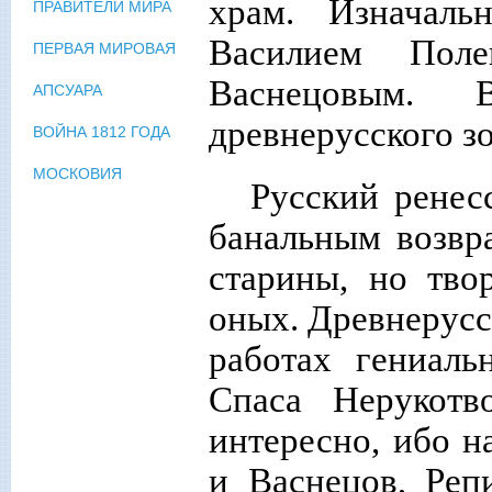
храм. Изначаль
ПРАВИТЕЛИ МИРА
Василием Пол
ПЕРВАЯ МИРОВАЯ
Васнецовым.
АПСУАРА
древнерусского зо
ВОЙНА 1812 ГОДА
МОСКОВИЯ
Русский ренес
банальным возвр
старины, но тво
оных. Древнерусс
работах гениаль
Спаса Нерукотв
интересно, ибо н
и Васнецов, Реп