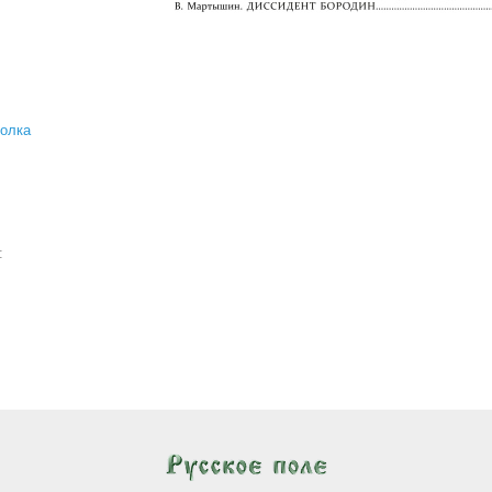
олка
а: