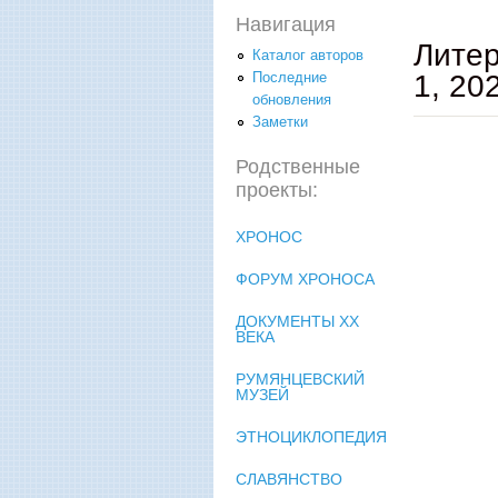
Навигация
Литер
Каталог авторов
1, 202
Последние
обновления
Заметки
Родственные
проекты:
ХРОНОС
ФОРУМ ХРОНОСА
ДОКУМЕНТЫ XX
ВЕКА
РУМЯНЦЕВСКИЙ
МУЗЕЙ
ЭТНОЦИКЛОПЕДИЯ
СЛАВЯНСТВО