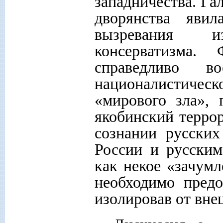
западничества. Га
дворянства яви
вызревания и
консерватизма.
справедливо во
националистич
«мирового зла»,
якобинский терро
сознании русских
России и русски
как некое «зачумл
необходимо предо
изолировав от вне