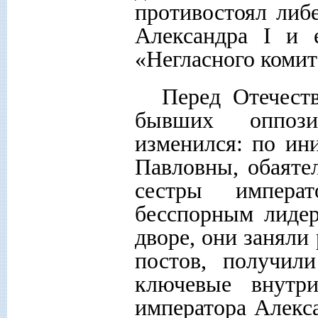
противостоял либ
Александра
I
и е
«Негласного комит
Перед Отечест
бывших оппози
изменился: по ин
Павловны, обаяте
сестры импера
бесспорным лидер
дворе, они заняли
постов, получил
ключевые внутр
императора Алекс