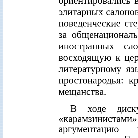
ориентировались 
элитарных салонов
поведенческие ст
за общенационал
иностранных сл
восходящую к цер
литературному яз
простонародья: кр
мещанства.
В ходе диск
«карамзиниста
аргументацию