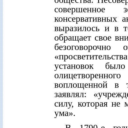
совершенное з
консервативных а
выразилось и в т
обращает свое вн
безоговорочно 
«просветительс
установок было 
олицетворенног
воплощенной в 
заявлял: «учреж
силу, которая не
ума».
В 1790-е год