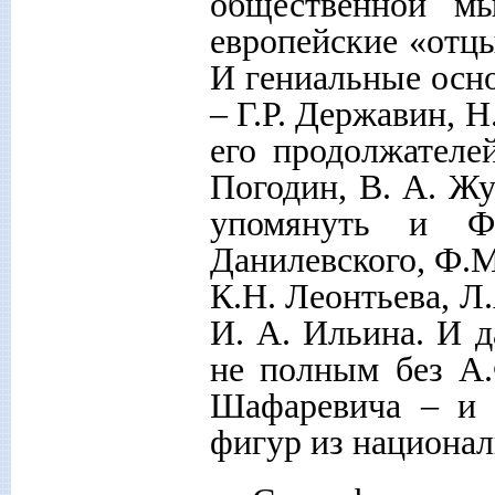
общественной м
европейские «отцы
И гениальные осн
– Г.Р. Державин, 
его продолжателе
Погодин, В. А. Ж
упомянуть и Ф.
Данилевского, Ф.М
К.Н. Леонтьева, Л
И. А. Ильина. И 
не полным без А.
Шафаревича – и 
фигур из национал