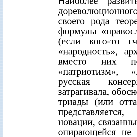
Наиболее развит
дореволюционног
своего рода теор
формулы «правосл
(если кого-то с
«народность», а
вместо них под
«патриотизм», «
русская консе
затрагивала, обос
триады (или отта
представляется
новации, связанны
опирающейся не 