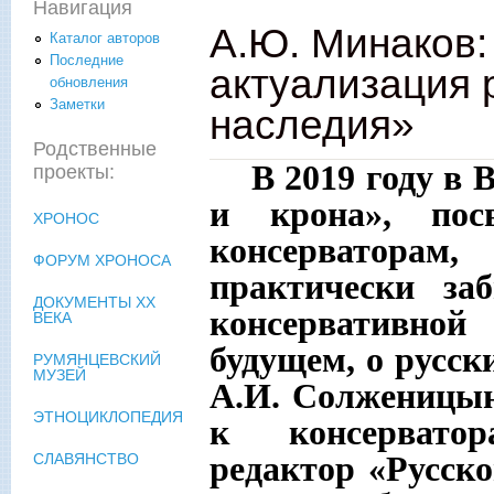
Навигация
А.Ю. Минаков:
Каталог авторов
Последние
актуализация 
обновления
Заметки
наследия»
Родственные
В 2019 году в
проекты:
и крона», пос
ХРОНОС
консерваторам
ФОРУМ ХРОНОСА
практически за
ДОКУМЕНТЫ XX
консервативной
ВЕКА
будущем, о русск
РУМЯНЦЕВСКИЙ
МУЗЕЙ
А.И. Солженицын
ЭТНОЦИКЛОПЕДИЯ
к консервато
редактор «Русск
СЛАВЯНСТВО