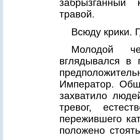
забрызганный 
травой.
Всюду крики. 
Молодой че
вглядывался в 
предположител
Император. Общ
захватило люде
тревог, естес
пережившего ка
положено стоят