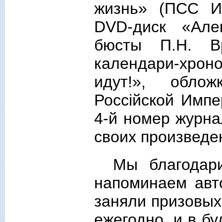
жизнь» (ПСС И
DVD-диск «Але
бюсты П.Н. Вр
календари-хр
идут!», обло
Россiйской Импе
4-й номер журна
своих произведе
Мы благодари
напоминаем авт
заняли призовых
ежегодно, и в б