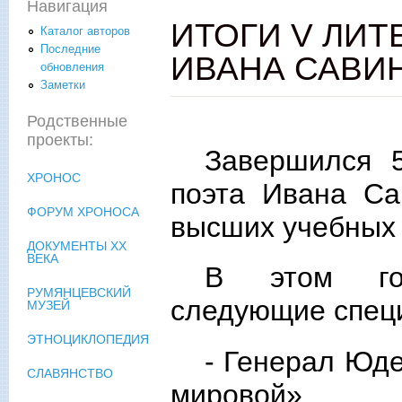
Навигация
ИТОГИ V ЛИТ
Каталог авторов
Последние
ИВАНА САВИ
обновления
Заметки
Родственные
проекты:
Завершился 5
ХРОНОС
поэта Ивана Са
ФОРУМ ХРОНОСА
высших учебных 
ДОКУМЕНТЫ XX
ВЕКА
В этом год
РУМЯНЦЕВСКИЙ
следующие спец
МУЗЕЙ
ЭТНОЦИКЛОПЕДИЯ
- Генерал Юд
СЛАВЯНСТВО
мировой»