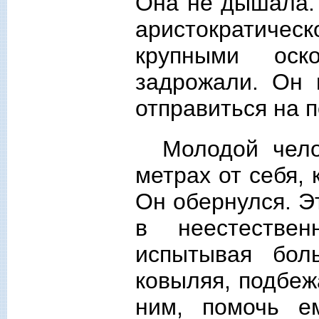
Она не дышала.
аристократич
крупными оск
задрожали. Он 
отправиться на п
Молодой чело
метрах от себя,
Он обернулся. Э
в неестестве
испытывая бол
ковыляя, подбеж
ним, помочь е