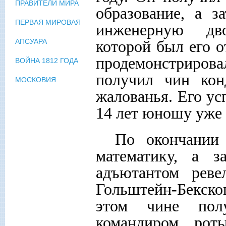
ПРАВИТЕЛИ МИРА
образование, а 
ПЕРВАЯ МИРОВАЯ
инженерную дво
которой был его 
АПСУАРА
продемонстрир
ВОЙНА 1812 ГОДА
получил чин кон
МОСКОВИЯ
жалованья. Его ус
14 лет юношу уже 
По окончании
математику, а з
адъютантом ревел
Гольштейн-Бекског
этом чине полу
командиром роты