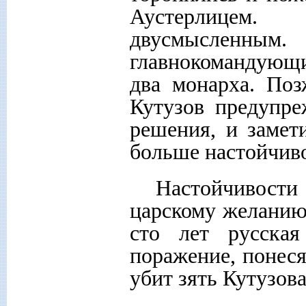
Аустерлицем
двусмысленны
главнокомандующи
два монарха. Поз
Кутузов предупре
решения, и замет
больше настойчи
Настойчивости 
царскому желанию
сто лет русская
поражение, понес
убит зять Кутузова