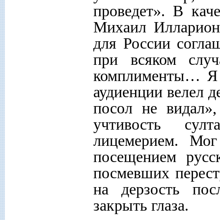
проведет». В кач
Михаил Илларион
для России соглаш
при всяком слу
комплименты… Я с
аудиенции велел д
посол не видал»,
учтивость сул
лицемерием. Мог
посещением русс
посмевших перест
на дерзость пос
закрыть глаза.