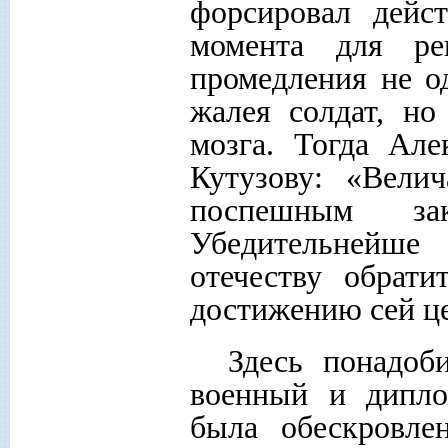
форсировал дейс
момента для реш
промедления не о
жалея солдат, но
мозга. Тогда Ал
Кутузову: «Вели
поспешным з
Убедительнейше
отечеству обрат
достижению сей це
Здесь понадоб
военный и дипло
была обескровле