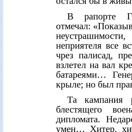
остался бы в живы
В рапорте Го
отмечал: «Показы
неустрашимости,
неприятеля все в
чрез палисад, пр
взлетел на вал кр
батареями… Гене
крыле; но был пра
Та кампания 
блестящего вое
дипломата. Неда
умен… Хитер, хи