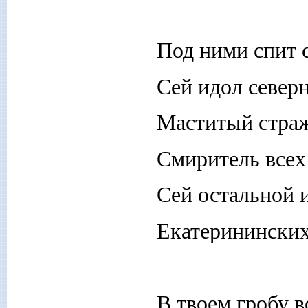
Под ними спит с
Сей идол север
Маститый страж
Смиритель всех 
Сей остальной и
Екатерининских
В твоем гробу в