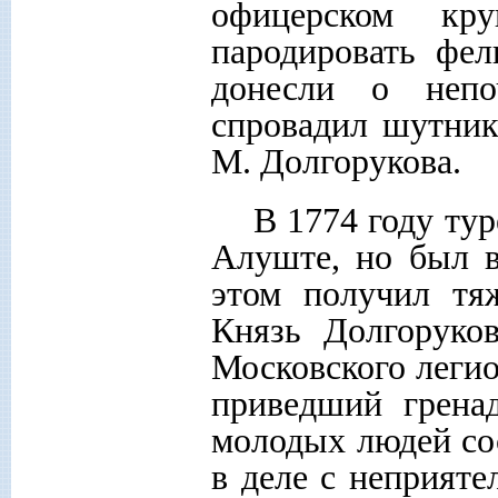
офицерском кр
пародировать фел
донесли о непо
спровадил шутни
М. Долгорукова.
В 1774 году ту
Алуште, но был в
этом получил тя
Князь Долгоруко
Московского леги
приведший грена
молодых людей сос
в деле с неприяте