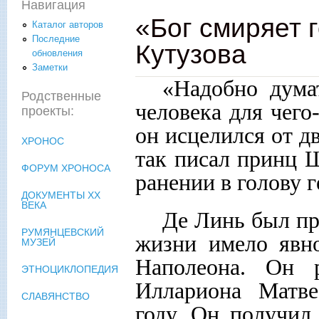
Навигация
«Бог смиряет 
Каталог авторов
Последние
Кутузова
обновления
Заметки
«Надобно дума
Родственные
человека для чего
проекты:
он исцелился от дв
ХРОНОС
так писал принц 
ФОРУМ ХРОНОСА
ранении в голову г
ДОКУМЕНТЫ XX
ВЕКА
Де Линь был пр
РУМЯНЦЕВСКИЙ
жизни имело явн
МУЗЕЙ
Наполеона. Он р
ЭТНОЦИКЛОПЕДИЯ
Иллариона Матве
СЛАВЯНСТВО
году. Он получил