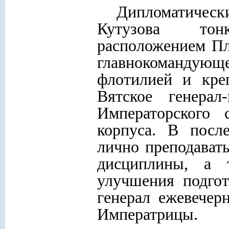
Дипломатическ
Кутузова тон
расположением Пл
главнокомандующ
флотилией и кре
Вятское генерал
Императорского 
корпуса. В посл
лично преподават
дисциплины, а 
улучшения подго
генерал ежевечер
Императрицы.