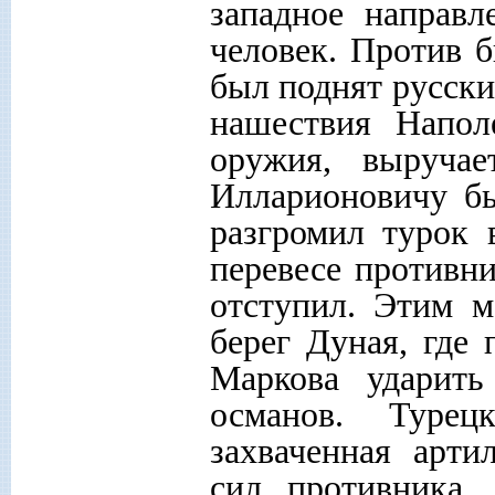
западное направ
человек. Против б
был поднят русск
нашествия Напол
оружия, выруча
Илларионовичу бы
разгромил турок
перевесе противни
отступил. Этим м
берег Дуная, где 
Маркова ударить
османов. Туре
захваченная арти
сил противника,