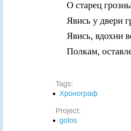
О старец грозн
Явись у двери г
Явись, вдохни в
Полкам, оставл
Tags:
Хронограф
Project:
golos