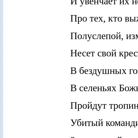
И увенчает их 
Про тех, кто вы
Полуслепой, из
Несет свой крес
В бездушных го
В селеньях Божь
Пройдут тропин
Убитый команди