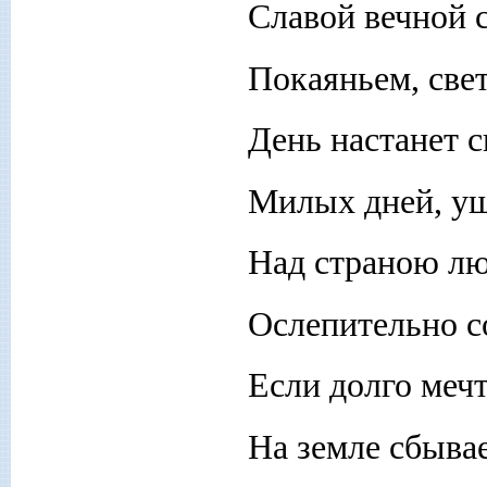
Славой вечной с
Покаяньем, свет
День настанет с
Милых дней, уш
Над страною л
Ослепительно со
Если долго мечт
На земле сбывае