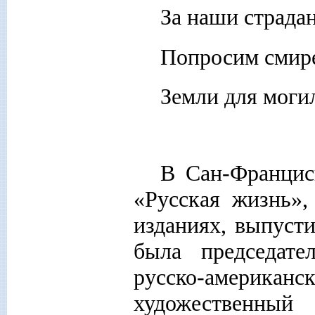
За наши страдань
Попросим смире
Земли для моги
В Сан-Францис
«Русская жизнь»,
изданиях, выпусти
была председате
русско-американс
художестве