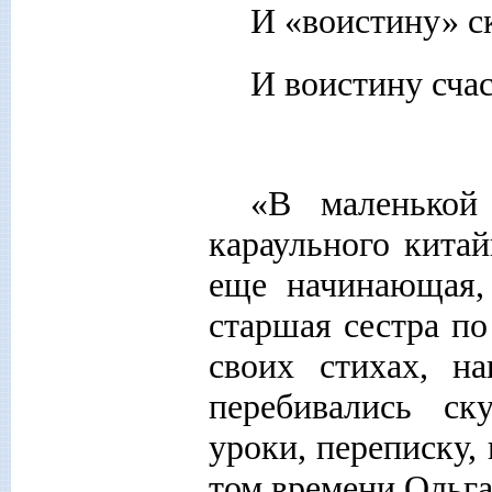
И «воистину» с
И воистину счас
«В маленькой 
караульного китай
еще начинающая,
старшая сестра по
своих стихах, н
перебивались ск
уроки, переписку, 
том времени Ольга