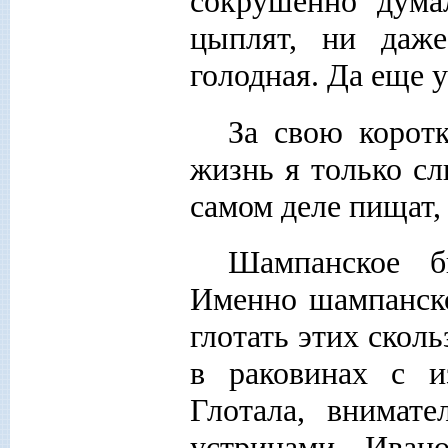
сокрушенно думал
цыплят, ни даже
голодная. Да еще у
За свою корот
жизнь я только сл
самом деле пищат, 
Шампанское б
Именно шампанско
глотать этих скол
в раковинах с 
Глотала, внимате
устрицами Ивано