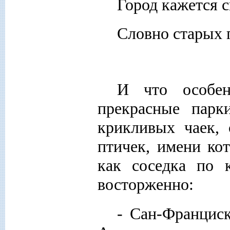
Город кажется с
Словно старых 
И что особен
прекрасные парк
крикливых чаек,
птичек, имени ко
как соседка по к
восторженно:
- Сан-Францис