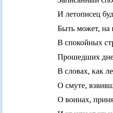
И летописец бу
Быть может, на
В спокойных стр
Прошедших дней
В словах, как л
О смуте, взвивш
О воинах, прин