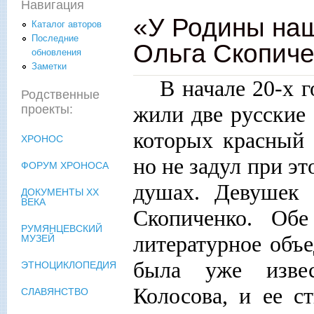
Навигация
«У Родины на
Каталог авторов
Последние
Ольга Скопиче
обновления
Заметки
В начале 20-х 
Родственные
жили две русские 
проекты:
которых красный 
ХРОНОС
но не задул при э
ФОРУМ ХРОНОСА
душах. Девушек 
ДОКУМЕНТЫ XX
ВЕКА
Скопиченко. Об
РУМЯНЦЕВСКИЙ
литературное объ
МУЗЕЙ
была уже изве
ЭТНОЦИКЛОПЕДИЯ
Колосова, и ее с
СЛАВЯНСТВО