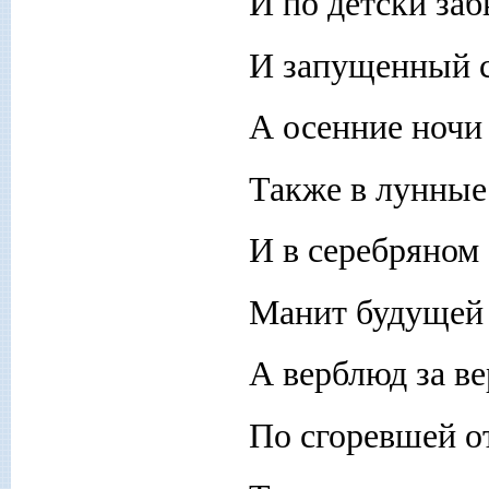
И по детски заб
И запущенный с
А осенние ночи
Также в лунные
И в серебряном
Манит будущей 
А верблюд за в
По сгоревшей от