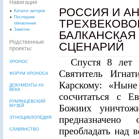
Навигация
РОССИЯ И АН
Каталог авторов
Последние
ТРЕХВЕКОВОГ
обновления
Заметки
БАЛКАНСКАЯ
Родственные
СЦЕНАРИЙ
проекты:
Спустя 8 лет 
ХРОНОС
Святитель Игнат
ФОРУМ ХРОНОСА
Карскому: «Ныне
ДОКУМЕНТЫ XX
ВЕКА
сосчитаться с Е
РУМЯНЦЕВСКИЙ
Божиих уничтож
МУЗЕЙ
предназначено
ЭТНОЦИКЛОПЕДИЯ
преобладать над в
СЛАВЯНСТВО