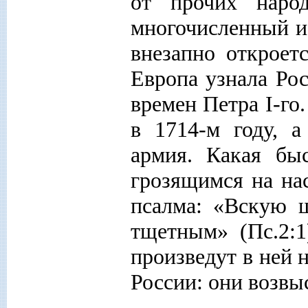
от прочих наро
многочисленный и
внезапно откроет
Европа узнала Ро
времен Петра I-го
в 1714-м году, а
армия. Какая бы
грозящимся на нас
псалма: «Вскую ш
тщетным» (Пс.2:1
произведут в ней 
России: они возвыс