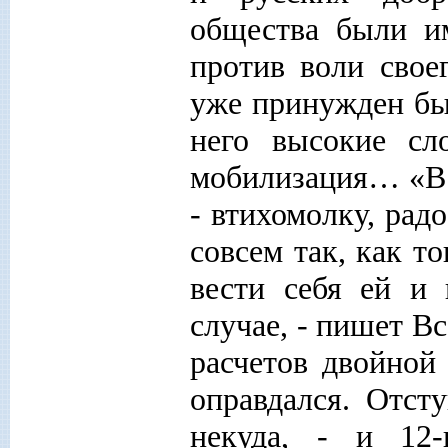
общества были им
против воли свое
уже принужден бы
него высокие сл
мобилизация… «В Б
- втихомолку, рад
совсем так, как т
вести себя ей и
случае, - пишет В
расчетов двойной
оправдался. Отст
некуда, - и 12