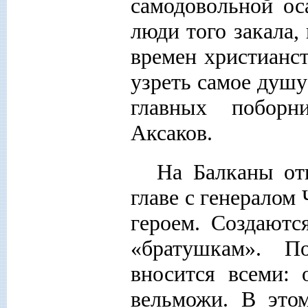
самодовольной ос
люди того закала,
времен христианст
узреть самое душу
главных поборн
Аксаков.
На Балканы от
главе с генералом
героем. Создают
«братушкам». П
вносится всеми: 
вельможи. В это