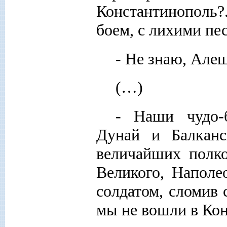
Константинополь?
боем, с лихими пе
- Не знаю, Алеш
(…)
- Наши чудо-б
Дунай и Балканс
величайших полко
Великого, Наполе
солдатом, сломив 
мы не вошли в Кон