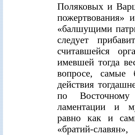
Поляковых и Варш
пожертвования» и
«балшущими патри
следует прибави
считавшейся орг
имевшей тогда ве
вопросе, самые
действия тогдашн
по Восточному 
ламентации и му
равно как и сам
«братий-славян