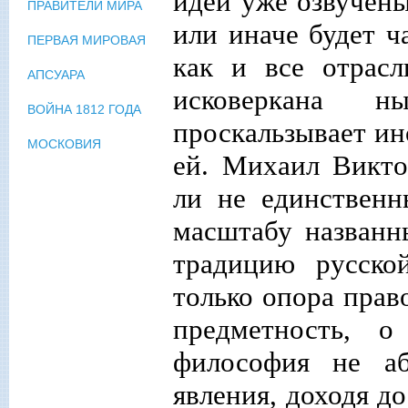
идеи уже озвучены
ПРАВИТЕЛИ МИРА
или иначе будет ч
ПЕРВАЯ МИРОВАЯ
как и все отрас
АПСУАРА
исковеркана н
ВОЙНА 1812 ГОДА
проскальзывает ин
МОСКОВИЯ
ей. Михаил Викто
ли не единствен
масштабу назван
традицию русско
только опора прав
предметность, о
философия не аб
явления, доходя д