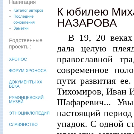
Навигация
К юбилею Мих
Каталог авторов
Последние
НАЗАРОВА
обновления
Заметки
В 19, 20 века
Родственные
дала целую плея
проекты:
православной тр
ХРОНОС
современное поло
ФОРУМ ХРОНОСА
пути развития ее
ДОКУМЕНТЫ XX
ВЕКА
Тихомиров, Иван И
РУМЯНЦЕВСКИЙ
Шафаревич... Увы
МУЗЕЙ
настоящий период
ЭТНОЦИКЛОПЕДИЯ
упадок. С одной ст
СЛАВЯНСТВО