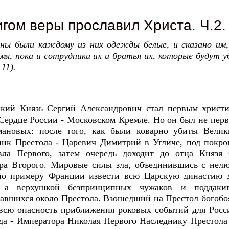
гом веры прославил Христа. Ч.2.
ны были каждому из них одежды белые, и сказано им,
мя, пока и сотрудники их и братья их, которые будут у
 11).
кий Князь Сергий Александрович стал первым христ
 Сердце России - Московском Кремле. Но он был не пе
ановых: после того, как были коварно убиты Вели
ник Престола - Царевич Димитрий в Угличе, под покро
ла Первого, затем очередь доходит до отца Князя 
ра Второго. Мировые силы зла, объединившись с нелю
о примеру Франции извести всю Царскую династию дл
, а верхушкой безпринципных чужаков и поддак
вавшихся около Престола. Взошедший на Престол богоб
всю опасность приближения роковых событий для Росси
еда - Императора Николая Первого Наследнику Престола 