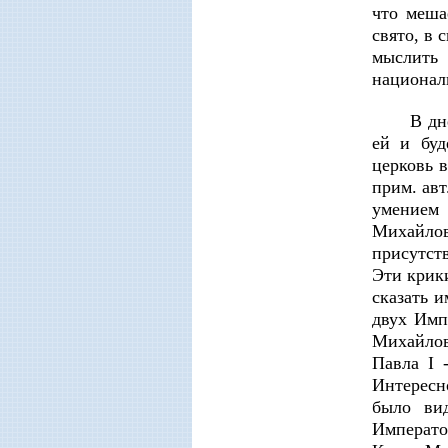
что меша
свято, в 
мыслить
национал
В дн
ей и буд
церковь 
прим. ав
умением
Михайло
присутств
Эти крики
сказать 
двух Имп
Михайло
Павла I 
Интересн
было ви
Император