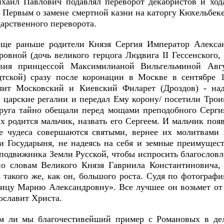
хаил Павлович подавлял переворот декабристов и ход
 Первым о замене смертной казни на каторгу Кюхельбеке
арственного переворота.
ще раньше родители Князя Сергия Император Алекса
ровной (дочь великого герцога Людвига II Гессенского
авия принцессой Максимилианой Вильгельминой Авг
тской) сразу после коронации в Москве в сентябре 1
ит Московский и Киевский Филарет (Дроздов) - над
 царские регалии и передал Ему корону/ посетили Трои
друга тайно обещали перед мощами преподобного Серги
х родится мальчик, назвать его Сергеем. И мальчик поя
е чудеса совершаются святыми, вернее их молитвами к
 и Государыня, не надеясь на себя и земные преимущест
 подвижника Земли Русской, чтобы испросить благословл
по словам Великого Князя Гавриила Константиновича,
л такого же, как он, большого роста. Судя по фотограф
ицу Марию Александровну». Все лучшее он возьмет от
ославит Христа.
м ли мы благочестивейший пример с Романовых в дел