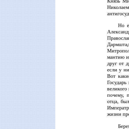
Князь Ми
Николаем
антигосуд
Но е
Александ
Правосл
Дармштад
Митропол
мантию и
друг от 
если у ни
Вот каки
Государь
великого
почему, 
отца, бы
Императр
жизни пр
Бере