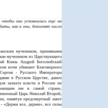
 чтобы они успокоились еще на
биты, как и они, дополнят число
ианским мучеником, принявшим
рвым мучеником из Царствующего
кий Князь Андрей Боголюбский
вом ночи убивают Благоверного
Сергия - Русского Императора
дями в Русском Царстве, давно
я захвата власти в России не
ивающим им в самой стране,
оязненный Царь Николай Второй,
и, памятуя предсмертный завет
- «Держи все, держи», все силы