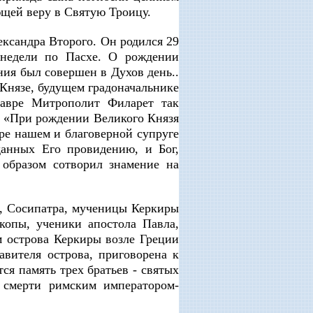
ющей веру в Святую Троицу.
ксандра Второго. Он родился 29
 недели по Пасхе. О рождении
ия был совершен в Духов день..
Князе, будущем градоначальнике
Лавре Митрополит Филарет так
: «При рождении Великого Князя
ре нашем и благоверной супруге
данных Его провидению, и Бог,
образом сотворил знамение на
а, Сосипатра, мученицы Керкиры
копы, ученики апостола Павла,
 острова Керкиры возле Греции
авителя острова, приговорена к
ся память трех братьев - святых
 смерти римским императором-