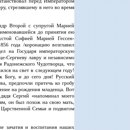
атайствовал перед Императором
ру, стрелявшему в него во время
ндр Второй с супругой Марией
, именовавшейся до принятия ею
устой Софией Марией Гессен-
856 года /коронацию возглавил
ел на Государя императорскую
це-Сергиеву лавру и независимо
я Радонежского Чудотворца, что
вился на свет в следующем году!
 Богу, и до сего дня! Русский
ва, предпочли притечь ко гробу
ение на рождения младенца. Вот
 дядя Сергий «напоминал моего
иям, он был похож на свою мать,
 Царственной Семьи и подвигом
е зачатия и воспитания наших