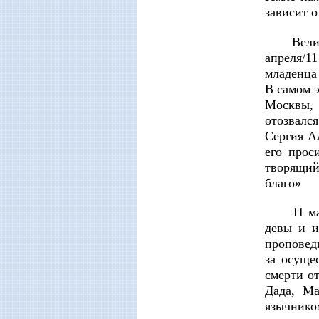
зависит 
Вели
апреля/1
младенца
В самом 
Москвы, 
отозвалс
Сергия А
его прос
творящий
благо»
11 м
девы и и
проповед
за осуще
смерти от
Дада, Ма
язычнико