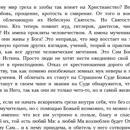
му мир греха и злобы так воюет на Христианство? Ве
бовь, прощение, кротость и смирение. От того и вою
я обличающую их Небесную Святость. Но Святость
атно. Кто теперь помнит иуд, гитлеров, дантесов, чи
? Их имена прокляты человечеством. А имена мученико
- они живы у Бога! Это неправда, что мир восстает на
нную против других взглядов, учений, теорий и практик
я, как все другие человеческие мечтания. Это Сам Бог
 Истина. Просто люди не хотят нести ежедневно свой 
ют в преисподнюю. Отказ от крестоношения дорого обх
ству, так как помимо неизбежных земных мук неверы и
учения. И обличать их станут на Страшном Суде Божье
станут в своем чине и звании на Суде обнаружится, ч
 за Него, так как они не только чего-то, но и самой жи
, если не начать искоренять грехи внутри себя, что без 
 мучительно, но с помощью Божьей возможно, то можно 
 именно: что все им устроено к пользе, благу и сп
й их, той есть любяй Мя: а любяй Мя возлюблен будет О
у Сам... и к нему приидема, и обитель у него сотворим