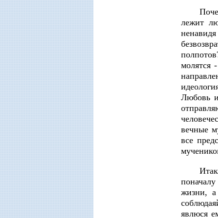
Поче
лежит лю
ненавид
безвозвр
полпотов
молятся 
направле
идеологи
Любовь и
отправля
человече
вечные м
все пред
мучеников
Итак
поначалу
жизни, а
соблюдая
явлюся ем