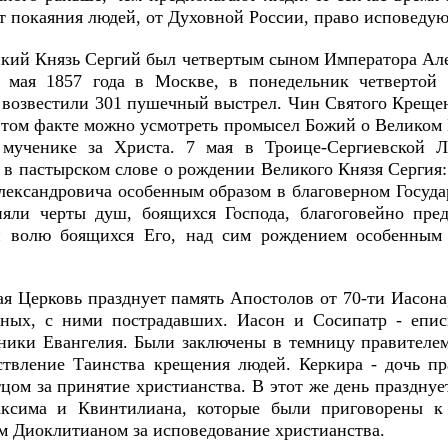
от покаяния людей, от Духовной России, право исповеду
кий Князь Сергий был четвертым сыном Императора Але
1 мая 1857 года в Москве, в понедельник четвертой
 возвестили 301 пушечный выстрел. Чин Святого Крещен
этом факте можно усмотреть промысел Божий о Великом 
мученике за Христа. 7 мая в Троице-Сергиевской 
я в пастырском слове о рождении Великого Князя Сергия
лександровича особенным образом в благоверном Госуда
ияли черты душ, боящихся Господа, благоговейно пре
 волю боящихся Его, над сим рождением особенным 
ая Церковь празднует память Апостолов от 70-ти Иасон
ных, с ними пострадавших. Иасон и Сосипатр - епис
ники Евангелия. Были заключены в темницу правителем
ствление Таинства крещения людей. Керкира - дочь пр
цом за принятие христианства. В этот же день празднует
ксима и Квинтилиана, которые были приговорены к
м Диоклитианом за исповедование христианства.