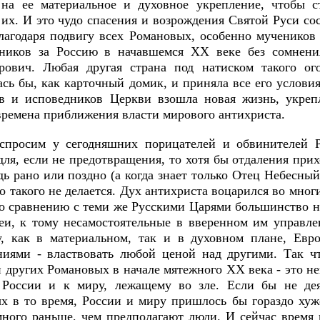
на ее материальное и духовное укрепление, чтобы с
 их. И это чудо спасения и возрождения Святой Руси со
лагодаря подвигу всех Романовых, особенно мучеников 
ников за Россию в начавшемся ХХ веке без сомнени
рович. Любая другая страна под натиском такого ог
сь бы, как карточный домик, и приняла все его условия
в и исповедников Церкви взошла новая жизнь, укреп
времена приближения власти мирового антихриста.
просим у сегодняшних порицателей и обвинителей 
для, если не предотвращения, то хотя бы отдаления прих
ь рано или поздно (а когда знает только Отец Небесный
о такого не делается. Дух антихриста воцарился во мног
По сравнению с теми же Русскими Царями большинство н
еи, к тому несамостоятельные в вверенном им управлен
у, как в материальном, так и в духовном плане, Евро
ниями - властвовать любой ценой над другими. Так чт
и других Романовых в начале мятежного ХХ века - это н
России и к миру, лежащему во зле. Если бы не де
х в то время, России и миру пришлось бы гораздо хуж
много раньше, чем предполагают люди. И сейчас время