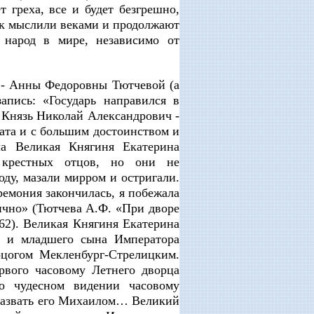
т греха, все и будет безгрешно,
Так мыслили веками и продолжают
народ в мире, независимо от
- Анны Федоровны Тютчевой (а
апись: «Государь направился в
 Князь Николай Александрович -
рата и с большим достоинством и
а Великая Княгиня Екатерина
крестных отцов, но они не
оду, мазали мирром и остригали.
ремония закончилась, я побежала
лично» (Тютчева А.Ф. «При дворе
62). Великая Княгиня Екатерина
 и младшего сына Императора
рцогом Мекленбург-Стрелицким.
рвого часовому Летнего дворца
 чудесном видении часовому
, назвать его Михаилом… Великий