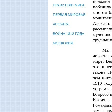
положил 
ПРАВИТЕЛИ МИРА
победила
многом б
ПЕРВАЯ МИРОВАЯ
молитвен
Александ
АПСУАРА
рассыпала
ВОЙНА 1812 ГОДА
мученико
трудные 
МОСКОВИЯ
Мы с
делается 
мире? Вед
что ничег
закона. 
чем пигм
1913 год
устремле
Второго 
Божия к 
Романовы
земле на