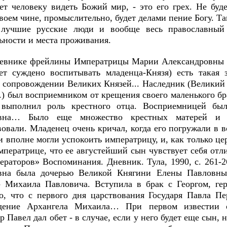
ет человеку видеть Божий мир, - это его грех. Не буде
своем чине, промыслительно, будет делами пение Богу. 
 лучшие русские люди и вообще весь православный 
ьности и места проживания.
евнике фрейлины Императрицы Марии Александровны 
ет суждено воспитывать младенца-Князя) есть такая з
в сопровождении Великих Князей... Наследник (Великий
т.) был восприемником от крещения своего маленького б
 выполнил роль крестного отца. Восприемницей был
вна… Было еще множество крестных матерей и 
овали. Младенец очень кричал, когда его погружали в в
 вполне могли успокоить императрицу, и, как только це
императрице, что ее августейший сын чувствует себя от
ераторов» Воспоминания. Дневник. Тула, 1990, с. 261-2
вна была дочерью Великой Княгини Елены Павловны
- Михаила Павловича. Вступила в брак с Георгом, ге
о, что с первого дня царствования Государя Павла Пе
дение Архангела Михаила… При первом известии о
 Павел дал обет - в случае, если у него будет еще сын