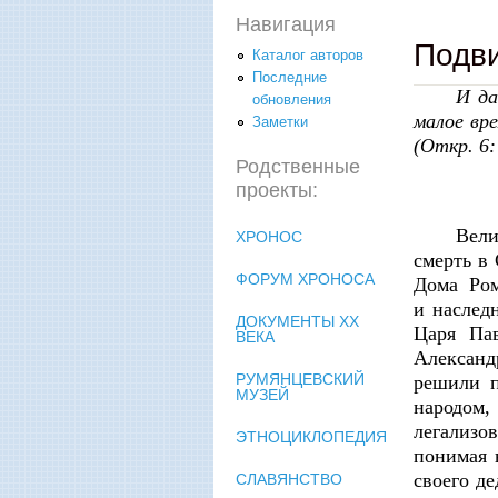
Навигация
Подви
Каталог авторов
Последние
И да
обновления
малое вре
Заметки
(Откр. 6:
Родственные
проекты:
Вели
ХРОНОС
смерть в
ФОРУМ ХРОНОСА
Дома Ром
и наслед
ДОКУМЕНТЫ XX
Царя Пав
ВЕКА
Александ
РУМЯНЦЕВСКИЙ
решили п
МУЗЕЙ
народом
легализо
ЭТНОЦИКЛОПЕДИЯ
понимая 
своего д
СЛАВЯНСТВО