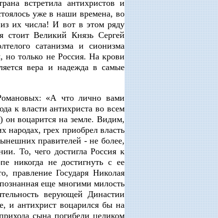
трана встретила антихристов и
стоялось уже в наши времена, во
из их числа! И вот в этом ряду
я стоит Великий Князь Сергей
олтелого сатанизма и сионизма
, но только не Россия. На крови
ляется вера и надежда в самые
Романовых: «А что лично вами
ода к власти антихриста во всем
) он воцарится на земле. Видим,
их народах, грех приобрел власть
ынешних правителей - не более,
ии. То, чего достигла Россия к
пе никогда не достигнуть с ее
о, правление Государя Николая
епознанная еще многими милость
ятельность верующей Династии
е, и антихрист воцарился бы на
 прихода сына погибели целиком