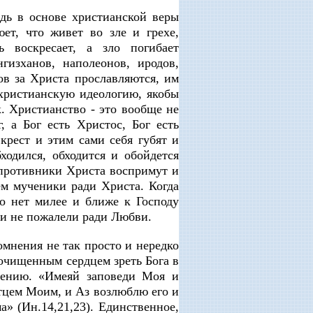
дь в основе христианской веры
ет, что живет во зле и грехе,
 воскресает, а зло погибает
нгизханов, наполеонов, иродов,
в за Христа прославляются, им
 христианскую идеологию, якобы
. Христианство - это вообще не
, а Бог есть Христос, Бог есть
крест и этим сами себя губят и
одился, обходится и обойдется
 противники Христа воспримут и
м мученики ради Христа. Когда
то нет милее и ближе к Господу
зни не пожалели ради Любви.
сомнения не так просто и нередко
очищенным сердцем зреть Бога в
асению. «Имеяй заповеди Моя и
тцем Моим, и Аз возлюблю его и
а» (Ин.14,21,23). Единственное,