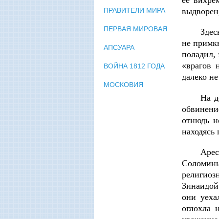
выдворен,
ПРАВИТЕЛИ МИРА
ПЕРВАЯ МИРОВАЯ
Здес
не примк
АПСУАРА
поладил, 
«врагов 
ВОЙНА 1812 ГОДА
далеко не
МОСКОВИЯ
На д
обвинени
отнюдь н
находясь 
Арес
Соломины
религиоз
Зинаидой
они уеха
оглохла 