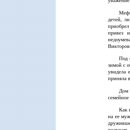
уважени
Мефо
детей, л
приобрел
привез 
недоуме
Викторов
Под 
зимой с 
увидела 
приняла в
Дом
семейное 
Как 
на ее му
друживше
получать