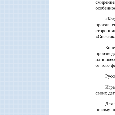
смирение
особенно
«Ког
против е
сторонни
«Спектак
Коне
произвед
их в пьес
от того ф
Русс
Игра
своих дет
Для 
никому не