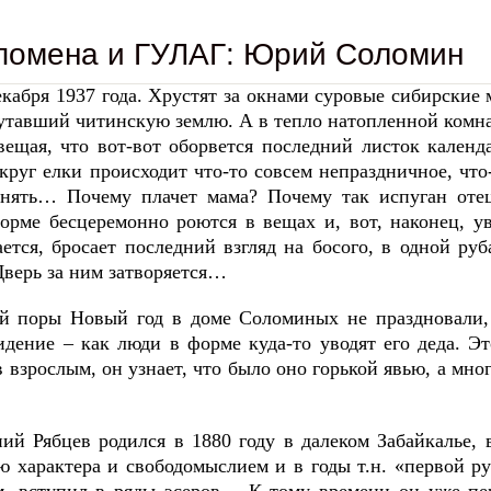
помена и ГУЛАГ: Юрий Соломин
екабря 1937 года. Хрустят за окнами суровые сибирские м
утавший читинскую землю. А в тепло натопленной комнат
звещая, что вот-вот оборвется последний листок календ
округ елки происходит что-то совсем непраздничное, чт
нять… Почему плачет мама? Почему так испуган отец
орме бесцеремонно роются в вещах и, вот, наконец, ув
ается, бросает последний взгляд на босого, в одной 
верь за ним затворяется…
й поры Новый год в доме Соломиных не праздновали,
идение – как люди в форме куда-то уводят его деда. Эт
 взрослым, он узнает, что было оно горькой явью, а мно
ий Рябцев родился в 1880 году в далеком Забайкалье, 
ю характера и свободомыслием и в годы т.н. «первой р
м, вступил в ряды эсеров… К тому времени он уже пер