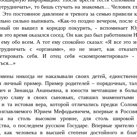
сотрудничать», то бишь стучать на знакомых… Человек г
г. Это постоянное давление и тревога за семью привели
ольно сильно выпивать. «Как-то поздно вечером, после 
нный он вышел в коридор покурить, - вспоминает 
в это время оказался сосед. Он как раз был работником 
 ему обо всем. А тот ему спокойно сказал: «Я все это з
трудничать с «органами», но не знает, как отказат
етировать себя. И отец себя «скомпрометировал» 
ься...»
мины никогда не наказывали своих детей, единствен
л личный пример. Пример родителей – порядочных, т
ич и Зинаида Ананьевна, в юности мечтавшие в боль
ную славу в своих сыновьях, ставших знаменитыми 
ь и та истовая вера, которой отличались предки Соло
возглавляемого Юрием Мефодьевичем, впервые в Росси
ала на столь высоком уровне, для столь широкой
ства, о последнем русском Государе. Впервые зрителю 
, как человека в высшей степени достойного и благ