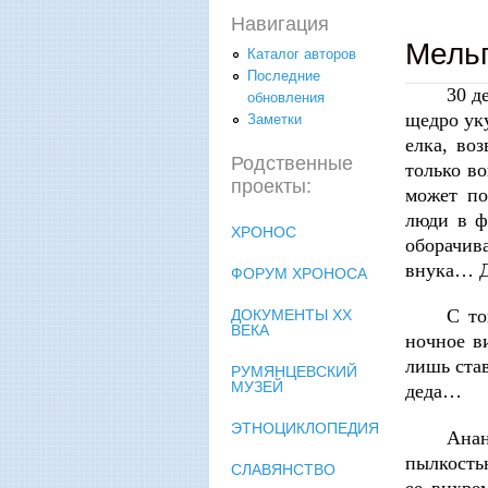
Навигация
Мель
Каталог авторов
Последние
30 д
обновления
щедро ук
Заметки
елка, во
Родственные
только в
проекты:
может по
люди в ф
ХРОНОС
оборачив
внука… Д
ФОРУМ ХРОНОСА
С то
ДОКУМЕНТЫ XX
ВЕКА
ночное в
лишь став
РУМЯНЦЕВСКИЙ
МУЗЕЙ
деда…
ЭТНОЦИКЛОПЕДИЯ
Анан
пылкость
СЛАВЯНСТВО
ее вихре