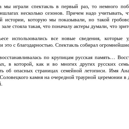
а мы играли спектакль в первый раз, то немного поб
ншлагах несколько сезонов. Причем надо учитывать, ч
й истории, которую мы показывали, но такой гробов
зале стояла такая, что поначалу актеры думали, что зрит
есе использовались все новые сведения, которые уд
и это с благодарностью. Спектакль собирал огромнейшие
восстанавливалась по крупицам русская память… Восст
х, в которой, как и во многих других русских семь
ть об опасных страницах семейной летописи. Имя Ана
 Соловецкого камня на очередной траурной церемонии в 
й.