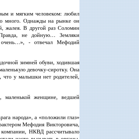
рым и мягким человеком: любил
ло много. Однажды на рынке он
й, жалея. В другой раз Соломин
 Правда, не дойную… Земляки
 очень…», - отвечал Мефодий
ядочной зимней обуви, ходившая
маленькую девочку-сиротку. Она
в, что у малышки нет родителей,
, маленькой женщине, ведшей
рага народа», а «положили глаз»
арактером Мефодия Викторовича,
й компании, НКВД рассчитывало
тали часто вызывать в органы,