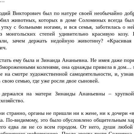
е…
дий Викторович был по натуре своей необычайно доб
юбил животных, которых в доме Соломиных всегда бы
 утку с больными ногами, и вся семья, заботилась о не
из монгольских степей удивительно красивую козу.
вали, зачем держать недойную животину? «Красивая
ич.
стать ему была и Зинаида Ананьевна. Не имея даже пор
обмороженными коленями, она однажды привела в дом… 
ее на смотре художественной самодеятельности, и, узна
 свою семью, где уже росли двое сыновей.
 держался на матери Зинаиды Ананьевны – хрупкой
хозяйство.
ни странно, органы не пришли ни к жене, ни к дочери «в
жа. По-видимому, это было обусловлено общительным х
го едва ли не со всем городом. От него, души любо
 обширную информацию. После ареста тестя Соломина с