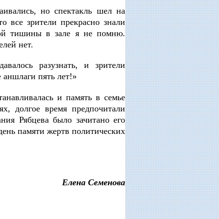
аивались, но спектакль шел на
то все зрители прекрасно знали
ой тишины в зале я не помню.
елей нет.
авалось разузнать, и зрители
 аншлаги пять лет!»
анавливалась и память в семье
ях, долгое время предпочитали
ния Рябцева было зачитано его
день памяти жертв политических
Елена Семенова