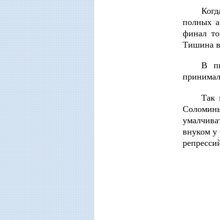
Когд
полных а
финал то
Тишина в 
В пь
принимал
Так 
Соломины
умалчива
внуком у
репресси