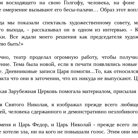
м восходящего на свою Голгофу, человека, на фоне 
е омерзение вызывают его бесы-палачи… Образ этот во
да мы показали спектакль художественному совету, м
го выхода, - рассказывал он в одном из интервью. - 
ки. Все ждали моего решения как председателя художе
лю быть!»
чно, театр проделал огромную работу, чтобы получи
ение. Тема была новой, если в печати появлялись новые
е. Дневниковые записи Царя помогли...То, как относился
акта что они в заточении, что их никуда не выпускают. 
кая Зарубежная Церковь помогала материалом, присыла
я Святого Николая, я изображал прежде всего любяще
ей, человека сдержанного и демонстративно незлобивого
меня и Царь Федор, и Царь Николай - прежде всего лю
 хотели зла, ни на кого не повышали голос. Этим они мн