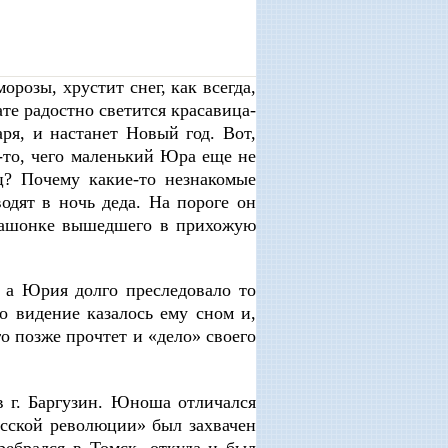
орозы, хрустит снег, как всегда,
е радостно светится красавица-
аря, и настанет Новый год. Вот,
о-то, чего маленький Юра еще не
? Почему какие-то незнакомые
одят в ночь деда. На пороге он
рубашонке вышедшего в прихожую
 а Юрия долго преследовало то
о видение казалось ему сном и,
го позже прочтет и «дело» своего
в г. Баргузин. Юноша отличался
усской революции» был захвачен
ебрался в Томск, откуда и был