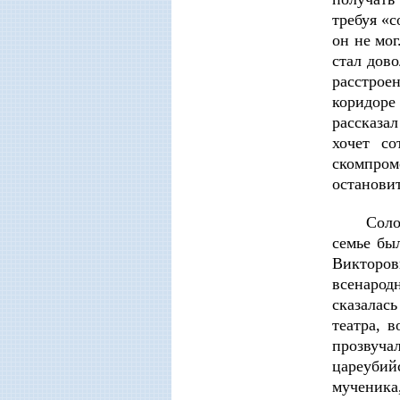
требуя «
он не мо
стал дов
расстрое
коридоре 
рассказал
хочет со
скомпром
остановит
Соло
семье бы
Викторов
всенарод
сказалас
театра, 
прозвуч
цареубий
мученика