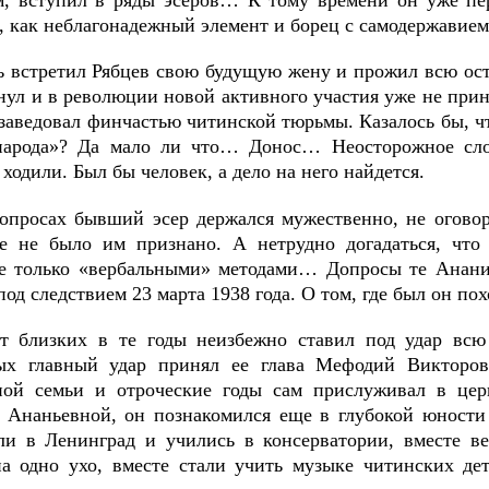
 как неблагонадежный элемент и борец с самодержавием,
ь встретил Рябцев свою будущую жену и прожил всю ос
нул и в революции новой активного участия уже не прин
заведовал финчастью читинской тюрьмы. Казалось бы, чт
народа»? Да мало ли что… Донос… Неосторожное сл
 ходили. Был бы человек, а дело на него найдется.
опросах бывший эсер держался мужественно, не оговор
е не было им признано. А нетрудно догадаться, что
е только «вербальными» методами… Допросы те Анани
под следствием 23 марта 1938 года. О том, где был он по
т близких в те годы неизбежно ставил под удар всю
х главный удар принял ее глава Мефодий Викторов
ной семьи и отроческие годы сам прислуживал в цер
 Ананьевной, он познакомился еще в глубокой юности 
ли в Ленинград и учились в консерватории, вместе ве
на одно ухо, вместе стали учить музыке читинских де