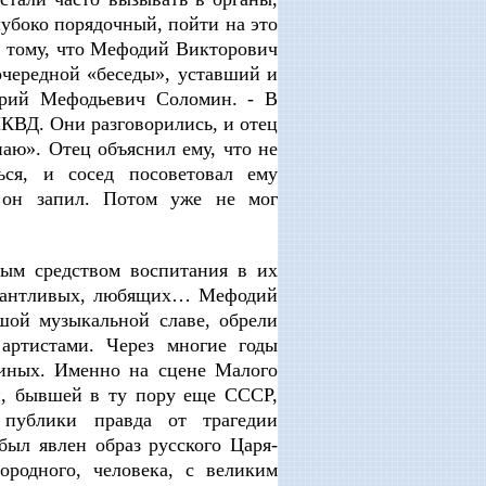
лубоко порядочный, пойти на это
 к тому, что Мефодий Викторович
очередной «беседы», уставший и
Юрий Мефодьевич Соломин. - В
НКВД. Они разговорились, и отец
наю». Отец объяснил ему, что не
ься, и сосед посоветовал ему
- он запил. Потом уже не мог
ным средством воспитания в их
алантливых, любящих… Мефодий
шой музыкальной славе, обрели
артистами. Через многие годы
миных. Именно на сцене Малого
и, бывшей в ту пору еще СССР,
 публики правда от трагедии
был явлен образ русского Царя-
ородного, человека, с великим