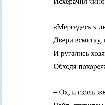
Исхерачил чино
«Мерседесы» д
Двери всмятку, 
И ругались хоз
Обходя покореж
– Ох, и сколь же