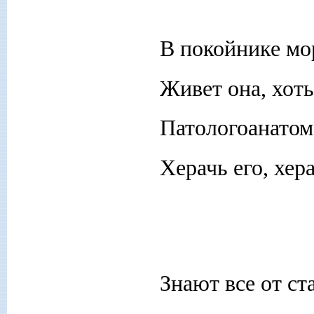
В покойнике мо
Живет она, хот
Патологоанатом
Херачь его, хер
Знают все от с