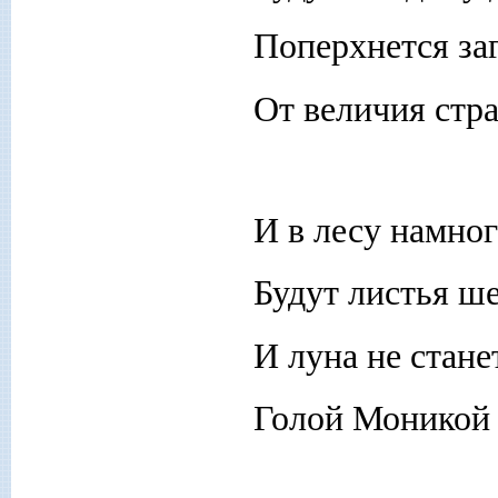
Поперхнется за
От величия стр
И в лесу намно
Будут листья ше
И луна не стан
Голой Моникой 