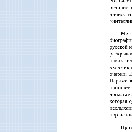
его блес
величие э
личности
«интелли
Мет
биографи
русской и
раскрыв
показате
включивш
очерки. 
Париже в
напишет 
догматам
которая 
неслыхан
пор не вв
Прим