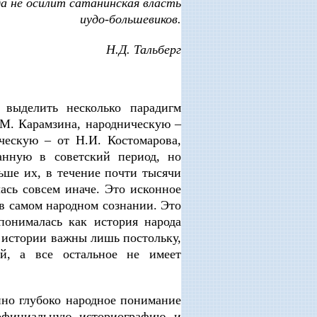
да не осилит сатанинская власть
иудо-большевиков.
Н.Д. Тальберг
выделить несколько парадигм
.М. Карамзина, народническую –
ческую – от Н.И. Костомарова,
анную в советский период, но
ьше их, в течение почти тысячи
ась совсем иначе. Это исконное
 в самом народном сознании. Это
понималась как история народа
й истории важны лишь постольку,
й, а все остальное не имеет
нно глубоко народное понимание
официальную историографию и