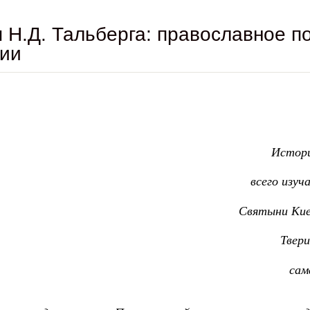
 Н.Д. Тальберга: православное п
рии
Истори
всего изуч
Святыни Киев
Твери
сам