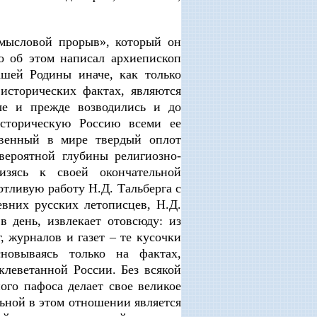
смысловой прорыв», который он
о об этом написал архиепископ
шей Родины иначе, как только
исторических фактах, являются
ые и прежде возводились и до
историческую Россию всеми ее
твенный в мире твердый оплот
вероятной глубины религиозно-
изясь к своей окончательной
отливую работу Н.Д. Тальберга с
вних русских летописцев, Н.Д.
в день, извлекает отовсюду: из
 журналов и газет – те кусочки
новываясь только на фактах,
леветанной России. Без всякой
го пафоса делает свое великое
льной в этом отношении является