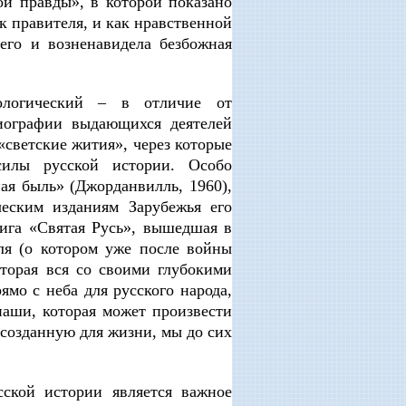
ой правды», в которой показано
ак правителя, и как нравственной
его и возненавидела безбожная
ологический – в отличие от
биографии выдающихся деятелей
«светские жития», через которые
илы русской истории. Особо
ая быль» (Джорданвилль, 1960),
еским изданиям Зарубежья его
нига «Святая Русь», вышедшая в
ля (о котором уже после войны
оторая вся со своими глубокими
мо с неба для русского народа,
наши, которая может произвести
 созданную для жизни, мы до сих
ской истории является важное