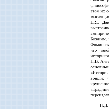
философи
этом их 
мыслящим
Н.Я. Да
выстраи
эмпириче
Божиим, 
Фомин ем
что так
историков
Н.В. Ант
основные
«История
вошли: «
крушение
«Традиц
переиздав
Н.Д.