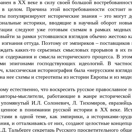
ранен в ХХ веке в силу своей большой востребованнос
 в целом. Причина этой востребованности состоит н
ты популяризируют исторические знания – это могут де
ональные историки, вводящие в научный оборот новые
тации следуют уже готовым схемам в рамках модных
выйти за рамки устоявшихся взглядов обычно жестоко ка
о изгнания оттуда. Поэтому от эмпириков – поставщиков
 ждать каких-то серьезных смысловых прорывов в их п
и содержания и смысла исторического процесса. В это
ми эпигонами господствующих идеологий. В частнос
ч, классическая историография была «нерусским взгляд
 на нее схемы и стереотипы из истории Европы и из мод
ому естественно, что воскресить русское православное 
 авторы-мыслители, работающие в жанре исторической 
, упомянутый И.Л. Солоневич, Л. Тихомиров, евразийц
 ценное в понимании русской истории в ХХ веке. Ис
стами в одной теме, как эмпирики, а историками-эру
ния, и отталкиваясь от них, создают целостные концепци
.Д. Тальберге секретарь Русского просветительного обще