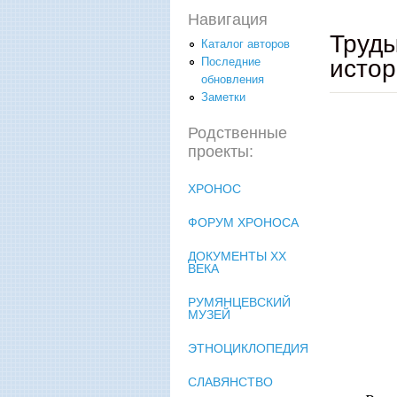
Навигация
Труды
Каталог авторов
исто
Последние
обновления
Заметки
Родственные
проекты:
ХРОНОС
ФОРУМ ХРОНОСА
ДОКУМЕНТЫ XX
ВЕКА
РУМЯНЦЕВСКИЙ
МУЗЕЙ
ЭТНОЦИКЛОПЕДИЯ
СЛАВЯНСТВО