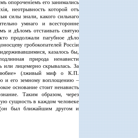
ымъ опороченіемъ его занимались
хія, неотрывность которой отъ
ыя силы знали, какого сильнаго
тельно умнаго и всесторонне
омъ и дѣломъ отстаивать святую
 кто продолжали пагубное дѣло
оносцеву гробокопателей Россіи
идерживавшимися, казалось бы,
подлинная природа ненависти
ь или лицемерно скрывалась. За
олюбие» (лживый миф о К.П.
ию и его земному воплощению –
окое основание стоит ненависть
знание. Таким образом, через
ную сущность в каждом человеке
 (он был ближайшим другом и