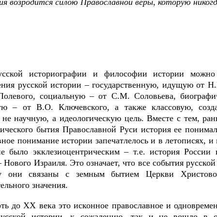
ия возродится силою Православной веры, которую никог
усской историографии и философии истории можно 
ения русской истории – государственную, идущую от Н
Полевого, социальную – от С.М. Соловьева, биографи
ую – от В.О. Ключевского, а также классовую, созд
не научную, а идеологическую цель. Вместе с тем, ран
рического бытия Православной Руси история ее понимал
вное понимание истории запечатлелось и в летописях, и
е было экклезиоцентрическим – т.е. история России 
 Нового Израиля. Это означает, что все события русско
ку они связаны с земным бытием Церкви Христово
ельного значения.
ть до ХХ века это исконное православное и одновреме
русской истории, к сожалению, так и не вошло в 