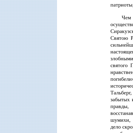
патриоты,
Чем 
осуществ
Сиракузс
Святою Р
сильнейш
настояще
злобными
святого 
нравств
погибели»
историче
Тальберг
забытых 
правды,
восстана
шумихи, 
дело скр