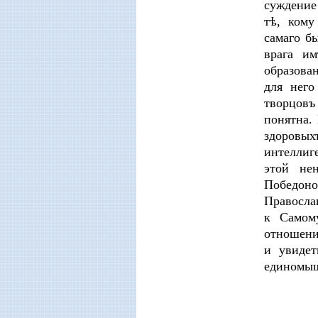
суждение
тѣ, кому
самаго б
врага и
образова
для него
творцовъ
понятна.
здоровы
интеллиг
этой не
Победоно
Правосла
к Самому
отношени
и увиде
единомыш