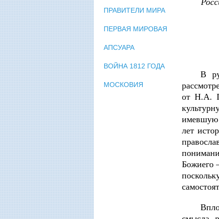
Росс
ПРАВИТЕЛИ МИРА
ПЕРВАЯ МИРОВАЯ
АПСУАРА
ВОЙНА 1812 ГОДА
В р
рассмотр
МОСКОВИЯ
от Н.А. 
культурн
имевшую 
лет исто
правосла
понимани
Божиего –
посколь
самостоят
Впло
смысла 