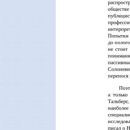
распрост
обществе
публицис
професси
интерпре
Попытки 
до полог
не стоит
понимани
пассивны
Солоневи
перенося
Поэт
а только
Тальберг
наиболее
специали
исследова
писал о Н