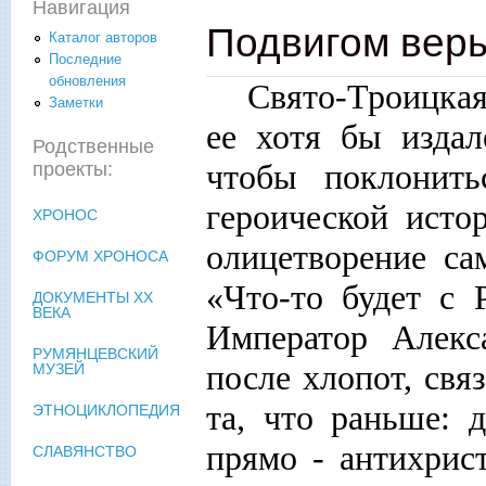
Навигация
Подвигом веры
Каталог авторов
Последние
обновления
Свято-Троицкая
Заметки
ее хотя бы издал
Родственные
чтобы поклонит
проекты:
героической ист
ХРОНОС
олицетворение са
ФОРУМ ХРОНОСА
«Что-то будет с 
ДОКУМЕНТЫ XX
ВЕКА
Император Алекс
РУМЯНЦЕВСКИЙ
после хлопот, свя
МУЗЕЙ
та, что раньше: 
ЭТНОЦИКЛОПЕДИЯ
прямо - антихрис
СЛАВЯНСТВО