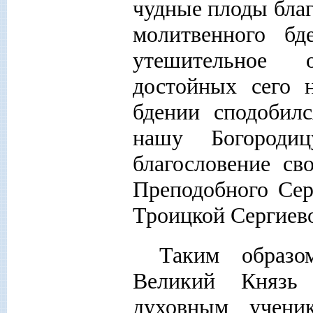
чудные плоды благ
молитвенного бд
утешительное 
достойных сего 
бдении сподобил
нашу Богороди
благословение св
Преподобного Сер
Троицкой Сергиевой
Таким образо
Великий Князь
духовным ученик