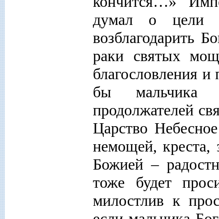
кончится…» Импе
думал о цели 
возблагодарить Бо
раки святых мощ
благословления и
бы мальчика 
продолжателей свя
Царство Небесное
немощей, креста,
Божией – радостн
тоже будет про
милостлив к про
если мальчика Бог