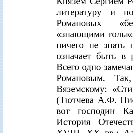
Князем Сергием 
литературу и по
Романовых «бе
«знающими только 
ничего не знать 
означает быть в 
Всего одно замеча
Романовым. Та
Вяземскому: «Ст
(Тютчева А.Ф. Пис
вот господин Ка
История Отечест
XVIII--XX вв.: А