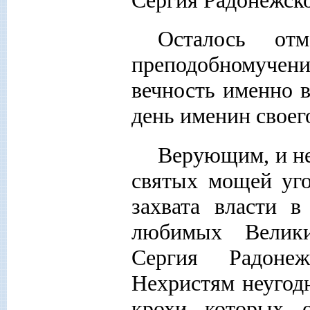
Осталось от
преподобномучен
вечность именно в
день именин своег
Верующим, и не
святых мощей уго
захвата власти 
любимых Велик
Сергия Радоне
Нехристям неугод
крохи которых о