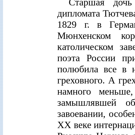
Старшая дочь
дипломата Тютчева
1829 г. в Герма
Мюнхенском кор
католическом зав
поэта России пр
полюбила все в н
греховного. А гре
намного меньше
замышлявшей о
завоевании, особе
ХХ веке интернац