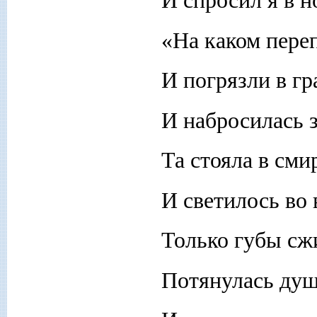
И спросил я в 
«На каком переп
И погрязли в г
И набросилась 
Та стояла в сми
И светилось во 
Только губы сж
Потянулась душ