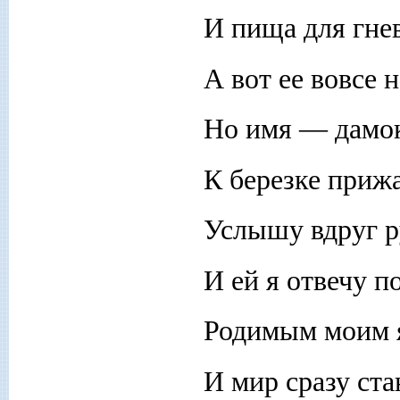
И пища для гне
А вот ее вовсе н
Но имя — дамо
К березке приж
Услышу вдруг р
И ей я отвечу п
Родимым моим 
И мир сразу ста