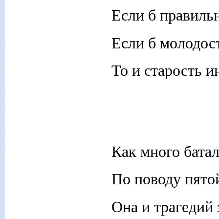
Если б правиль
Если б молодост
То и старость и
Как много батал
По поводу пято
Она и трагедий 