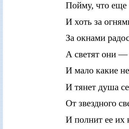
Пойму, что еще 
И хоть за огням
За окнами радо
А светят они — 
И мало какие н
И тянет душа с
От звездного св
И полнит ее их