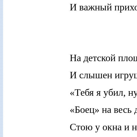
И важный прихо
На детской пло
И слышен игру
«Тебя я убил, н
«Боец» на весь 
Стою у окна и н