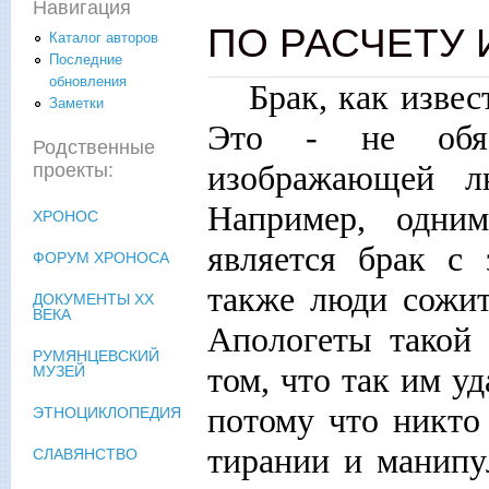
Навигация
ПО РАСЧЕТУ 
Каталог авторов
Последние
обновления
Брак, как извес
Заметки
Это - не обяз
Родственные
изображающей л
проекты:
Например, одни
ХРОНОС
является брак с 
ФОРУМ ХРОНОСА
также люди сожит
ДОКУМЕНТЫ XX
ВЕКА
Апологеты такой 
РУМЯНЦЕВСКИЙ
том, что так им у
МУЗЕЙ
потому что никто
ЭТНОЦИКЛОПЕДИЯ
тирании и манипу
СЛАВЯНСТВО