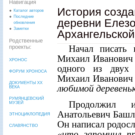
Навигация
История созда
Каталог авторов
Последние
деревни Елезо
обновления
Заметки
Архангельской 
Родственные
Начал писать 
проекты:
Михаил Иванович 
ХРОНОС
одного из двух 
ФОРУМ ХРОНОСА
Михаил Иванович
ДОКУМЕНТЫ XX
любимой деревеньк
ВЕКА
РУМЯНЦЕВСКИЙ
Продолжил 
МУЗЕЙ
Анатольевич Башла
ЭТНОЦИКЛОПЕДИЯ
Он написал родос
СЛАВЯНСТВО
«что запомнил п