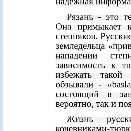
надежная информа
Рязань - это т
Она
примыкает к
степняков.
Русски
земледельца
«прив
нападении
степня
зависимость к т
избежать такой
обзывали - «
basl
состоящий в зав
вероятно, так и по
Жизнь русск
кочевниками-тюрк