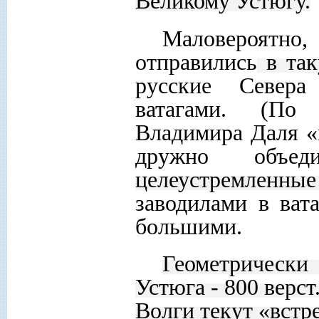
Великому Устюгу.
Маловероятно,
отправились
в так
русские Севера
ватагами. (По
Владимира Даля «в
дружно объеди
целеустремленные
заводилами в ват
большими.
Геометрически
Устюга - 800 верс
Волги текут «встр