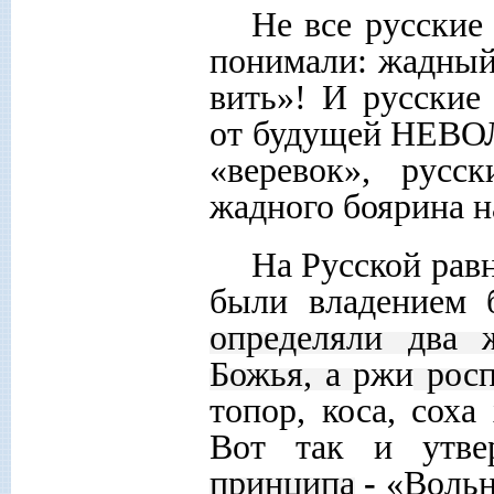
Не все русские
понимали: жадный 
вить»! И русские
от будущей НЕВОЛ
«веревок», русс
жадного боярина 
На Русской рав
были владением 
определяли два 
Божья, а
ржи
рос
топор, коса, соха
Вот так и утвер
принципа
-
«Вольн