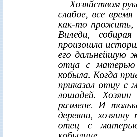
Хозяйством рук
слабое, все врем
как-то прожить, 
Виледи, собира
произошла история
его дальнейшую ж
отца с матерью
кобыла. Когда
при
приказал отцу с 
лошадей. Хозяин
размене. И тольк
деревни, хозяину
отец с матерью
кобылице.