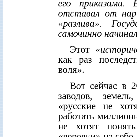
его приказами. 
отставал
от наро
«разлива». Гос
самочинно
начинал
Этот
«историче
как раз последс
воля».
Вот сейчас в 
заводов, земел
«русские не хот
работать миллион
не хотят понять
«веревки» на себе