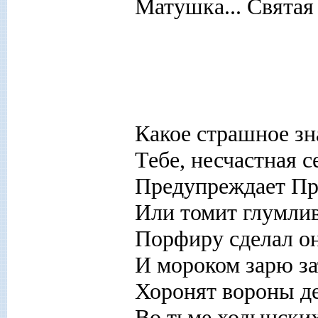
Матушка... Святая 
Какое страшное зн
Тебе, несчастная с
Предупреждает Пр
Или томит глумли
Порфиру сделал о
И мороком зарю за
Хоронят вороны д
Во тьме ходынских