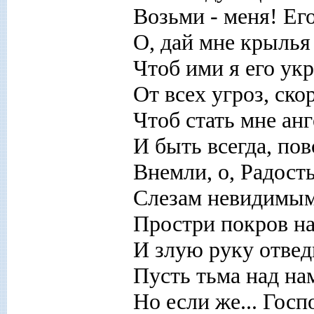
Возьми - меня! Ег
О, дай мне крылья
Чтоб ими я его ук
От всех угроз, ско
Чтоб стать мне ан
И быть всегда, по
Внемли, о, Радост
Слезам невидимы
Простри покров на
И злую руку отвед
Пусть тьма над нам
Но если же... Госп