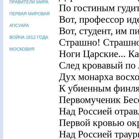
ПРАВИТЕЛИ МИРА
По гостиным гудит
ПЕРВАЯ МИРОВАЯ
Вот, профессор иде
АПСУАРА
Вот, студент, им п
ВОЙНА 1812 ГОДА
Страшно! Страшно
МОСКОВИЯ
Ноги Царские... Ка
След кровавый по л
Дух монарха восх
К убиенным финля
Первомученик Бесо
Над Россией отрав
Первой кровью окр
Над Россией траур