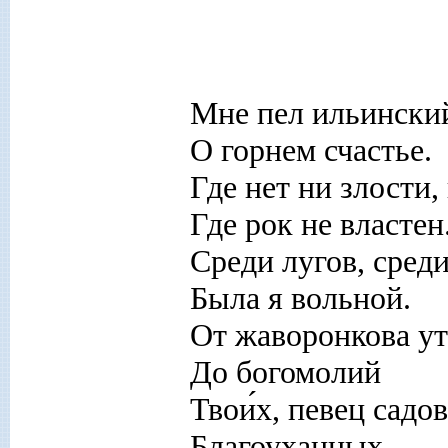
Мне пел ильински
О горнем счастье.
Где нет ни злости,
Где рок не властен
Среди лугов, сред
Была я вольной.
От жаворонкова ут
До богомолий
Твои́х, певец садо
Благоуханных.