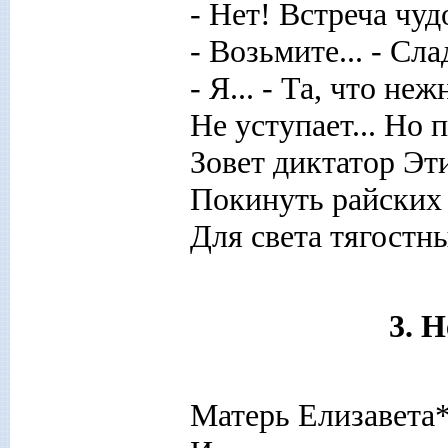
- Нет! Встреча чу
- Возьмите... - Сла
- Я... - Та, что н
Не уступает... Но 
Зовет диктатор Эт
Покинуть райских
Для света тягостны
3. 
Матерь Елизавета*