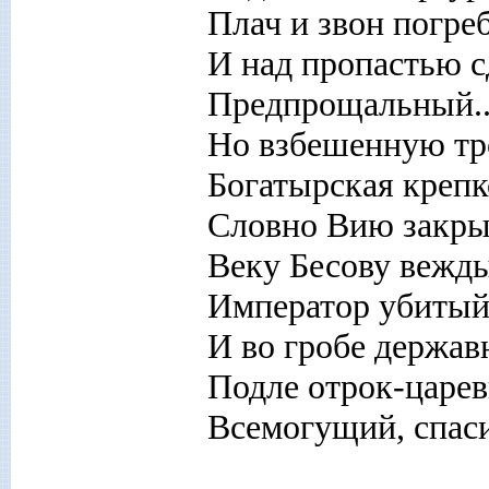
Плач и звон погре
И над пропастью с
Предпрощальный..
Но взбешенную тр
Богатырская крепк
Словно Вию закры
Веку Бесову вежды
Император убитый
И во гробе держа
Подле отрок-цареви
Всемогущий, спас