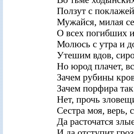
Ползут с поклажей
Мужайся, милая се
О всех погибших и
Молюсь с утра и до
Утешим вдов, сирот
Но юрод плачет, вс
Зачем рубины кро
Зачем порфира так 
Нет, прочь злове
Сестра моя, верь, 
Да расточатся злы
И да отступит гро