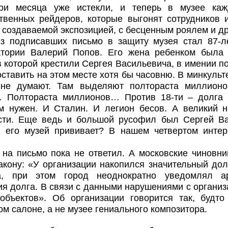
Три месяца уже истекли, и теперь в музее ка
ственных рейдеров, которые выгонят сотрудников 
 создаваемой экспозицией, с бесценным роялем и 
з подписавших письмо в защиту музея стал 87-л
атории Валерий Попов. Его жена ребенком была 
в которой крестили Сергея Васильевича, в имении п
оставить на этом месте хотя бы часовню. В минкульте
не думают. Там выделяют полтораста миллионо
 Полтораста миллионов… Против 18-ти – долга 
м нужен. И Сталин. И легион бесов. А великий н
сти. Еще ведь и большой русофил был Сергей Вас
и его музей прививает? В нашем четвертом интер
на письмо пока не ответил. А московские чиновни
акону: «У организации накопился значительный до
а, при этом город неоднократно уведомлял а
я долга. В связи с данными нарушениями с организ
объектов». Об организации говорится так, будто
м салоне, а не музее гениального композитора.