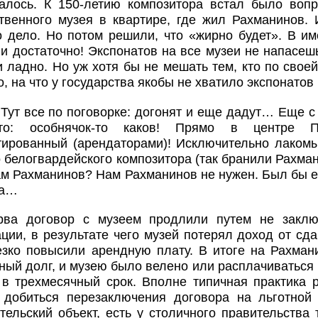
алось. К 150-летию композитора встал было вопр
ственного музея в квартире, где жил Рахманинов.
о дело. Но потом решили, что «жирно будет». В им
 и достаточно! Экспонатов на все музеи не напасешь
 ладно. Но уж хотя бы не мешать тем, кто по свое
о, на что у государства якобы не хватило экспонато
 Тут все по поговорке: догонят и еще дадут… Еще с
-то: особнячок-то каков! Прямо в центре П
ированный (арендаторами)! Исключительно лакомый
о белогвардейского композитора (так бранили Рахма
м Рахманинов? Нам Рахманинов не нужен. Был бы е
ва…
рва договор с музеем продлили путем не заклю
ции, в результате чего музей потерял доход от с
езко повысили арендную плату. В итоге на Рахман
ый долг, и музею было велено или расплачиваться 
 в трехмесячный срок. Вполне типичная практика р
 добиться перезаключения договора на льготной о
тельский объект, есть у столичного правительства 