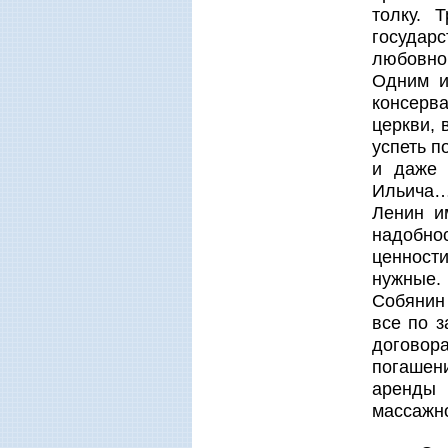
толку. 
государ
любовно
Одним и
консерв
церкви, 
успеть п
и даже 
Ильича…
Ленин и
надобно
ценност
нужные.
Собянин 
все по з
договор
погашени
аренды 
массажно