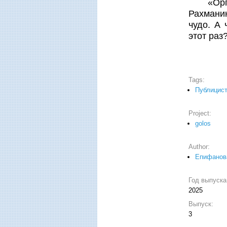
«Орг
Рахмани
чудо. А 
этот раз
Tags:
Публицист
Project:
golos
Author:
Епифанов
Год выпуск
2025
Выпуск:
3