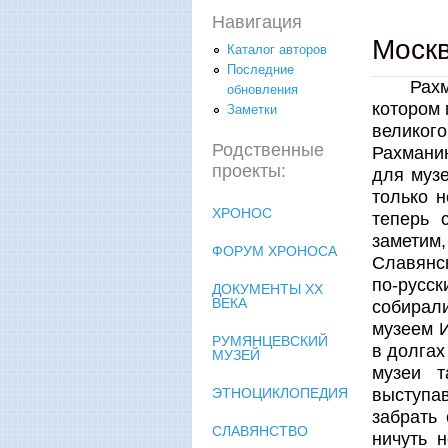
Навигация
Москв
Каталог авторов
Последние
Рахм
обновления
котором 
Заметки
великог
Родственные
Рахмани
проекты:
для музе
только 
ХРОНОС
теперь 
заметим
ФОРУМ ХРОНОСА
Славянск
по-русск
ДОКУМЕНТЫ XX
ВЕКА
собирал
музеем И
РУМЯНЦЕВСКИЙ
в долгах
МУЗЕЙ
музеи т
выступав
ЭТНОЦИКЛОПЕДИЯ
забрать
СЛАВЯНСТВО
ничуть 