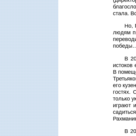
благосл
стала. В
Но, 
людям п
перевод
победы…
В 20
истоков 
В помеще
Третьяко
его кузе
гостях.
только у
играют 
садитьс
Рахманин
В 20