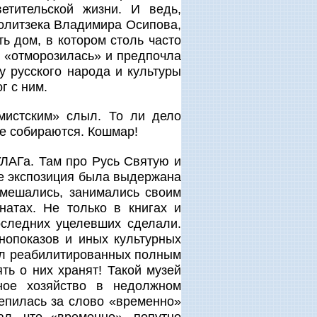
етительской жизни. И ведь,
 политзека Владимира Осипова,
ь дом, в котором столь часто
, «отморозилась» и предпочла
у русского народа и культуры
г с ним.
емистским» слыл. То ли дело
ие собираются. Кошмар!
ЛАГа. Там про Русь Святую и
е экспозиция была выдержана
 мешались, занимались своим
натах. Не только в книгах и
оследних уцелевших сделали.
нопоказов и иных культурных
ел реабилитированных полным
ть о них хранят! Такой музей
ное хозяйство в недолжном
цепилась за слово «временно»
л, что «временно», попутно