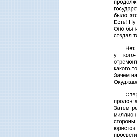
продолж
государ
было эт
Есть! Ну
Оно бы и
создал т
Нет.
у кого
отремонт
какого-т
Зачем на
Окуджа
Спе
пролонга
Затем р
миллионн
стороны
юристов
просвети