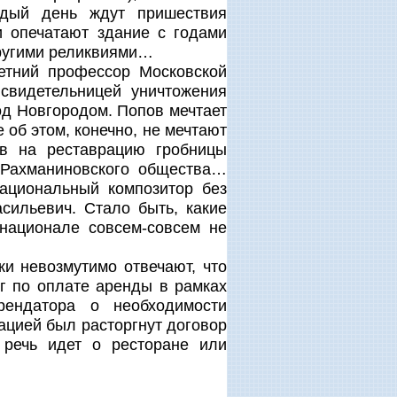
ждый день ждут пришествия
и опечатают здание с годами
другими реликвиями…
етний профессор Московской
свидетельницей уничтожения
од Новгородом. Попов мечтает
 об этом, конечно, не мечтают
в на реставрацию гробницы
Рахманиновского общества…
ациональный композитор без
ильевич. Стало быть, какие
национале совсем-совсем не
ки невозмутимо отвечают, что
лг по оплате аренды в рамках
рендатора о необходимости
ацией был расторгнут договор
 речь идет о ресторане или