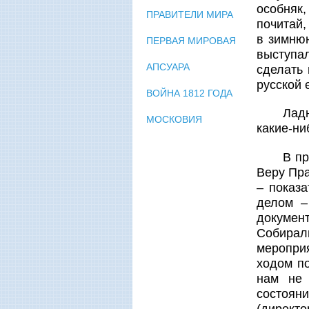
особняк
ПРАВИТЕЛИ МИРА
почитай,
в зимнюю
ПЕРВАЯ МИРОВАЯ
выступал
АПСУАРА
сделать 
русской 
ВОЙНА 1812 ГОДА
Лад
МОСКОВИЯ
какие-ни
В п
Веру Пр
– показ
делом –
докумен
Собирал
меропри
ходом по
нам не 
состояни
(директ