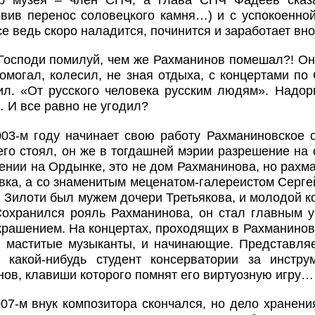
овив перенос соловецкого камня…) и с успокоенно
се ведь скоро наладится, починится и заработает в
Господи помилуй, чем же Рахманинов помешал?! Он
омогал, колесил, не зная отдыха, с концертами по
ил. «От русского человека русским людям». Надор
 И все равно не угодил?
03-м году начинает свою работу Рахманиновское о
его стоял, он же в тогдашней мэрии разрешение на 
нии на Ордынке, это не дом Рахманинова, но рахм
вка, а со знаменитым меценатом-галереистом Серге
н Зилоти был мужем дочери Третьякова, и молодой к
 Сохранился рояль Рахманинова, он стал главным у
крашением. На концертах, проходящих в Рахманиновс
и маститые музыканты, и начинающие. Представляе
я какой-нибудь студент консерватории за инстру
ов, клавиши которого помнят его виртуозную игру…
07-м внук композитора скончался, но дело хранен