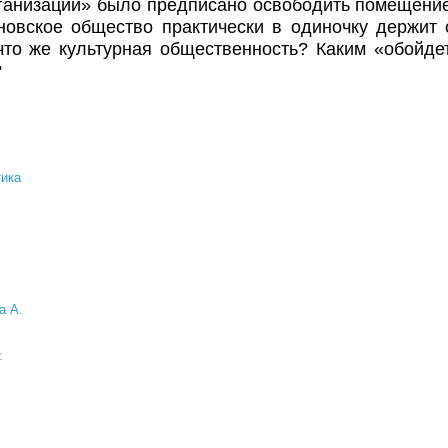
анизации» было предписано освободить помещение 
новское общество практически в одиночку держит 
что же культурная общественность? Каким «обойде
?
ика
а А.
а: