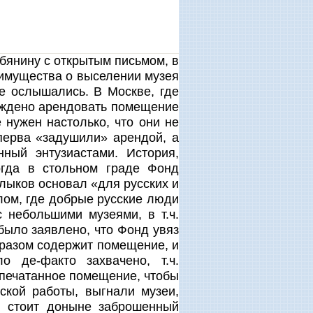
бянину с открытым письмом, в
 имущества о выселении музея
е ослышались. В Москве, где
уждено арендовать помещение
 нужен настолько, что они не
перва «задушили» арендой, а
нный энтузиастами. История,
огда в стольном граде Фонд
лыков основал «для русских и
лом, где добрые русские люди
 небольшими музеями, в т.ч.
было заявлено, что Фонд увяз
бразом содержит помещение, и
 де-факто захвачено, т.ч.
опечатанное помещение, чтобы
ской работы, выгнали музеи,
 и стоит доныне заброшенный