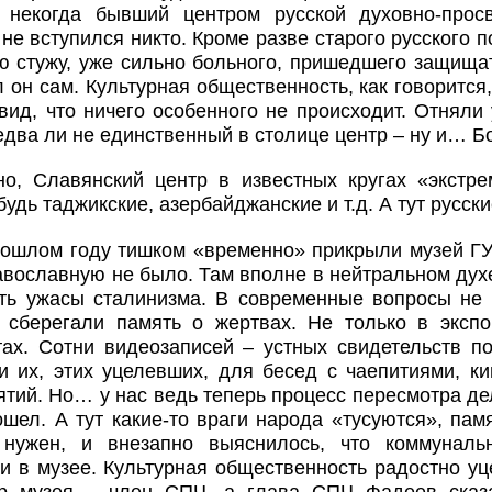
, некогда бывший центром русской духовно-просв
 не вступился никто. Кроме разве старого русского
 стужу, уже сильно больного, пришедшего защищат
 он сам. Культурная общественность, как говорится
вид, что ничего особенного не происходит. Отняли 
едва ли не единственный в столице центр – ну и… Бо
но, Славянский центр в известных кругах «экстр
будь таджикские, азербайджанские и т.д. А тут русск
рошлом году тишком «временно» прикрыли музей ГУ
авославную не было. Там вполне в нейтральном дух
ать ужасы сталинизма. В современные вопросы не
 сберегали память о жертвах. Не только в экспо
тах. Сотни видеозаписей – устных свидетельств п
и их, этих уцелевших, для бесед с чаепитиями, ки
ятий. Но… у нас ведь теперь процесс пересмотра д
шел. А тут какие-то враги народа «тусуются», памя
нужен, и внезапно выяснилось, что коммуналь
и в музее. Культурная общественность радостно у
ор музея – член СПЧ, а глава СПЧ Фадеев сказа