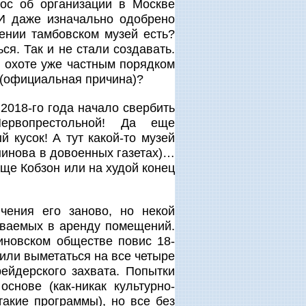
ос об организации в Москве
 И даже изначально одобрено
ении тамбовском музей есть?
ся. Так и не стали создавать.
й охоте уже частным порядком
в (официальная причина)?
 2018-го года начало свербить
ервопрестольной! Да еще
 кусок! А тут какой-то музей
нинова в довоенных газетах)…
ще Кобзон или на худой конец
чения его заново, но некой
даваемых в аренду помещений.
иновском обществе повис 18-
или выметаться на все четыре
ейдерского захвата. Попытки
снове (как-никак культурно-
такие программы), но все без