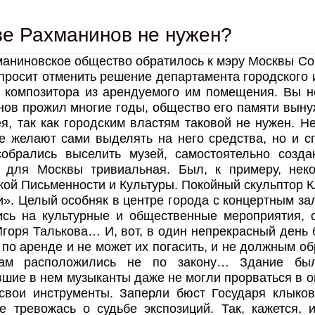
е Рахманинов не нужен?
аниновское общество обратилось к мэру Москвы Со
просит отменить решение департамента городского
о композитора из арендуемого им помещения. Вы н
нов прожил многие годы, общество его памяти вын
я, так как городским властям таковой не нужен. Не
не желают сами выделять на него средства, но и с
собрались выселить музей, самостоятельно созда
, для Москвы тривиальная. Был, к примеру, нек
ой Письменности и Культуры. Покойный скульптор К
и». Целый особняк в центре города с концертным за
ись на культурные и общественные мероприятия, с
горя Талькова… И, вот, в один непрекрасный день 
 по аренде и не может их погасить, и не должным о
ам расположились не по закону… Здание было
шие в нем музыканты даже не могли прорваться в 
 свои инструменты. Заперли бюст Государя клыков
не тревожась о судьбе экспозиций. Так, кажется,