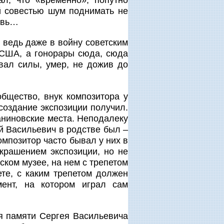
й совестью шум поднимать не
новь…
 ведь даже в войну советским
 США, а гонорары сюда, сюда
вал силы, умер, не дожив до
бщество, внук композитора у
создание экспозиции получил.
аниновские места. Неподалеку
й Васильевич в родстве был –
омпозитор часто бывал у них в
крашением экспозиции, но не
ком музее, на нем с трепетом
те, с каким трепетом должен
мент, на котором играл сам
ия памяти Сергея Васильевича