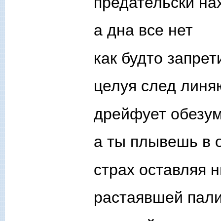
предательски на
а дна все нет
как будто запрет
целуя след лин
дрейфует обезу
а ты плывешь в 
страх оставляя 
растаявшей пал