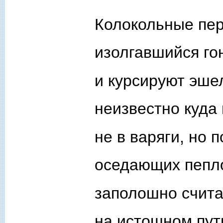
Колокольные пе
изолгавшийся гон
и курсируют эш
неизвестно куда 
не в варяги, но 
оседающих пепл
заполошно счит
на истошном пут