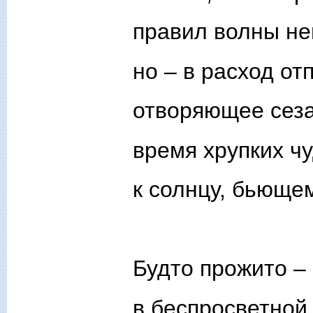
правил волны не
но – в расход от
отворяющее сез
время хрупких ч
к солнцу, бьющем
Будто прожито – 
в беспросветной