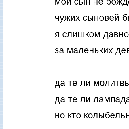
мой сын не рожд
чужих сыновей б
я слишком давно
за маленьких де
да те ли молитв
да те ли лампад
но кто колыбельн