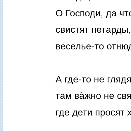
О Господи, да чт
свистят петарды,
веселье-то отню
А где-то не гляд
там ва̀жно не свя
где дети просят 