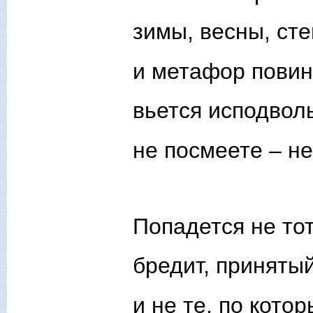
зимы, весны, сте
и метафор повин
вьется исподволь
не посмеете – не
Попадется не тот
бредит, принятый
и не те, по кото