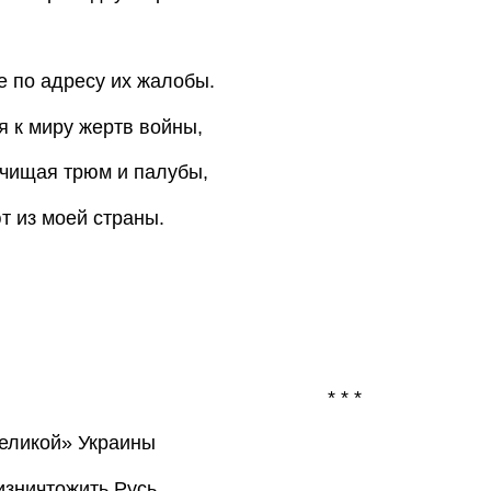
е по адресу их жалобы.
 к миру жертв войны,
чищая трюм и палубы,
 из моей страны.
* * *
еликой» Украины
изничтожить Русь