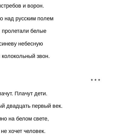
стребов и ворон.
то над русским полем
 пролетали белые
синеву небесную
 колокольный звон.
* * *
ачут. Плачут дети.
й двадцать первый век.
мно на белом свете,
 не хочет человек.