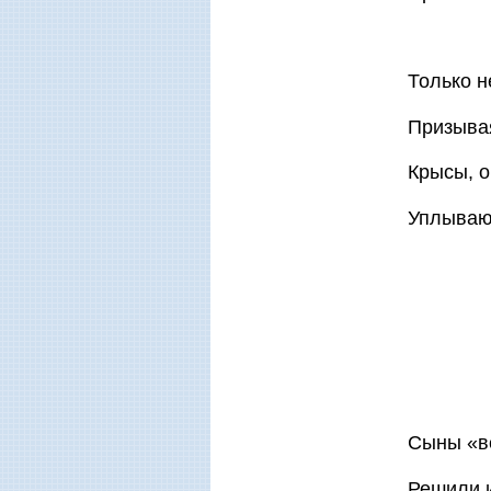
Только н
Призывая
Крысы, о
Уплывают
Сыны «в
Решили 