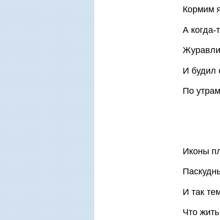
Кормим я
А когда-
Журавли
И будил 
По утрам
Иконы пл
Паскудны
И так те
Что жить