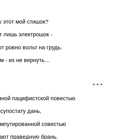
у этот мой стишок?
т лишь электрошок -
т ровно вольт на грудь.
м - их не вернуть…
* * *
нной пацифистской повестью
супостату дань,
ампутированной совестью
ают праведную брань.