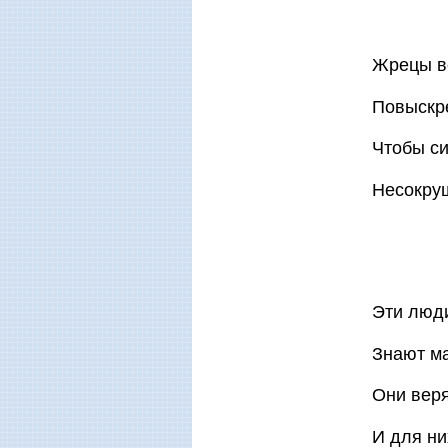
Жрецы вс
Повыскре
Чтобы си
Несокру
Эти люди
Знают м
Они веря
И для ни