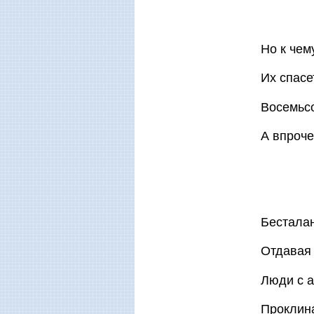
Но к чем
Их спасе
Восемьсо
А впроче
Бестала
Отдавая 
Люди с 
Проклин