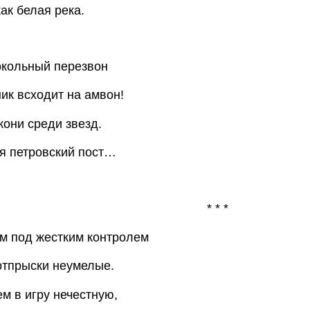
ак белая река.
окольный перезвон
к всходит на амвон!
кони среди звезд.
я петровский пост…
* * *
м под жестким контролем
отпрыски неумелые.
м в игру нечестную,