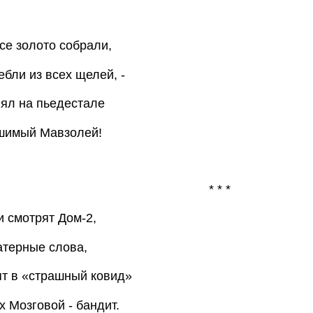
е золото собрали,
бли из всех щелей, -
ял на пьедестале
шимый Мавзолей!
* * *
 смотрят Дом-2,
атерные слова,
т в «страшный ковид»
х Мозговой - бандит.