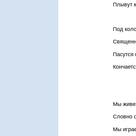
Плывут к
Под кол
Священни
Пасутся 
Кончаетс
Мы живе
Словно 
Мы играе