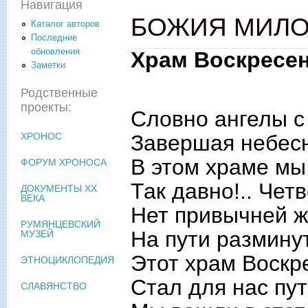
Навигация
БОЖИЯ МИЛО
Каталог авторов
Последние
обновления
Храм Воскресе
Заметки
Родственные
проекты:
Словно ангелы с
Завершая небес
ХРОНОС
В этом храме мы
ФОРУМ ХРОНОСА
Так давно!.. Чет
ДОКУМЕНТЫ XX
ВЕКА
Нет привычней ж
РУМЯНЦЕВСКИЙ
На пути разминут
МУЗЕЙ
Этот храм Воскр
ЭТНОЦИКЛОПЕДИЯ
Стал для нас пу
СЛАВЯНСТВО