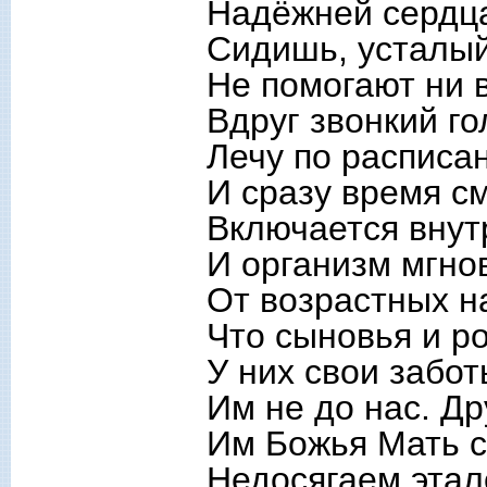
Надёжней сердца
Сидишь, усталый
Не помогают ни 
Вдруг звонкий го
Лечу по расписа
И сразу время с
Включается внут
И организм мгно
От возрастных н
Что сыновья и р
У них свои забот
Им не до нас. Др
Им Божья Мать с
Недосягаем этал