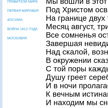
Мы вошли в этот 
ПРАВИТЕЛИ МИРА
Под Христом осв
ПЕРВАЯ МИРОВАЯ
На границе двух
АПСУАРА
Месяц август, т
ВОЙНА 1812 ГОДА
Все сомненья ос
МОСКОВИЯ
Завершая невид
Над скалой, воз
В окружении сказ
С той поры кажды
Душу греет сере
И в ночи пролага
К вечным истина
И находим мы сн