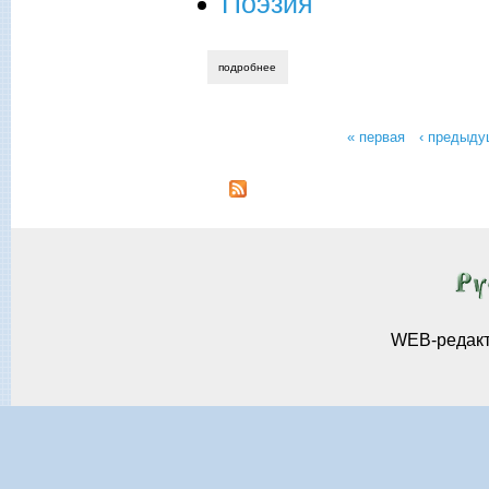
Поэзия
подробнее
о не для нас…
« первая
‹ предыду
Страницы
WEB-редак