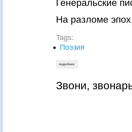
Генеральские пи
На разломе эпох,
Tags:
Поэзия
подробнее
о помним лиенц! к 80-летию казачьей 
Звони, звонарь