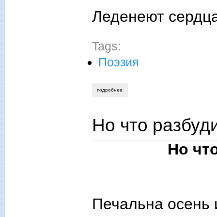
Леденеют сердца
Tags:
Поэзия
подробнее
о «время смотрит на нас словно в про
Но что разбуд
Но чт
Печальна осень и