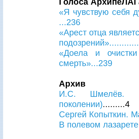
Голоса АрхипеЛАГ
«Я чувствую себя духо
...236
«Арест отца являет
подозрений»...............
«Доела и очистки
смерть»...239
Архив
И.С. Шмелёв. 
поколении)
.........4
Сергей Копыткин. Ма
В полевом лазарете.......