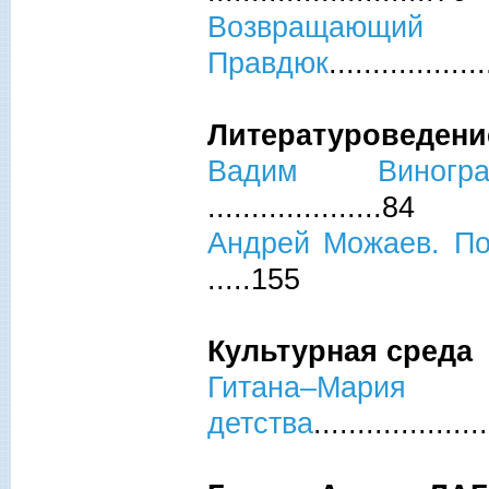
Возвраща
Правдюк
.................
Литературоведени
Вадим Виногра
....................84
Андрей Можаев. По
.....155
Культурная среда
Гитана–Мари
детства
..................