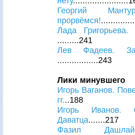
нету
.......................
Георгий Ман
прорвёмся!
............
Лада Григорьева.
.........241
Лев Фадеев. За
.................243
Лики минувшего
Игорь Ваганов. Пове
гг.
..188
Игорь Иванов. 
Даватца
.......217
Фазил Дашла