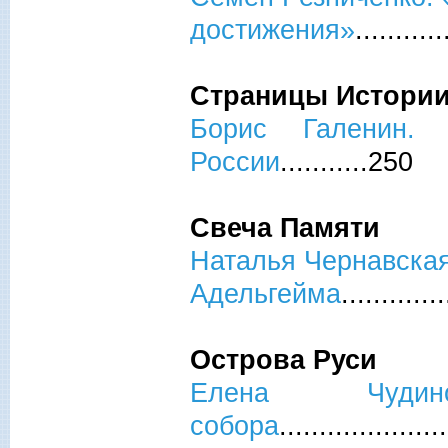
достижения»
...........
Страницы Истори
Борис Галенин.
России
...........250
Свеча Памяти
Наталья Чернавская
Адельгейма
.............
Острова Руси
Елена Чуд
собора
.....................