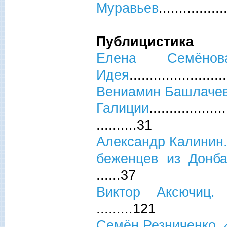
Муравьев
...............
Публицистика
Елена Семён
Идея
.......................
Вениамин Башлачев
Галиции
...................
..........31
Александр Калинин.
беженцев из Донб
......37
Виктор Аксючиц. 
.........121
Семён Резниченко. 