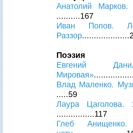
Анатолий Марков.
..........167
Иван Попов. Л
Раззор
...................
Поэзия
Евгений Да
Мировая»
...............
Влад Маленко. Муз
.....59
Лаура Цаголова. 
................117
Глеб Анищенко